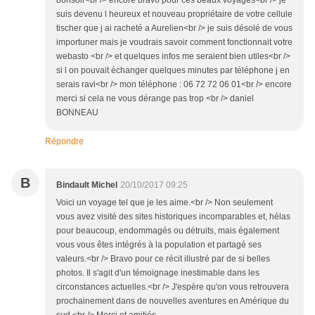
suis devenu l heureux et nouveau propriétaire de votre cellule
tischer que j ai racheté a Aurelien<br /> je suis désolé de vous
importuner mais je voudrais savoir comment fonctionnait votre
webasto <br /> et quelques infos me seraient bien utiles<br />
si l on pouvait échanger quelques minutes par téléphone j en
serais ravi<br /> mon téléphone : 06 72 72 06 01<br /> encore
merci si cela ne vous dérange pas trop <br /> daniel
BONNEAU
Répondre
B
Bindault Michel
20/10/2017 09:25
Voici un voyage tel que je les aime.<br /> Non seulement
vous avez visité des sites historiques incomparables et, hélas
pour beaucoup, endommagés ou détruits, mais également
vous vous êtes intégrés à la population et partagé ses
valeurs.<br /> Bravo pour ce récit illustré par de si belles
photos. Il s'agit d'un témoignage inestimable dans les
circonstances actuelles.<br /> J'espère qu'on vous retrouvera
prochainement dans de nouvelles aventures en Amérique du
sud.<br /> Merci et amitiés.