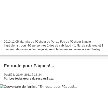
2010 11 05 Marmite du Pêcheur ou Pot au Feu du Pêcheur Simple
Ingrédients : pour 4/6 personnes 1 dos de cabillaud – 1 filet de sole (roulé) 1
morceau de saumon (sauvage si possible) on en trouve encore en Bretagne
ou Normandie 1 court bouillon fait avec...
En route pour Pâques!...
Publié le 21/04/2011 à 13:34
Par
Les federateurs du reseau Bazar