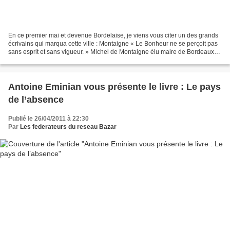
En ce premier mai et devenue Bordelaise, je viens vous citer un des grands
écrivains qui marqua cette ville : Montaigne « Le Bonheur ne se perçoit pas
sans esprit et sans vigueur. » Michel de Montaigne élu maire de Bordeaux
de 1581 à 1585 fut l’Humaniste...
Antoine Eminian vous présente le livre : Le pays
de l’absence
Publié le 26/04/2011 à 22:30
Par
Les federateurs du reseau Bazar