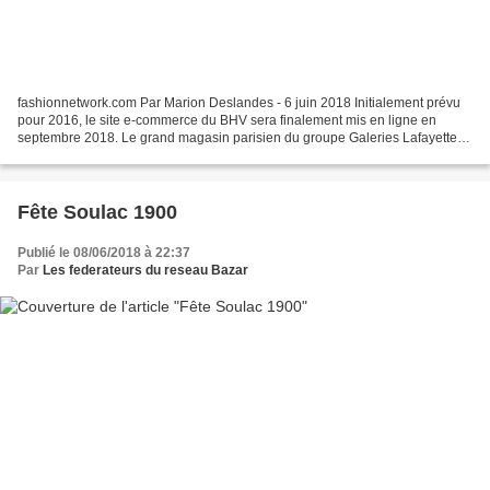
fashionnetwork.com Par Marion Deslandes - 6 juin 2018 Initialement prévu
pour 2016, le site e-commerce du BHV sera finalement mis en ligne en
septembre 2018. Le grand magasin parisien du groupe Galeries Lafayette
avait déjà par le passé bénéficié d’un...
Fête Soulac 1900
Publié le 08/06/2018 à 22:37
Par
Les federateurs du reseau Bazar