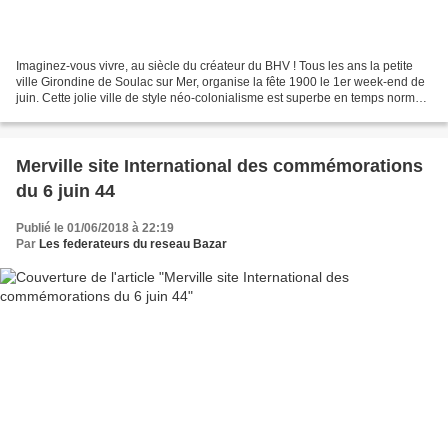
Imaginez-vous vivre, au siècle du créateur du BHV ! Tous les ans la petite
ville Girondine de Soulac sur Mer, organise la fête 1900 le 1er week-end de
juin. Cette jolie ville de style néo-colonialisme est superbe en temps normal,
mais elle prend une autre...
Merville site International des commémorations
du 6 juin 44
Publié le 01/06/2018 à 22:19
Par
Les federateurs du reseau Bazar