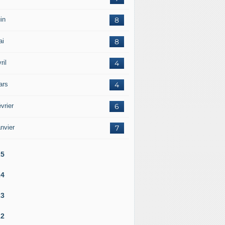
in
8
ai
8
ril
4
ars
4
vrier
6
nvier
7
25
24
23
22