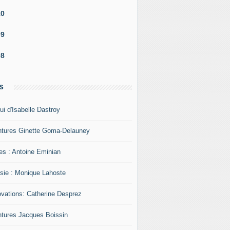
10
09
08
s
ui d'Isabelle Dastroy
ntures Ginette Goma-Delauney
res : Antoine Eminian
sie : Monique Lahoste
ovations: Catherine Desprez
ntures Jacques Boissin