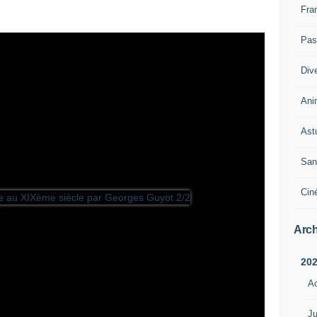
Fra
Pass
Div
Ani
Ast
San
Cin
Arch
20
A
Ju