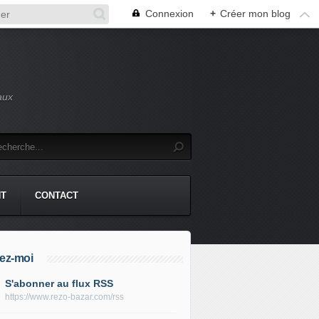
Connexion
+
Créer mon blog
aux
NT
CONTACT
ez-moi
S'abonner au flux RSS
https://www.rezo-bazar.com/rss