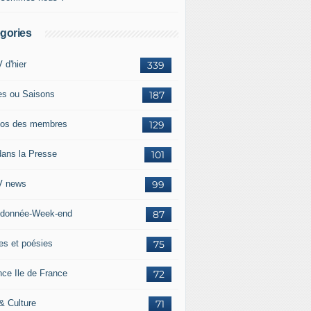
gories
 d'hier
339
es ou Saisons
187
os des membres
129
dans la Presse
101
 news
99
donnée-Week-end
87
res et poésies
75
nce Ile de France
72
 & Culture
71