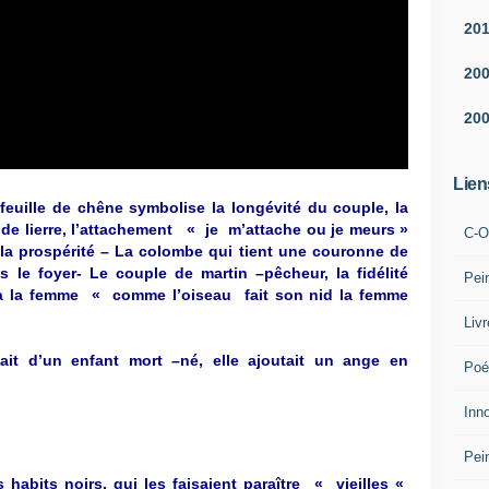
20
20
20
Lien
feuille de chêne symbolise la longévité du couple, la
uille de lierre, l’attachement « je m’attache ou je meurs »
C-O
 la prospérité – La colombe qui tient une couronne de
s le foyer- Le couple de martin –pêcheur, la fidélité
Pei
 à la femme « comme l’oiseau fait son nid la femme
Liv
it d’un enfant mort –né, elle ajoutait un ange en
Poé
Inn
Pei
abits noirs, qui les faisaient paraître « vieilles «