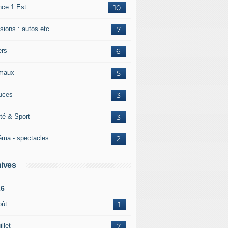
nce 1 Est
10
ions : autos etc...
7
ers
6
maux
5
uces
3
té & Sport
3
éma - spectacles
2
ives
26
oût
1
illet
7