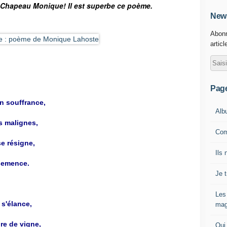
r . Chapeau Monique! Il est superbe ce poème.
News
Abonn
articl
Pag
n souffrance,
Alb
s malignes,
Com
se résigne,
Ils 
semence.
Je 
Les
 s'élance,
mag
re de vigne,
Qui