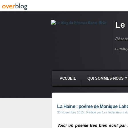
Le
Réseau
employ
ACCUEIL
QUI SOMMES-NOUS ?
La Haine : poème de Monique Lah
25 Novembre 2015
, Rédigé par Les federateurs d
Voici un poème très bien écrit par