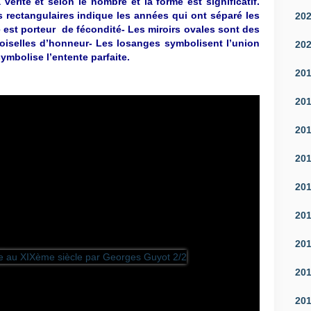
la vérité et selon le nombre et la forme est significatif.
 rectangulaires indique les années qui ont séparé les
20
re est porteur de fécondité- Les miroirs ovales sont des
oiselles d’honneur- Les losanges symbolisent l’union
20
ymbolise l’entente parfaite.
20
20
20
20
20
20
20
20
20