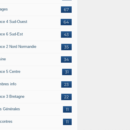
ages
67
nce 4 Sud-Ouest
64
nce 6 Sud-Est
43
nce 2 Nord Normandie
35
sine
34
nce 5 Centre
31
bres info
23
nce 3 Bretagne
22
os Générales
11
contres
11