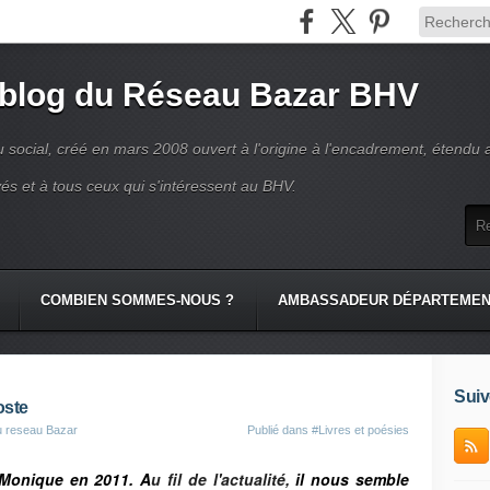
 blog du Réseau Bazar BHV
 social, créé en mars 2008 ouvert à l'origine à l'encadrement, étendu 
és et à tous ceux qui s'intéressent au BHV.
COMBIEN SOMMES-NOUS ?
AMBASSADEUR DÉPARTEME
Suiv
oste
u reseau Bazar
Publié dans
#Livres et poésies
 Monique en 2011. A
u fil de l'actualité,
il nous semble