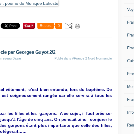
Voy
Fra
Repost
0
Fra
Fra
cle par Georges Guyot 2/2
u reseau Bazar
Publié dans
#France 2 Nord Normandie
Cui
Fra
Mem
tel vêtement, c’est bien entendu, lors du baptême. De
et est soigneusement rangée car elle servira à tous les
Fra
Inf
ar les filles et les garçons. A ce sujet, il faut préciser
jusqu’à l’âge de cinq ans. On pensait ainsi conjurer le
Ren
 des garçons étant plus importante que celle des filles,
 protégerait……