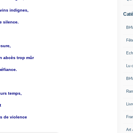
ovins indignes,
Caté
e silence.
BHV
Fêt
esure,
Ech
n abcès trop mûr
Lu 
éfiance.
BHV
Ran
jours temps,
Liv
t
Fra
s de violence
Art