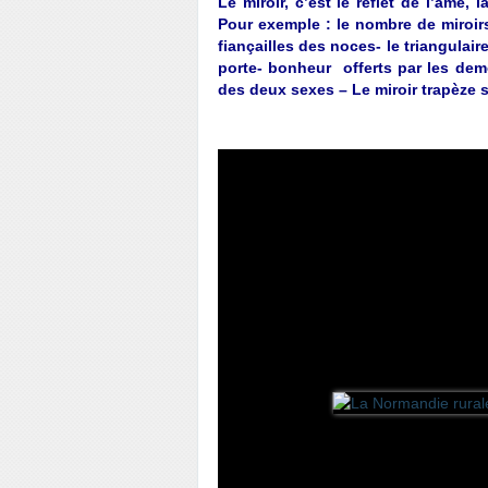
Le miroir, c’est le reflet de l’âme, 
Pour exemple : le nombre de miroirs
fiançailles des noces- le triangulai
porte- bonheur offerts par les dem
des deux sexes – Le miroir trapèze s