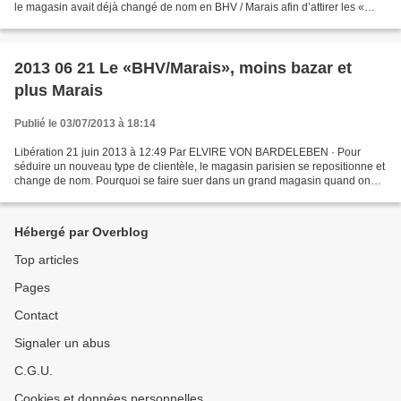
le magasin avait déjà changé de nom en BHV / Marais afin d’attirer les «
urbains créatifs » fréquentant...
2013 06 21 Le «BHV/Marais», moins bazar et
plus Marais
Publié le 03/07/2013 à 18:14
Libération 21 juin 2013 à 12:49 Par ELVIRE VON BARDELEBEN · Pour
séduire un nouveau type de clientèle, le magasin parisien se repositionne et
change de nom. Pourquoi se faire suer dans un grand magasin quand on
peut tout acheter sur Internet? Le Bazar...
Hébergé par Overblog
Top articles
Pages
Contact
Signaler un abus
C.G.U.
Cookies et données personnelles