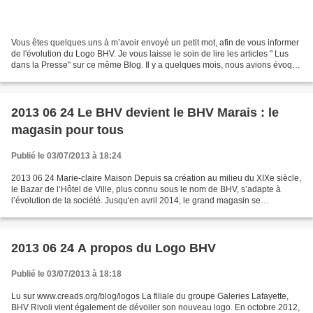
Vous êtes quelques uns à m’avoir envoyé un petit mot, afin de vous informer
de l'évolution du Logo BHV. Je vous laisse le soin de lire les articles " Lus
dans la Presse" sur ce même Blog. Il y a quelques mois, nous avions évoqué
le changement de nom du...
2013 06 24 Le BHV devient le BHV Marais : le
magasin pour tous
Publié le 03/07/2013 à 18:24
2013 06 24 Marie-claire Maison Depuis sa création au milieu du XIXe siècle,
le Bazar de l’Hôtel de Ville, plus connu sous le nom de BHV, s’adapte à
l’évolution de la société. Jusqu'en avril 2014, le grand magasin se
renouvelle et repense ses espaces....
2013 06 24 A propos du Logo BHV
Publié le 03/07/2013 à 18:18
Lu sur www.creads.org/blog/logos La filiale du groupe Galeries Lafayette,
BHV Rivoli vient également de dévoiler son nouveau logo. En octobre 2012,