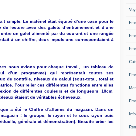
Voy
tait simple. Le matériel était équipé d’une case pour le
Fra
e de lecture avec des galets d’entrainement et d‘une
 entre un galet alimenté par du courant et une rangée
Fra
ndait à un chiffre, deux impulsions correspondaient à
Fra
Cui
nes nous avions pour chaque travail, un tableau de
‘hui d’un programme) qui représentait toutes ses
Fra
aux de contrôle, niveaux de calcul (sous-total, total et
trice. Pour relier ces différentes fonctions entre elles
Mem
exion de différentes couleurs et de longueurs, 10cm,
ableaux étaient de véritables écheveaux.
Fra
ique a été le Chiffre d’affaires du magasin. Dans un
Inf
e magasin : le groupe, le rayon et le sous-rayon puis
ividuelle, générale et démonstration). Ensuite créer les
Ren