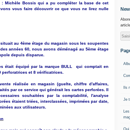
 : Michèle Bossis qui a pu compléter la base de cet
vons vous faire découvrir ce que vous ne lirez nulle
News
Abonn
articl
 situait au 4ème étage du magasin sous les soupentes
t des années 60, nous avons déménagé au 5ème étage
Pag
oupole depuis disparue.
Alb
es était équipé par la marque BULL qui comptait en
erforatrices et 8 vérificatrices.
Com
nte réalisée en magasin (guelte, chiffre d'affaires,
Ils 
raités par ce service qui générait les cartes perforées. Il
cessaires souhaitées par la comptabilité, l'analyse
Je 
rforées étaient triées, interclassées, imprimées par date,
minées aux utilisateurs.
Les
mag
un
Qui