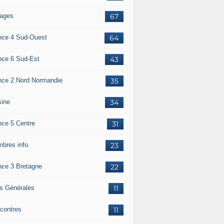
ages
67
nce 4 Sud-Ouest
64
nce 6 Sud-Est
43
nce 2 Nord Normandie
35
sine
34
nce 5 Centre
31
bres info
23
nce 3 Bretagne
22
os Générales
11
contres
11