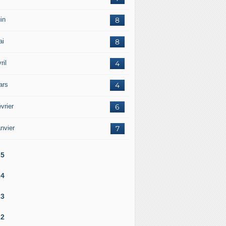
in
8
ai
8
ril
4
ars
4
vrier
6
nvier
7
25
24
23
22