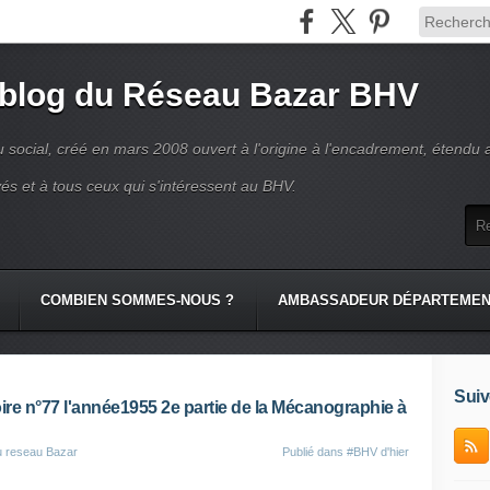
 blog du Réseau Bazar BHV
 social, créé en mars 2008 ouvert à l'origine à l'encadrement, étendu 
és et à tous ceux qui s'intéressent au BHV.
COMBIEN SOMMES-NOUS ?
AMBASSADEUR DÉPARTEME
Suiv
oire n°77 l'année1955 2e partie de la Mécanographie à
u reseau Bazar
Publié dans
#BHV d'hier