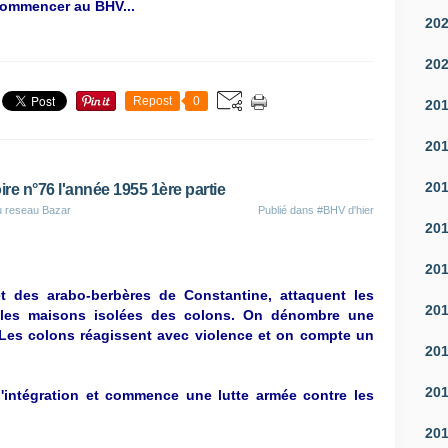
e commencer au BHV...
20
20
Repost
0
20
20
20
ire n°76 l'année 1955 1ère partie
u reseau Bazar
Publié dans
#BHV d'hier
20
20
t des arabo-berbères de Constantine, attaquent les
20
t les maisons isolées des colons. On dénombre une
es colons réagissent avec violence et on compte un
20
20
d'intégration et commence une lutte armée contre les
20