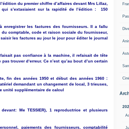
’édition du premier chiffre d’affaires devant Mrs Lillaz,
Fra
 qui s’extasiaient sur la rapidité de l’édition : 150
Pass
 enregistrer les factures des fournisseurs. Il a fallu
Div
e du comptable, code et raison sociale du fournisseur,
aisir les factures au jour le jour pour éditer le journal
Ani
Ast
isait pas confiance à la machine, il refaisait de tête
 pas trouver d‘erreur. Ce n’est qu’au bout d’un certain
San
Cin
vite, fin des années 1950 et début des années 1960 :
tériel demandant un changement de local, 3 trieuses,
ne unité supplémentaire de calcul
Arch
20
 devant: Me TESSIER), 1 reproductrice et plusieurs
A
rsonnel, paiements des fournisseurs, comptabilité
Ju