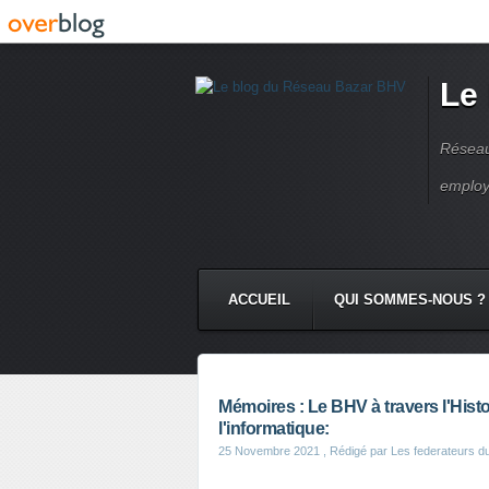
Le
Réseau
employ
ACCUEIL
QUI SOMMES-NOUS ?
Mémoires : Le BHV à travers l'Hist
l'informatique:
25 Novembre 2021
, Rédigé par Les federateurs d