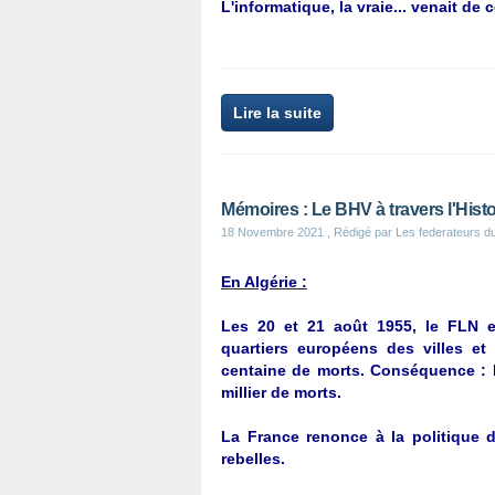
L'informatique, la vraie... venait d
Lire la suite
Mémoires : Le BHV à travers l'Histo
18 Novembre 2021
, Rédigé par Les federateurs d
En Algérie :
Les 20 et 21 août 1955, le FLN e
quartiers européens des villes e
centaine de morts.
Conséquence : L
millier de morts.
La France renonce à la politique 
rebelles.