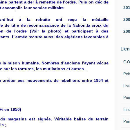
ine partent aider à remettre de l’ordre. Puis on décide
20
 accomplir leur service militaire.
20
urd’hui
à la retraite ont reçu la médaille
le de titre de reconnaissance de la Nation,la croix du
en de l'ordre (Voir la photo) et participent à des
20
ts. L'armée recrute aussi des algériens favorables à
Lien
C-O
se la raison humaine. Nombres d’anciens l’ayant vécue
e sur les tortures, les mutilations et autres...
Pei
r arrêter ces mouvements de rebellions entre 1954 et
Liv
Poé
0% en 1950)
Inn
ds magasins est signée. Véritable balise du terrain
Pei
is ;