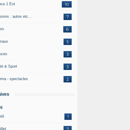
nce 1 Est
10
ions : autos etc...
7
ers
6
maux
5
uces
3
té & Sport
3
éma - spectacles
2
ives
26
oût
1
illet
7