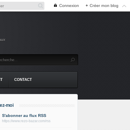
Connexion
+
Créer mon blog
aux
NT
CONTACT
ez-moi
S'abonner au flux RSS
https://www.rezo-bazar.com/rss