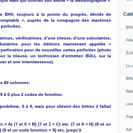
tique mais qui connaît son aïeule « la mécanographie ».
Caté
e BHV, toujours à la pointe du progrès, décide de
 comptable », auprès de la compagnie des machines
 perforées.
BHV
rices, vérificatrices, d’une trieuse, d’une calculatrice,
Fêt
abulatrice pour les éditions maintenant appelée «
perforation pour de nouvelles cartes perforées (photo
Ech
ur la trieuse, un technicien d‘entretien BULL sur la
sier et une interclasseuse).
Lu 
BHV
 de 80 colonnes.
Ran
 à 0 plus 2 codes de fonction.
Liv
 problème, 0 à 9, mais pour obtenir des lettres il fallait
Fra
= A) (7 et 0 = B) (7 et 1 = C) etc. (7 et 6 = H) (8 et un
Art
) (9 et un code fonction = S) etc. jusqu’à