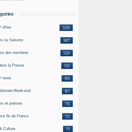
gories
 d'hier
339
es ou Saisons
187
os des membres
129
dans la Presse
101
 news
99
donnée-Week-end
87
res et poésies
75
nce Ile de France
72
 & Culture
71