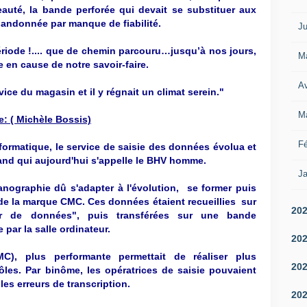
eauté, la bande perforée qui devait se substituer aux
bandonnée par manque de fiabilité.
Ju
riode !.... que de chemin parcouru…jusqu’à nos jours,
M
n cause de notre savoir-faire.
Av
ice du magasin et il y régnait un climat serein."
M
e: ( Michèle Bossis)
Fé
nformatique, le service de saisie des données évolua et
nd qui aujourd'hui s'appelle le BHV homme.
Ja
nographie dû s'adapter à l'évolution, se former puis
 de la marque CMC. Ces données étaient recueillies sur
20
ur de données", puis transférées sur une bande
 par la salle ordinateur.
20
MC), plus performante permettait de réaliser plus
20
ôles. Par binôme, les opératrices de saisie pouvaient
les erreurs de transcription.
20