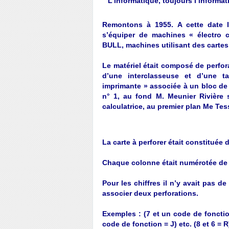
" L’informatique, toujours l’informa
Remontons à 1955. A cette date l
s’équiper de machines « électro
BULL, machines utilisant des cartes
Le matériel était composé de perforat
d’une interclasseuse et d’une t
imprimante » associée à un bloc de 
n° 1, au fond M. Meunier Rivière s
calculatrice, au premier plan Me Tes
La carte à perforer était constituée
Chaque colonne était numérotée de 9
Pour les chiffres il n’y avait pas de
associer deux perforations.
Exemples : (7 et un code de fonction 
code de fonction = J) etc. (8 et 6 = R