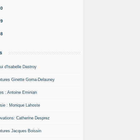
10
09
08
s
ui d'Isabelle Dastroy
ntures Ginette Goma-Delauney
res : Antoine Eminian
sie : Monique Lahoste
ovations: Catherine Desprez
ntures Jacques Boissin