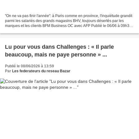
"On ne va pas finir l'année": à Paris comme en province, l'inquiétude grandit
parmi les salariés des grands magasins BHV, toujours désertés par les
marques et les clients BFM Business OC avec AFP Publié le 06/06 à 09h36
Les syndicats les estimant à l'"agonie"...
Lu pour vous dans Challenges : « Il parle
beaucoup, mais ne paye personne » ...
Publié le 08/06/2026 à 13:59
Par
Les federateurs du reseau Bazar