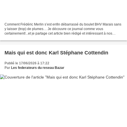
Comment Frédéric Merlin s’est enfin débarrassé du boulet BHV Marais sans
y laisser (trop) de plumes… Je découvre ce journal comme vous
certainement!...et je partage cet article bien rédigé et intéressant à nos
lecteurs du réseau. La Minute Riches La Minute...
Mais qui est donc Karl Stéphane Cottendin
Publié le 17/06/2026 à 17:22
Par
Les federateurs du reseau Bazar