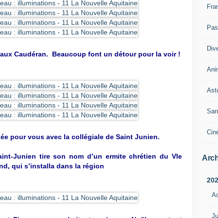
Fra
Pass
Div
aux Caudéran. Beaucoup font un détour pour la voir !
Ani
Ast
San
Cin
e pour vous avec la collégiale de Saint Junien.
aint‑Junien tire son nom d’un ermite chrétien du VIe
Arch
d, qui s’installa dans la région
20
A
Ju