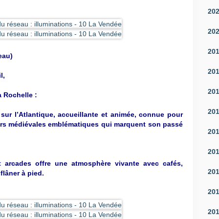
20
20
20
eau)
20
l,
20
 Rochelle :
20
 sur l’Atlantique, accueillante et animée, connue pour
ours médiévales emblématiques qui marquent son passé
20
20
et arcades offre une atmosphère vivante avec cafés,
20
flâner à pied.
20
20