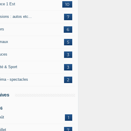
nce 1 Est
10
ions : autos etc...
7
ers
6
maux
5
uces
3
té & Sport
3
éma - spectacles
2
ives
26
oût
1
illet
7