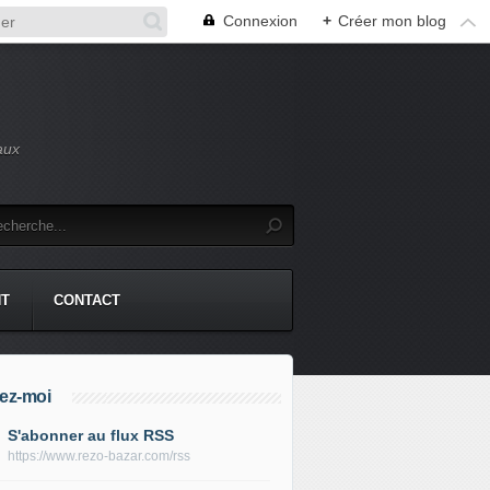
Connexion
+
Créer mon blog
aux
NT
CONTACT
ez-moi
S'abonner au flux RSS
https://www.rezo-bazar.com/rss