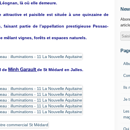
éognan, là où elle demeure.
News
attractive et paisible est située à une quinzaine de
Abonn
articl
 faisant partie de l’appellation prestigieuse Pessac-
le mêlant vignes, forêts et espaces naturels.
Pag
Alb
Minh Garault
il de
de St Médard en Jalles.
Com
Ils 
Je 
Les
mag
Qui