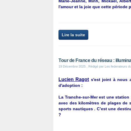
Marie-Jeanne, Minh, Mickaël, Alber
l'amour et la joie que cette période p
Lire la suite
Tour de France du réseau : illumin
19 Décembre 2025
, Rédigé par Les federateurs d
Lucien Ragot
s'est joint à nous 
d'adoption :
La Tranche-sur-Mer est une station 
avec des kilomètres de plages de sa
sports nautiques . C’est une destin
?