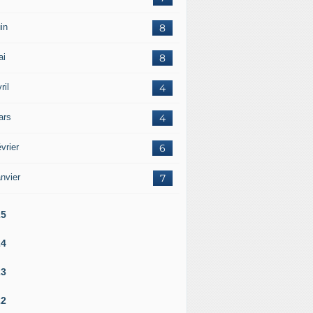
in
8
ai
8
ril
4
ars
4
vrier
6
nvier
7
25
24
23
22