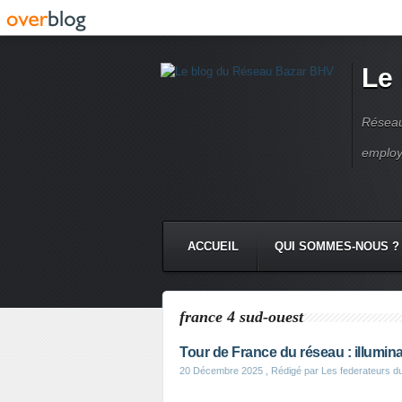
Le
Réseau
employ
ACCUEIL
QUI SOMMES-NOUS ?
france 4 sud-ouest
Tour de France du réseau : illumina
20 Décembre 2025
, Rédigé par Les federateurs d