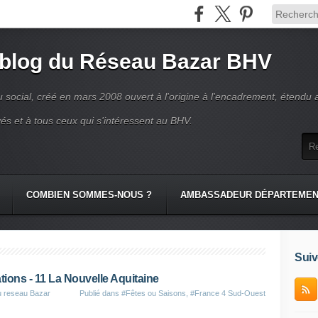
 blog du Réseau Bazar BHV
 social, créé en mars 2008 ouvert à l'origine à l'encadrement, étendu 
és et à tous ceux qui s'intéressent au BHV.
COMBIEN SOMMES-NOUS ?
AMBASSADEUR DÉPARTEME
Suiv
tions - 11 La Nouvelle Aquitaine
u reseau Bazar
Publié dans
#Fêtes ou Saisons
,
#France 4 Sud-Ouest