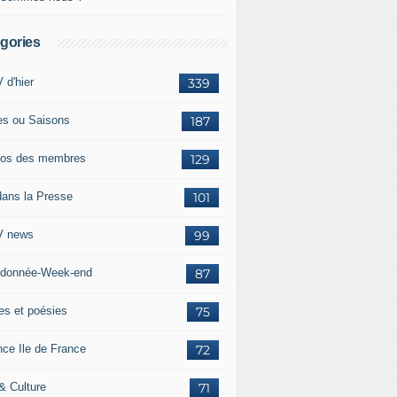
gories
 d'hier
339
es ou Saisons
187
os des membres
129
dans la Presse
101
 news
99
donnée-Week-end
87
res et poésies
75
nce Ile de France
72
 & Culture
71