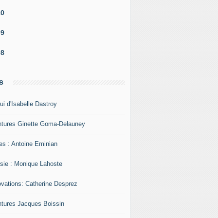
10
09
08
s
ui d'Isabelle Dastroy
ntures Ginette Goma-Delauney
res : Antoine Eminian
sie : Monique Lahoste
ovations: Catherine Desprez
ntures Jacques Boissin