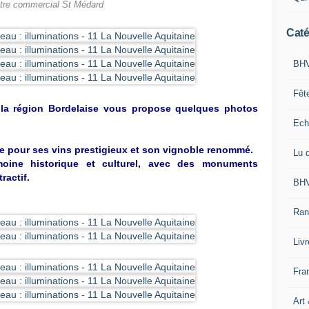
tre commercial St Médard
Caté
BHV
Fêt
 la région Bordelaise vous propose quelques photos
Ech
e pour ses vins prestigieux et son vignoble renommé.
Lu 
moine historique et culturel, avec des monuments
ractif.
BHV
Ran
Liv
Fra
Art