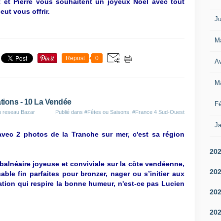
t et Pierre vous souhaitent un joyeux Noël avec tout
eut vous offrir.
Ju
M
Repost
0
Av
M
ations - 10 La Vendée
Fé
u reseau Bazar
Publié dans
#Fêtes ou Saisons
,
#France 4 Sud-Ouest
Ja
avec 2 photos de la Tranche sur mer, c'est sa région
20
balnéaire joyeuse et conviviale sur la côte vendéenne,
20
ble fin parfaites pour bronzer, nager ou s’initier aux
ation qui respire la bonne humeur, n'est-ce pas Lucien
20
20