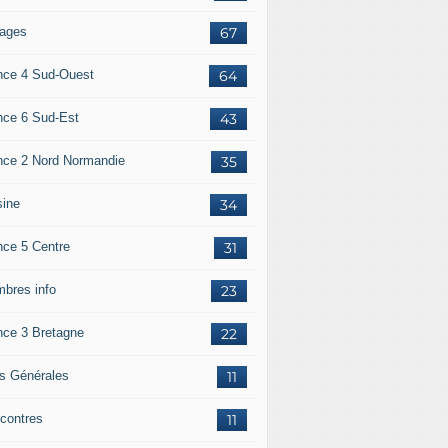
ages
67
nce 4 Sud-Ouest
64
nce 6 Sud-Est
43
nce 2 Nord Normandie
35
sine
34
nce 5 Centre
31
bres info
23
nce 3 Bretagne
22
os Générales
11
contres
11