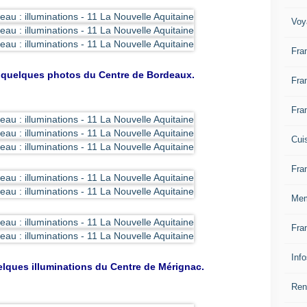
Voy
Fra
 quelques photos du Centre de Bordeaux.
Fra
Fra
Cui
Fra
Mem
Fra
Inf
uelques illuminations du Centre de Mérignac.
Ren