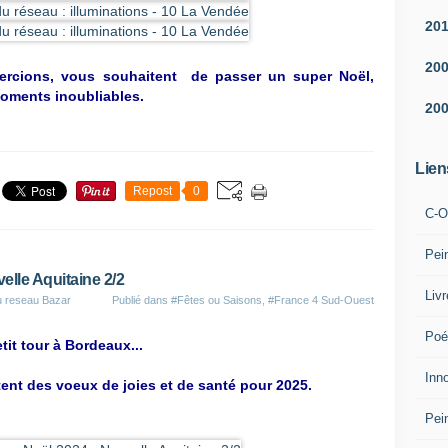
20
20
ercions, vous souhaitent de passer un super Noël,
moments inoubliables.
20
Lien
Repost
0
C-O
Pei
elle Aquitaine 2/2
Liv
u reseau Bazar
Publié dans
#Fêtes ou Saisons
,
#France 4 Sud-Ouest
Poé
tit tour à Bordeaux...
Inn
tent des voeux de joies et de santé pour 2025.
Pei