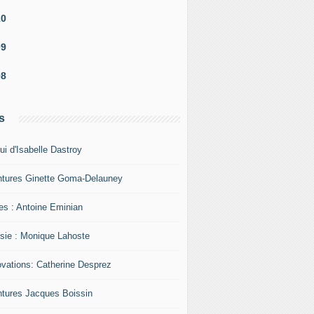
10
09
08
s
ui d'Isabelle Dastroy
ntures Ginette Goma-Delauney
res : Antoine Eminian
sie : Monique Lahoste
ovations: Catherine Desprez
ntures Jacques Boissin