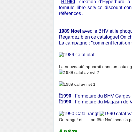
H
1990
création d’Hyperburo, 
formule libre service discount c
références .
1989 Noël
avec le BHV et le phoqu
Regardez bien ce catalogue! On ch
La campagne : "comment ferait-on
La nouveauté apparait dans un catalog
Ï
1990
: Fermeture du BHV Garges 
Ï
1990
: Fermeture du Magasin de 
On range! et ......on fête Noël avec la 
A suivre....