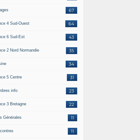
ages
67
nce 4 Sud-Ouest
64
nce 6 Sud-Est
43
nce 2 Nord Normandie
35
sine
34
nce 5 Centre
31
bres info
23
nce 3 Bretagne
22
os Générales
11
contres
11