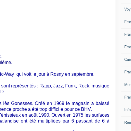
Voy
Fra
Fra
Fra
s.
Cui
ulème.
Fra
c-Way qui voit le jour à Rosny en septembre.
Mem
s sont représentés : Rapp, Jazz, Funk, Rock, musique
CD.
Fra
 lès Gonesses. Créé en 1969 le magasin a baissé
rence proche a été trop difficile pour ce BHV.
Inf
énissieux en août 1990. Ouvert en 1975 les surfaces
alandise ont été multipliées par 6 passant de 6 à
Ren