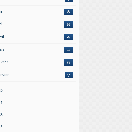
in
8
ai
8
ril
4
ars
4
vrier
6
nvier
7
25
24
23
22