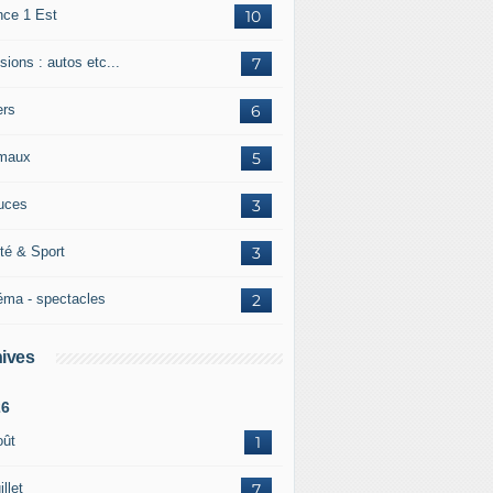
nce 1 Est
10
ions : autos etc...
7
ers
6
maux
5
uces
3
té & Sport
3
éma - spectacles
2
ives
26
oût
1
illet
7