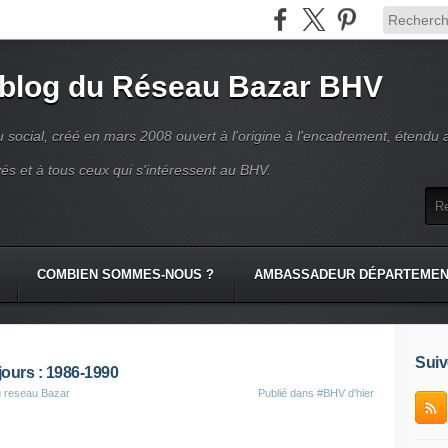
 blog du Réseau Bazar BHV
 social, créé en mars 2008 ouvert à l'origine à l'encadrement, étendu 
és et à tous ceux qui s'intéressent au BHV.
COMBIEN SOMMES-NOUS ?
AMBASSADEUR DÉPARTEME
Suiv
jours : 1986-1990
u reseau Bazar
Publié dans
#BHV d'hier