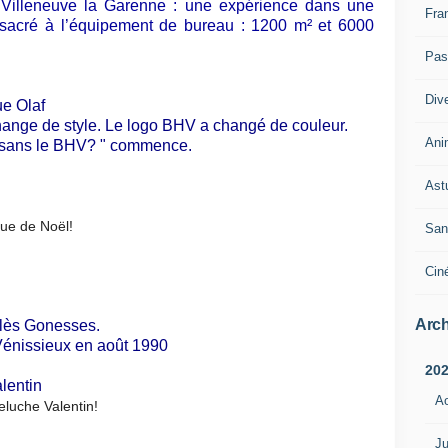
à Villeneuve la Garenne : une expérience dans une
Fra
onsacré à l’équipement de bureau : 1200 m² et 6000
Pass
Div
e Olaf
ange de style. Le logo BHV a changé de couleur.
Ani
 sans le BHV? " commence.
Ast
ue de Noël!
San
Cin
Arch
lès Gonesses.
Vénissieux en août 1990
20
A
peluche Valentin!
Ju