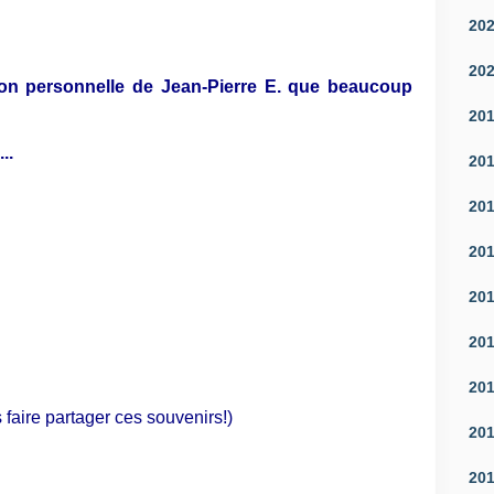
20
20
ion personnelle de Jean-Pierre E. que beaucoup
20
..
20
20
20
20
20
20
faire partager ces souvenirs!)
20
20