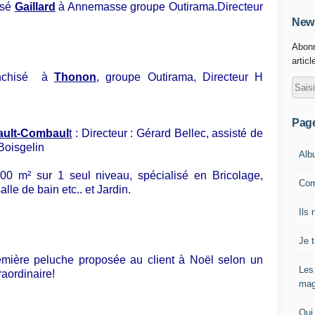
isé
Gaillard
à Annemasse groupe Outirama.
Directeur
News
Abonn
articl
chisé
à
Thonon
, groupe Outirama,
Directeur H
Pag
ault-Combaul
t
: Directeur : Gérard Bellec, assisté de
Boisgelin
Alb
 m² sur 1 seul niveau, spécialisé en Bricolage,
Com
lle de bain etc.. et Jardin.
Ils 
Je 
emière peluche proposée au client à Noël selon un
Les
raordinaire!
mag
Qui