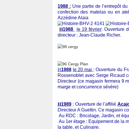
1988 :
Une partie de l’entrepôt du
confection des matelas ou en atel
Azzédine Alaia
H
1988
le 19 février
: Ouverture 
directeur : Jean-Claude Richer.
H
1988
le 20 mai
: Ouverture du F
Rossenoblet avec Serge Ricaud c
Directeur (ce magasin fermera 9 mo
marge et concurrence sévère)
H
1989
: Ouverture de l’affilié
Acaj
Directeur A Guettin. Ce magasin c
Au RDC : Bricolage, Jardin, et éq
Au 1er étage : Equipement de la ma
la table, et Culinaire.