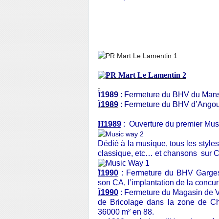
Ï
1989
: Fermeture du BHV du Man
Ï
1989
: Fermeture du BHV d’Ango
H
1989
: Ouverture du premier Musi
Dédié à la musique, tous les style
classique, etc… et chansons sur 
Ï
1990
: Fermeture du BHV Garges
son CA, l’implantation de la concur
Ï
1990
: Fermeture du Magasin de V
de Bricolage dans la zone de Ch
36000 m² en 88.