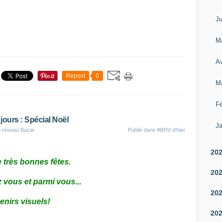
Ju
M
Av
Repost
0
M
Fé
jours : Spécial Noël
Ja
u reseau Bazar
Publié dans
#BHV d'hier
20
 très bonnes fêtes.
20
z vous et parmi vous...
20
enirs visuels!
20