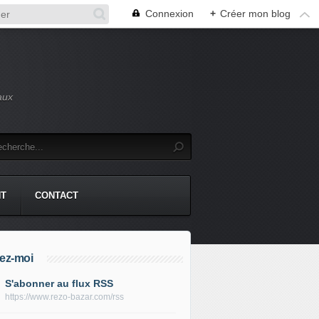
Connexion
+
Créer mon blog
aux
NT
CONTACT
ez-moi
S'abonner au flux RSS
https://www.rezo-bazar.com/rss