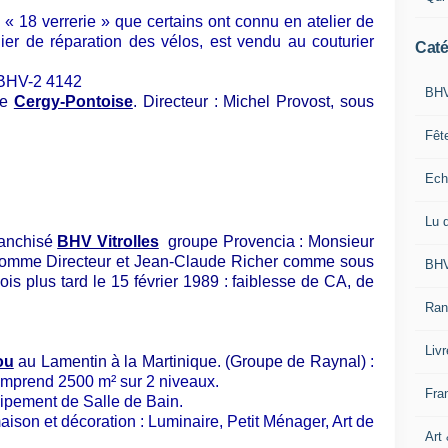
 « 18 verrerie » que certains ont connu en atelier de
ier de réparation des vélos, est vendu au couturier
Caté
BHV
de
Cergy-Pontoise
. Directeur : Michel Provost, sous
Fêt
Ech
Lu 
ranchisé
BHV Vitrolles
groupe Provencia : Monsieur
omme Directeur et Jean-Claude Richer comme sous
BHV
is plus tard le 15 février 1989 : faiblesse de CA, de
Ran
Liv
ou
au Lamentin à la Martinique. (Groupe de Raynal)
:
omprend 2500 m² sur 2 niveaux.
Fra
uipement de Salle de Bain.
ison et décoration : Luminaire, Petit Ménager, Art de
Art