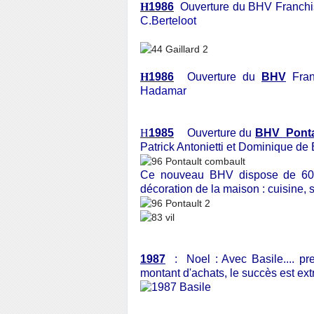
H
1986
Ouverture du BHV Franch
C.Berteloot
H
1986
Ouverture du
BHV
Fran
Hadamar
H
1985
Ouverture du
BHV
Pont
Patrick Antonietti et Dominique de 
Ce nouveau BHV dispose de 6000
décoration de la maison : cuisine, sa
1987
: Noel : Avec Basile.... pr
montant d'achats, le succès est ext