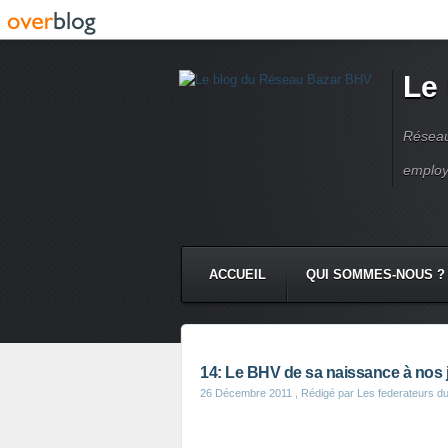
Le
Réseau
employ
ACCUEIL
QUI SOMMES-NOUS ?
14: Le BHV de sa naissance à nos 
26 Décembre 2011
, Rédigé par Les federateurs d