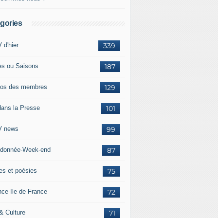
gories
 d'hier
339
es ou Saisons
187
os des membres
129
dans la Presse
101
 news
99
donnée-Week-end
87
res et poésies
75
nce Ile de France
72
 & Culture
71