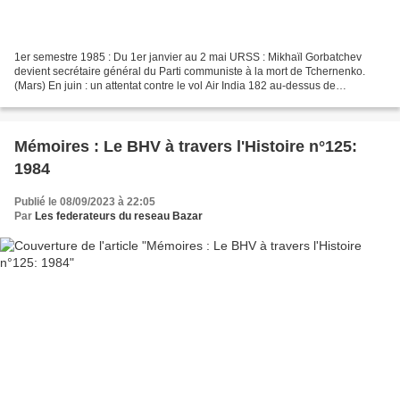
1er semestre 1985 : Du 1er janvier au 2 mai URSS : Mikhaïl Gorbatchev
devient secrétaire général du Parti communiste à la mort de Tchernenko.
(Mars) En juin : un attentat contre le vol Air India 182 au-dessus de
l'Atlantique fait 339 morts. C'est l'attentat...
Mémoires : Le BHV à travers l'Histoire n°125:
1984
Publié le 08/09/2023 à 22:05
Par
Les federateurs du reseau Bazar