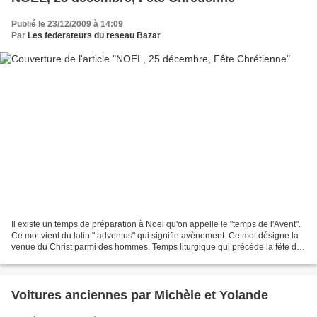
Publié le 23/12/2009 à 14:09
Par
Les federateurs du reseau Bazar
Il existe un temps de préparation à Noël qu'on appelle le "temps de l'Avent".
Ce mot vient du latin " adventus" qui signifie avènement. Ce mot désigne la
venue du Christ parmi des hommes. Temps liturgique qui précède la fête de
Noël, c’est un temps d'espérance...
Voitures anciennes par Michèle et Yolande