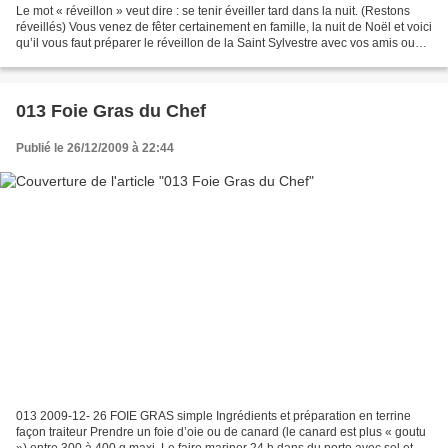
Le mot « réveillon » veut dire : se tenir éveiller tard dans la nuit. (Restons
réveillés) Vous venez de fêter certainement en famille, la nuit de Noël et voici
qu’il vous faut préparer le réveillon de la Saint Sylvestre avec vos amis ou
encore la famille....
013 Foie Gras du Chef
Publié le 26/12/2009 à 22:44
013 2009-12- 26 FOIE GRAS simple Ingrédients et préparation en terrine
façon traiteur Prendre un foie d’oie ou de canard (le canard est plus « goutu
») entre 300 à 400 g maxi. Le faire mariner 24 h dans du porto avec sel et