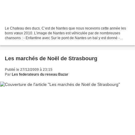
Le Chateau des ducs. C’est de Nantes que nous recevons cette année les
bons vœux 2010. L’image de Nantes est véhiculée par de nombreuses
chansons : - Enfantine avec Sur le pont de Nantes un bal y est donné -
Classique et triste par Barbara : Il pleut...
Les marchés de Noël de Strasbourg
Publié le 27/12/2009 à 23:15
Par
Les federateurs du reseau Bazar