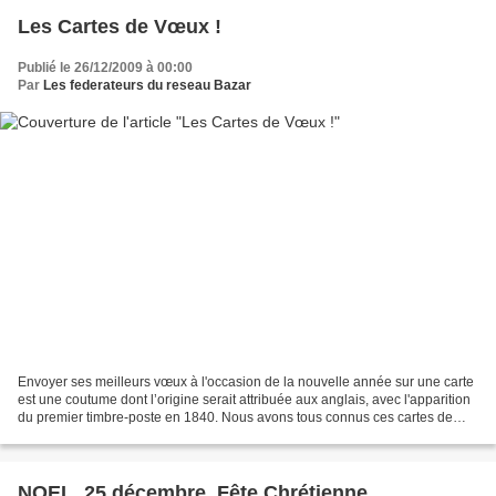
Les Cartes de Vœux !
Publié le 26/12/2009 à 00:00
Par
Les federateurs du reseau Bazar
Envoyer ses meilleurs vœux à l'occasion de la nouvelle année sur une carte
est une coutume dont l’origine serait attribuée aux anglais, avec l'apparition
du premier timbre-poste en 1840. Nous avons tous connus ces cartes de
Noël, décorées de gui et de...
NOEL, 25 décembre, Fête Chrétienne