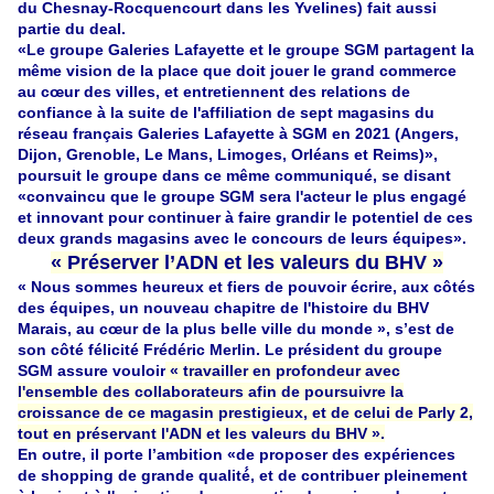
du Chesnay-Rocquencourt dans les Yvelines) fait aussi
partie du deal.
«Le groupe Galeries Lafayette et le groupe SGM partagent la
même vision de la place que doit jouer le grand commerce
au cœur des villes, et entretiennent des relations de
confiance à la suite de l'affiliation de sept magasins du
réseau français Galeries Lafayette à SGM en 2021 (Angers,
Dijon, Grenoble, Le Mans, Limoges, Orléans et Reims)»,
poursuit le groupe dans ce même communiqué, se disant
«convaincu que le groupe SGM sera l'acteur le plus engagé
et innovant pour continuer à faire grandir le potentiel de ces
deux grands magasins avec le concours de leurs équipes».
« Préserver l’ADN et les valeurs du BHV »
« Nous sommes heureux et fiers de pouvoir écrire, aux côtés
des équipes, un nouveau chapitre de l'histoire du BHV
Marais, au cœur de la plus belle ville du monde », s’est de
son côté félicité Frédéric Merlin. Le président du groupe
SGM assure vouloir
« travailler en profondeur avec
l'ensemble des collaborateurs afin de poursuivre la
croissance de ce magasin prestigieux, et de celui de Parly 2,
tout en préservant l'ADN et les valeurs du BHV ».
En outre, il porte l’ambition «de proposer des expériences
de shopping de grande qualité́, et de contribuer pleinement