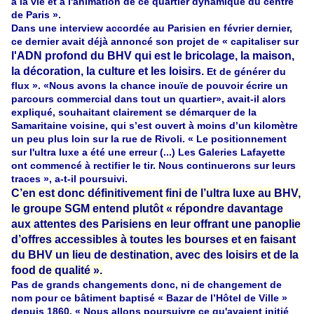
à la vie et à l'animation de ce quartier dynamique du centre
de Paris ».
Dans une interview accordée au Parisien en février dernier,
ce dernier avait déjà annoncé son projet de « capitaliser sur
l'ADN profond du BHV qui est le bricolage, la maison,
la décoration, la culture et les loisirs.
Et de générer du
flux ». «Nous avons la chance inouïe de pouvoir écrire un
parcours commercial dans tout un quartier», avait-il alors
expliqué, souhaitant clairement se démarquer de la
Samaritaine voisine, qui s’est ouvert à moins d’un kilomètre
un peu plus loin sur la rue de Rivoli. « Le positionnement
sur l'ultra luxe a été une erreur (...) Les Galeries Lafayette
ont commencé à rectifier le tir. Nous continuerons sur leurs
traces », a-t-il poursuivi.
C’en est donc définitivement fini de l’ultra luxe au BHV,
le groupe SGM entend plutôt « répondre davantage
aux attentes des Parisiens en leur offrant une panoplie
d’offres accessibles à toutes les bourses et en faisant
du BHV un lieu de destination, avec des loisirs et de la
food de qualité ».
Pas de grands changements donc, ni de changement de
nom pour ce bâtiment baptisé « Bazar de l’Hôtel de Ville »
depuis 1860. « Nous allons poursuivre ce qu'avaient initié