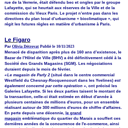
rue de la Verrerie, était défendu bec et ongles par le groupe
Lafayette, qui se heurtait aux réserves de la Ville et de la
commission du Vieux Paris. Le projet n’entre pas dans les
directives du plan local d’urbanisme « bioclimatique », qui
régit les futures règles en matière d’urbanisme à Paris.
Le Figaro
Par
Olivia Détroyat
Publié le 10/11/2023
Menacé de disparition après plus de 160 ans d’existence, le
Bazar de l’Hôtel de Ville (BHV) a été définitivement cédé à la
Société des Grands Magasins (SGM). Les négociations
duraient depuis le mois de février.
« Le magasin de Parly 2
(situé dans le centre commercial
Westfield du Chesnay-Rocquencourt dans les Yvelines)
est
également concerné par cette opération »
, ont précisé les
Galeries Lafayette. Si les deux parties taisent le montant de
la transaction, celle-ci était estimée en début d'année à
plusieurs centaines de millions d'euros, pour un ensemble
réalisant autour de 300 millions d'euros de chiffre d'affaires.
En perte depuis une décennie,
le grand
magasin
emblématique du quartier du Marais a souffert ces
dernières années de la concurrence de l'e-commerce, ainsi