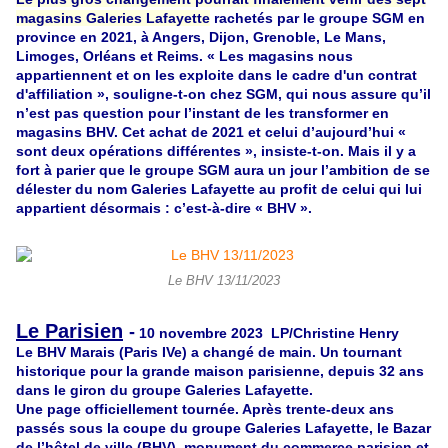
magasins Galeries Lafayette
rachetés par le groupe SGM en
province en 2021, à Angers, Dijon, Grenoble, Le Mans,
Limoges, Orléans et Reims. « Les magasins nous
appartiennent et on les exploite dans le cadre d'un contrat
d'affiliation », souligne-t-on chez SGM, qui nous assure qu’il
n’est pas question pour l’instant de les transformer en
magasins BHV. Cet achat de 2021 et celui d’aujourd’hui «
sont deux opérations différentes », insiste-t-on. Mais il y a
fort à parier que le groupe SGM aura un jour l’ambition de se
délester du nom Galeries Lafayette au profit de celui qui lui
appartient désormais : c’est-à-dire « BHV ».
Le BHV 13/11/2023
Le Parisien
-
10 novembre 2023 LP/Christine Henry
Le BHV Marais (Paris IVe) a changé de main. Un tournant
historique pour la grande maison parisienne, depuis 32 ans
dans le giron du groupe Galeries Lafayette.
Une page officiellement tournée. Après trente-deux ans
passés sous la coupe du groupe Galeries Lafayette, le Bazar
de l’hôtel de ville (BHV), monument du commerce parisien et