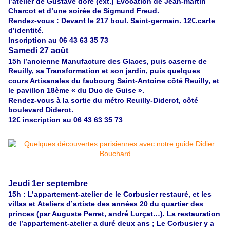
l’atelier de Gustave doré (ext.) Évocation de
Jean-martin
Charcot et d’une soirée de Sigmund Freud.
Rendez-vous : Devant le 217 boul. Saint-germain. 12€.carte
d’identité.
Inscription au 06 43 63 35 73
Samedi 27 août
15h l’ancienne Manufacture des Glaces, puis caserne de
Reuilly, sa
Transformation et son jardin, puis quelques
cours Artisanales du faubourg Saint-Antoine côté Reuilly, et
le pavillon 18ème « du Duc de Guise ».
Rendez-vous à la sortie du métro Reuilly-Diderot, côté
boulevard Diderot.
12€ inscription au 06 43 63 35 73
Jeudi 1er septembre
15h : L’appartement-atelier de le Corbusier restauré, et les
villas et
Ateliers d’artiste des années 20 du quartier des
princes (par Auguste
Perret, andré Lurçat…).
La restauration
de l’appartement-atelier a duré deux ans ; Le Corbusier y a