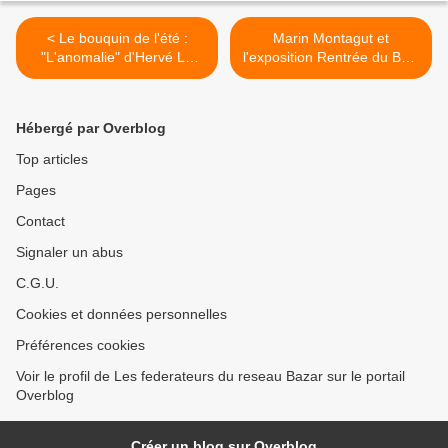
< Le bouquin de l'été :
Marin Montagut et
"L'anomalie" d'Hervé Le
l'exposition Rentrée du BHV
Tellier, vu par Antoine
Marais >
Eminian
Hébergé par Overblog
Top articles
Pages
Contact
Signaler un abus
C.G.U.
Cookies et données personnelles
Préférences cookies
Voir le profil de Les federateurs du reseau Bazar sur le portail
Overblog
Créer un blog sur Overblog