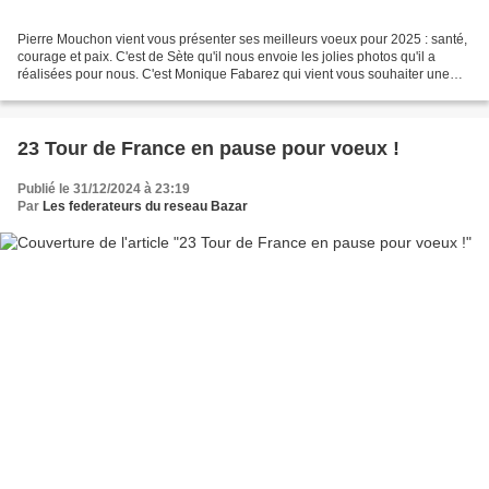
Pierre Mouchon vient vous présenter ses meilleurs voeux pour 2025 : santé,
courage et paix. C'est de Sète qu'il nous envoie les jolies photos qu'il a
réalisées pour nous. C'est Monique Fabarez qui vient vous souhaiter une
bonne et heureuse année. Monique...
23 Tour de France en pause pour voeux !
Publié le 31/12/2024 à 23:19
Par
Les federateurs du reseau Bazar