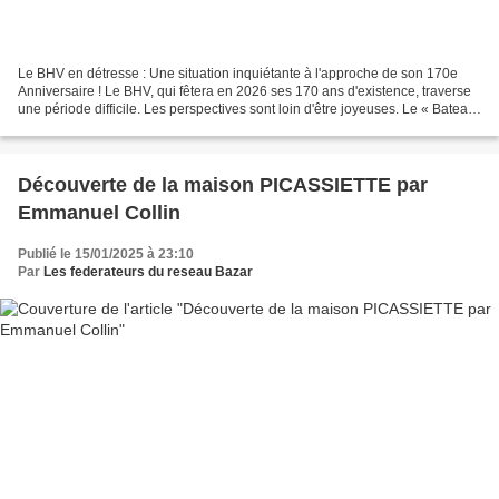
Le BHV en détresse : Une situation inquiétante à l'approche de son 170e
Anniversaire ! Le BHV, qui fêtera en 2026 ses 170 ans d'existence, traverse
une période difficile. Les perspectives sont loin d'être joyeuses. Le « Bateau
Amiral », surnom du BHV...
Découverte de la maison PICASSIETTE par
Emmanuel Collin
Publié le 15/01/2025 à 23:10
Par
Les federateurs du reseau Bazar