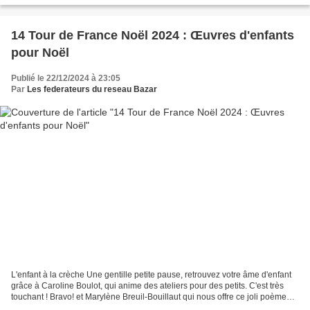
14 Tour de France Noël 2024 : Œuvres d'enfants
pour Noël
Publié le 22/12/2024 à 23:05
Par
Les federateurs du reseau Bazar
L'enfant à la crèche Une gentille petite pause, retrouvez votre âme d'enfant
grâce à Caroline Boulot, qui anime des ateliers pour des petits. C'est très
touchant ! Bravo! et Marylène Breuil-Bouillaut qui nous offre ce joli poème
sur les mains d'enfant...