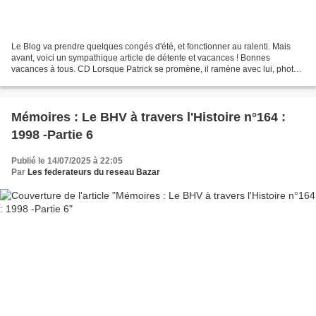
Le Blog va prendre quelques congés d'été, et fonctionner au ralenti. Mais
avant, voici un sympathique article de détente et vacances ! Bonnes
vacances à tous. CD Lorsque Patrick se promène, il ramène avec lui, photos
et souvenirs. Voilà une belle découverte...
Mémoires : Le BHV à travers l'Histoire n°164 :
1998 -Partie 6
Publié le 14/07/2025 à 22:05
Par
Les federateurs du reseau Bazar