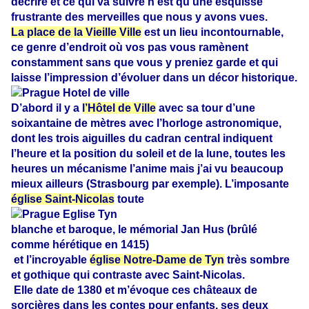
décrire et ce qui va suivre n’est qu’une esquisse
frustrante des merveilles que nous y avons vues.
La place de la Vieille Ville
est un lieu incontournable,
ce genre d’endroit où vos pas vous ramènent
constamment sans que vous y preniez garde et qui
laisse l’impression d’évoluer dans un décor historique.
D’abord il y a
l’Hôtel de Ville
avec sa tour d’une
soixantaine de mètres avec l’horloge astronomique,
dont les trois aiguilles du cadran central indiquent
l’heure et la position du soleil et de la lune, toutes les
heures un mécanisme l’anime mais j’ai vu beaucoup
mieux ailleurs (Strasbourg par exemple). L’imposante
église Saint-Nicolas
toute
blanche et baroque, le mémorial Jan Hus (brûlé
comme hérétique en 1415)
et l’incroyable
église Notre-Dame de Tyn
très sombre
et gothique qui contraste avec
Saint-Nicolas.
Elle date de 1380 et m’évoque ces châteaux de
sorcières dans les contes pour enfants, ses deux