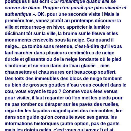
poétiques il est écrit «
Si romantique quand elle se
couvre de blanc, Prague n’en paraît que plus vivante et
authentique ».
OK, pour une seconde visite ! Mais la
première fois, venez plutôt au printemps découvrir la
ville et retournez-y en hiver, apprécier la lumière
déclinant tôt sur la ville, la brume sur le fleuve et les
monuments ensevelis sous la neige. Car quand il
neige... ça tombe sans retenue, c'est-à-dire qu’il vous
faut marcher dans plusieurs centimètres de neige
durcie et glissante ou de la neige fondante où le pied
s’enfonce et se noie dans de l’eau glacée... mes
chaussettes et chaussures ont beaucoup souffert.
Des toits des immeubles des blocs de neige tombent
ou bien de grosses gouttes d’eau vous coulent dans le
cou, vous voyez le topo ? Comme vous êtes venus
pour visiter, il faut regarder où l’on met les pieds pour
ne pas tomber ou déraper sur les pavés des ruelles,
regarder les façades magnifiques des immeubles, lire
dans son guide qu’on consulte avec ses gants, les
informations historiques (autre option, pas de gants
mais les doigts gelés, c’est vous qui voyez !) et si