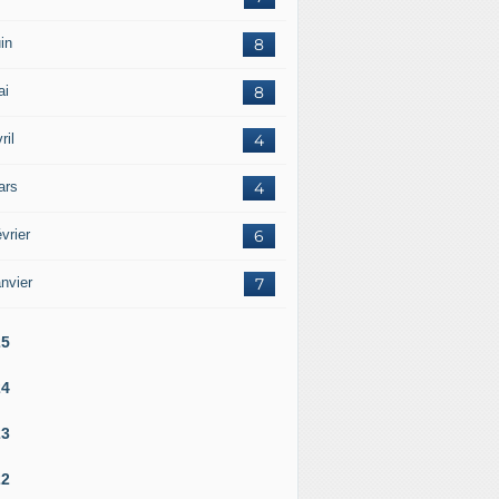
in
8
ai
8
ril
4
ars
4
vrier
6
nvier
7
25
24
23
22