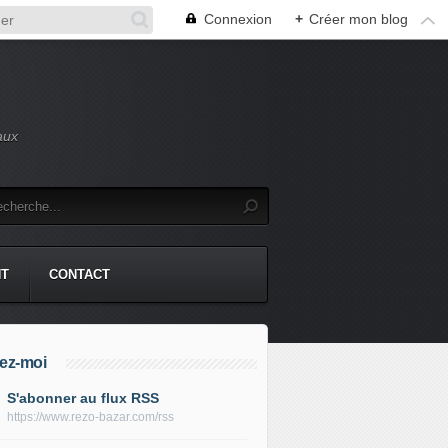
Connexion
+
Créer mon blog
aux
NT
CONTACT
ez-moi
S'abonner au flux RSS
https://www.rezo-bazar.com/rss