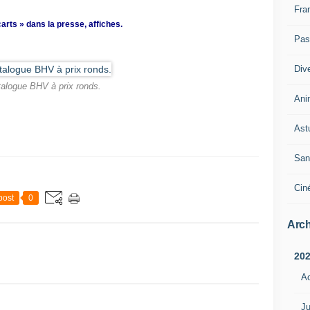
Fra
rts » dans la presse, affiches.
Pass
Div
alogue BHV à prix ronds.
Ani
Ast
San
Cin
post
0
Arch
20
A
Ju