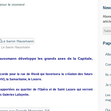
s pour le moment .
News
Abonn
articl
Pag
Le baron Hausmann
Alb
ussmann développe les grands axes de la Capitale,
Com
ncorde pour la rue de Rivoli qui favorisera la création des futurs
Ils 
V), la Samaritaine, le Louvre.
Je 
apportées au quartier de l’Opéra et de Saint Lazare qui verront
s Galeries Lafayette.
Les
mag
Qui