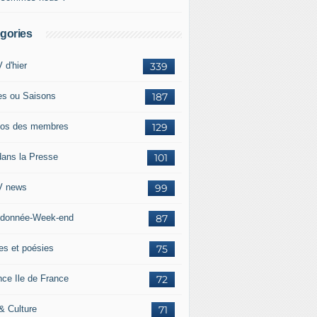
gories
 d'hier
339
es ou Saisons
187
os des membres
129
dans la Presse
101
 news
99
donnée-Week-end
87
res et poésies
75
nce Ile de France
72
 & Culture
71