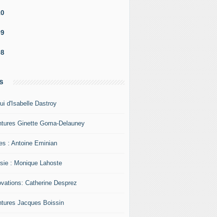
10
09
08
s
ui d'Isabelle Dastroy
ntures Ginette Goma-Delauney
res : Antoine Eminian
sie : Monique Lahoste
ovations: Catherine Desprez
ntures Jacques Boissin