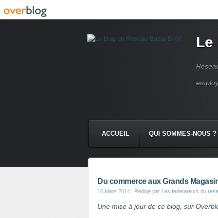
Le
Réseau
employ
ACCUEIL
QUI SOMMES-NOUS ?
Du commerce aux Grands Magasin
10 Mars 2014
, Rédigé par Les federateurs du res
Une mise à jour de ce blog, sur Overbl