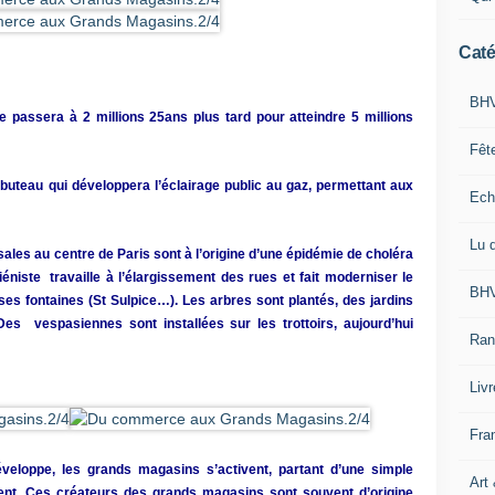
Caté
BHV
le passera à 2 millions 25ans plus tard pour atteindre 5 millions
Fêt
uteau qui développera l’éclairage public au gaz, permettant aux
Ech
Lu 
ales au centre de Paris sont à l’origine d’une épidémie de choléra
niste travaille à l’élargissement des rues et fait moderniser le
BHV
es fontaines (St Sulpice…). Les arbres sont plantés, des jardins
 Des vespasiennes sont installées sur les trottoirs, aujourd’hui
Ran
Liv
Fra
eloppe, les grands magasins s’activent, partant d’une simple
Art
ent. Ces créateurs des grands magasins sont souvent d’origine