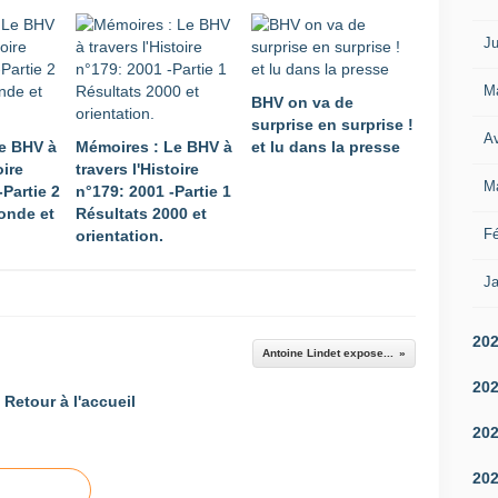
Ju
M
BHV on va de
surprise en surprise !
Av
e BHV à
Mémoires : Le BHV à
et lu dans la presse
oire
travers l'Histoire
M
-Partie 2
n°179: 2001 -Partie 1
onde et
Résultats 2000 et
Fé
orientation.
Ja
20
Antoine Lindet expose...
20
Retour à l'accueil
20
20