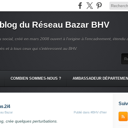
 blog du Réseau Bazar BHV
 social, créé en mars 2008 ouvert à l'origine à l'encadrement, étendu 
és et à tous ceux qui s'intéressent au BHV.
COMBIEN SOMMES-NOUS ?
AMBASSADEUR DÉPARTEME
Suiv
s.2/4
eau Bazar
Publié dans
#BHV d'hier
og, crée quelques perturbations.