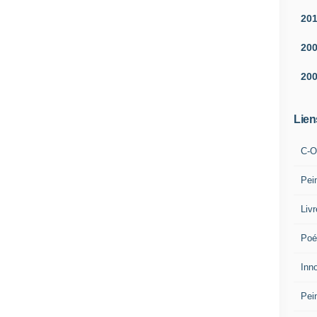
20
20
20
Lien
C-O
Pei
Liv
Poé
Inn
Pei