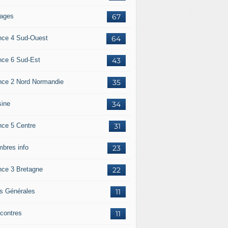
ages
67
nce 4 Sud-Ouest
64
nce 6 Sud-Est
43
nce 2 Nord Normandie
35
sine
34
nce 5 Centre
31
bres info
23
nce 3 Bretagne
22
os Générales
11
contres
11