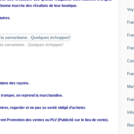
 bonne marche des résultats de leur boutique.
Voy
taires.
Fra
Fra
la samaritaine...Quelques échoppes!
Fra
Cui
Fra
 dans des rayons.
Mem
se tromper, on reprend la marchandise.
Fra
entrer, regarder et ne pas se sentir obligé d’acheter.
Inf
nt Promotion des ventes ou PLV (Publicité sur le lieu de vente).
Ren