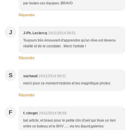
par toutes ces équipes. BRAVO
Répondre
J
J-Ph. Leclercq
24/11/2014 09:51
Toujours très émouvant d'apprendre qu'un rêve est devenu
réalité et de le constater . Merci l'artiste !
Répondre
S
suchaud
24/11/2014 09:21
merci pour ce moment histoire et les magnifique photos
Répondre
F
f. clerget
24/11/2014 08:59
bel article, et bravo pour le petite clin d'oeil qui tisse un lien
entre ce bateau et le BHV ..... via les &quot;galeries