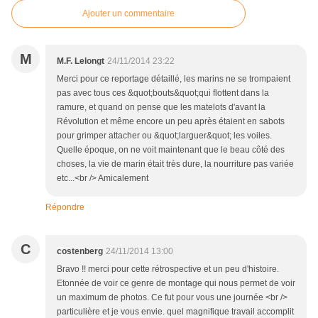
Ajouter un commentaire
M
M.F. Lelongt
24/11/2014 23:22
Merci pour ce reportage détaillé, les marins ne se trompaient
pas avec tous ces &quot;bouts&quot;qui flottent dans la
ramure, et quand on pense que les matelots d'avant la
Révolution et même encore un peu après étaient en sabots
pour grimper attacher ou &quot;larguer&quot; les voiles.
Quelle époque, on ne voit maintenant que le beau côté des
choses, la vie de marin était très dure, la nourriture pas variée
etc...<br /> Amicalement
Répondre
C
costenberg
24/11/2014 13:00
Bravo !! merci pour cette rétrospective et un peu d'histoire.
Etonnée de voir ce genre de montage qui nous permet de voir
un maximum de photos. Ce fut pour vous une journée <br />
particulière et je vous envie. quel magnifique travail accomplit