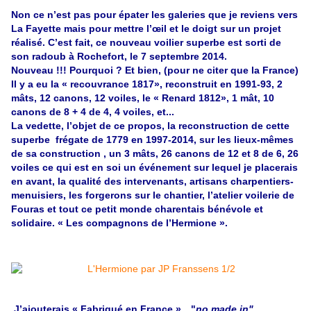
Non ce n’est pas pour épater les galeries que je reviens vers
La Fayette mais pour mettre l’œil et le doigt sur un projet
réalisé. C’est fait, ce nouveau voilier superbe est sorti de
son radoub à Rochefort, le 7 septembre 2014.
Nouveau !!! Pourquoi ? Et bien, (pour ne citer que la France)
Il y a eu la « recouvrance 1817», reconstruit en 1991-93, 2
mâts, 12 canons, 12 voiles, le « Renard 1812», 1 mât, 10
canons de 8 + 4 de 4, 4 voiles, et...
La vedette, l’objet de ce propos, la reconstruction de cette
superbe frégate de 1779 en 1997-2014, sur les lieux-mêmes
de sa construction , un 3 mâts, 26 canons de 12 et 8 de 6, 26
voiles ce qui est en soi un événement sur lequel je placerais
en avant, la qualité des intervenants, artisans charpentiers-
menuisiers, les forgerons sur le chantier, l’atelier voilerie de
Fouras et tout ce petit monde charentais bénévole et
solidaire. « Les compagnons de l’Hermione ».
J’ajouterais « Fabriqué en France »…
"
no made in"
…