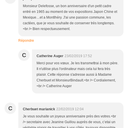
Monsieur Delefosse, un bon anniversaire d'un petit cadre
entré en 1965 au moment de vos expositions Japon Chine et
Mexique....et a Montlhéry. J'ai une passion commune, les
cactées, que je vous souhaite de conserver très longtemps.
<br /> Bien respectueusement.
Répondre
C
Catherine Auger
23/02/2019 17:52
Merci pour vos vœux. Je les transmettrai à mon père.
Il n'utilise plus l'ordinateur mais cela lui fera très
plaisir. Cette réponse s'adresse aussi à Madame
Cherbuet et MonsieurBindault.<br /> Cordialement,
<br /> Catherine Auger
C
Cherbuet marianick
22/02/2019 12:04
Je vous souhaite un joyeux anniversaire près des votres.<br
/> secretaire avec Jeanine Guillou auprès de vous, c’etai un
véritable plaisir de travailler à vos côtés, toujours disponible ,