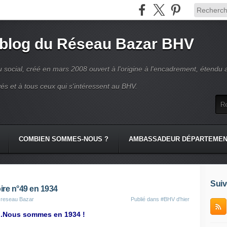
 blog du Réseau Bazar BHV
 social, créé en mars 2008 ouvert à l'origine à l'encadrement, étendu 
és et à tous ceux qui s'intéressent au BHV.
COMBIEN SOMMES-NOUS ?
AMBASSADEUR DÉPARTEME
Suiv
oire n°49 en 1934
u reseau Bazar
Publié dans
#BHV d'hier
e !..Nous sommes en 1934 !