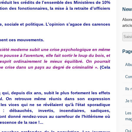
 réduit les crédits de l’ensemble des Ministères de 10%
on des fonctionnaires, la mise à la retraite d’officiers
News
Abonn
, sociale et politique. L’opinion s’agace des carences
articl
nnent ces mouvements.
ociété moderne subit une crise psychologique en même
Pag
pousse à l'aventure, elle fait sortir le loup du bois, et
esprit ordinairement le mieux équilibré. On pourrait
Alb
e crise dans un pays au degré de criminalité ».
(Cela
Com
Ils 
e
qui, depuis dix ans, subit le plus fortement les effets
al. On retrouve même réunis dans son expression
Je 
les vices qui ne se révélaient qu'à l'état sporadique
: débauchés, invertis, incendiaires, sadiques,
Les
nt donné rendez-vous au carrefour de l'hitlérisme où
mag
scence de la race !...
Qui