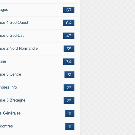
ages
67
nce 4 Sud-Ouest
64
nce 6 Sud-Est
43
nce 2 Nord Normandie
35
sine
34
nce 5 Centre
31
bres info
23
nce 3 Bretagne
22
os Générales
11
contres
11