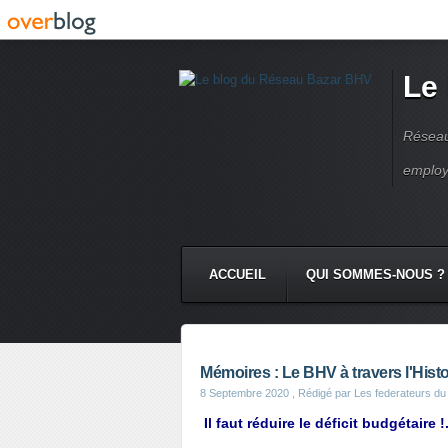
Le
Réseau
employ
ACCUEIL
QUI SOMMES-NOUS ?
Mémoires : Le BHV à travers l'Hist
8 Septembre 2020
, Rédigé par Les federateurs d
Il faut réduire le déficit budgétair