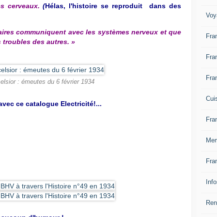
s cerveaux.
(
Hélas, l'histoire se reproduit dans des
Voy
taires communiquent avec les systèmes nerveux et que
Fra
 troubles des autres. »
Fra
Fra
elsior : émeutes du 6 février 1934
Cui
vec ce catalogue Electricité!...
Fra
Mem
Fra
Inf
Ren