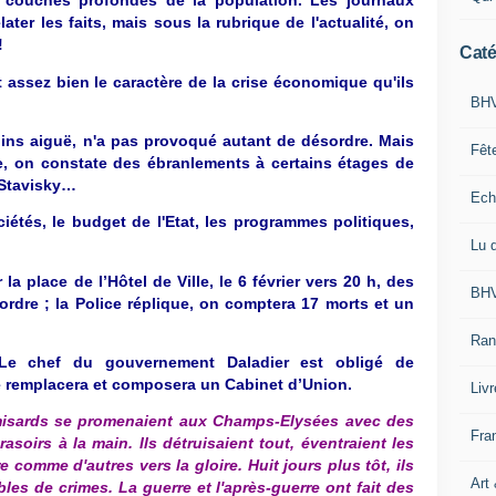
 couches profondes de la population. Les journaux
ater les faits, mais sous la rubrique de l'actualité, on
!
Caté
t assez bien le caractère de la crise économique qu'ils
BHV
ins aiguë, n'a pas provoqué autant de désordre. Mais
Fêt
ve, on constate des ébranlements à certains étages de
e Stavisky…
Ech
ciétés, le budget de l'Etat, les programmes politiques,
Lu 
la place de l’Hôtel de Ville, le 6 février vers 20 h, des
BHV
’ordre ; la Police réplique, on comptera 17 morts et un
Ran
e chef du gouvernement Daladier est obligé de
 remplacera et composera un Cabinet d’Union.
Liv
amisards se promenaient aux Champs-Elysées avec des
Fra
soirs à la main. Ils détruisaient tout, éventraient les
 comme d'autres vers la gloire. Huit jours plus tôt, ils
Art
bles de crimes. La guerre et l'après-guerre ont fait des