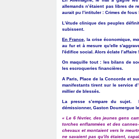
En Allemagne, le mal a gagné les
allemands n’étaient pas libres de rel
aurait pu l’intituler : Crimes de fous 
L'étude clinique des peuples défini
subissent.
En France,
la crise économique, mo
au fur et à mesure qu'elle s'aggra
l'édifice social. Alors éclate l’affair
On maquille tout : les bilans de so
les escroqueries financières.
A Paris, Place de la Concorde et sur 
manifestants tirent sur le service d
millier de blessés.
La presse s’empare du sujet.
L
démissionner, Gaston Doumergue le
« Le 6 février, des jeunes gens c
torches enflammées et des cannes-ra
chevaux et montaient vers le meurtre
ne savaient pas qu'ils étaient, capa