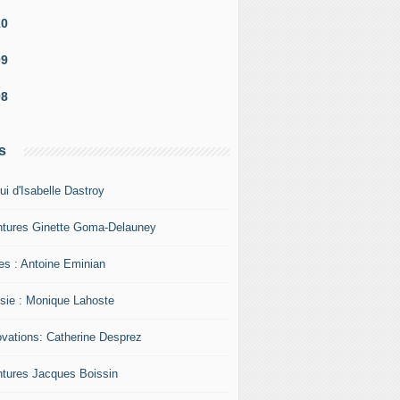
10
09
08
s
ui d'Isabelle Dastroy
ntures Ginette Goma-Delauney
res : Antoine Eminian
sie : Monique Lahoste
ovations: Catherine Desprez
ntures Jacques Boissin