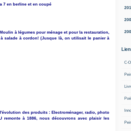
la 7 en berline et en coupé
20
20
20
Moulin à légumes pour ménage et pour la restauration,
à salade à cordon
! (Jusque là, on utilisait le panier à
Lien
C-O
Pei
Liv
Poé
Inn
'évolution des produits : Electroménager, radio, photo
LU remonte à 1886, nous découvrons avec plaisir les
Pei