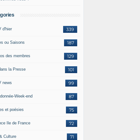
gories
 d'hier
339
es ou Saisons
187
os des membres
129
dans la Presse
101
 news
99
donnée-Week-end
87
res et poésies
75
nce Ile de France
72
 & Culture
71