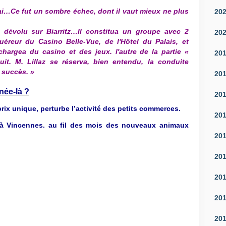
ssai…Ce fut un sombre échec, dont il vaut mieux ne plus
20
 dévolu sur Biarritz…Il constitua un groupe avec 2
20
éreur du Casino Belle-Vue, de l'Hôtel du Palais, et
chargea du casino et des jeux. l'autre de la partie «
20
uit.
M. Lillaz se réserva, bien entendu, la conduite
e succès. »
20
née-là ?
20
x unique, perturbe l’activité des petits commerces.
20
 à Vincennes. au fil des mois des nouveaux animaux
20
20
20
20
20