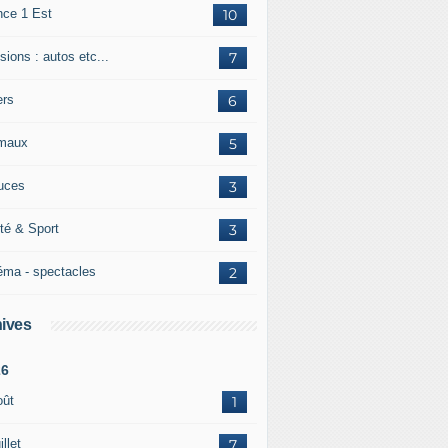
nce 1 Est
10
ions : autos etc...
7
ers
6
maux
5
uces
3
té & Sport
3
éma - spectacles
2
ives
26
oût
1
illet
7