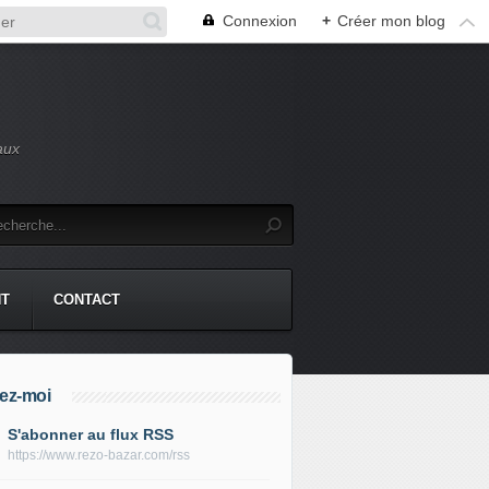
Connexion
+
Créer mon blog
aux
NT
CONTACT
ez-moi
S'abonner au flux RSS
https://www.rezo-bazar.com/rss