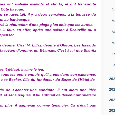
s ont emballé maillots et shorts, et ont transporté
la Côte basque.
Ju
n se racontait, il y a deux semaines, à la terrasse du
hui au bar basque.
M
ervé la réputation d'une plage plus chic que les autres.
 il faut, en effet, après une saison à Deauville ou à
Av
épenser..
…
M
n député. C'est M. Lillaz, député d'Oloron. Les hasards
 Savoyard d'origine, un Béarnais. C'est à lui que Biarritz
Fé
Ja
petit défaut. Il aime le jeu.
t tous les petits ennuis qu'il a eus dans son existence,
20
née Becker, fille du fondateur du Bazar de l'Hôtel-de-
20
ida de s'acheter une conduite. Il eut alors une idée
 et sans risques, il lui suffirait de devenir propriétaire
20
ur, plus il gagnerait comme tenancier. Ça n'était pas
20