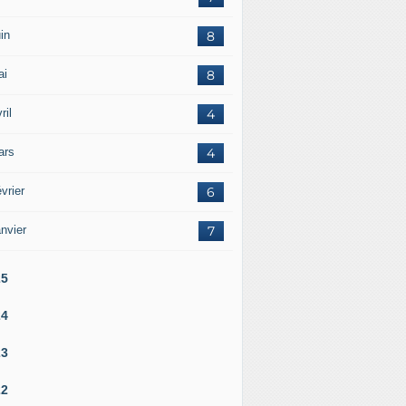
in
8
ai
8
ril
4
ars
4
vrier
6
nvier
7
25
24
23
22