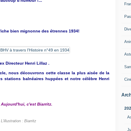
beaucoup d'humour !...
Fra
Pass
Div
ffiche bien mignonne des étrennes 1934!
Ani
Ast
'ex Directeur Henri Lillaz .
San
cle, nous découvrons cette classe la plus aisée de la
es stations balnéaires huppées et notre célèbre Henri
Cin
Arch
 Aujourd'hui, c'est Biarritz.
20
A
L'illustration : Biarritz
Ju