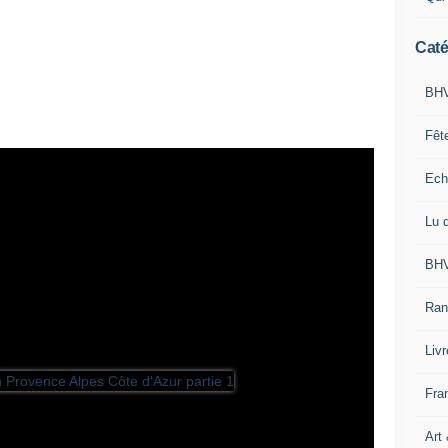
Caté
BHV
Fêt
Ech
Lu 
BHV
Ran
Liv
Fra
Art