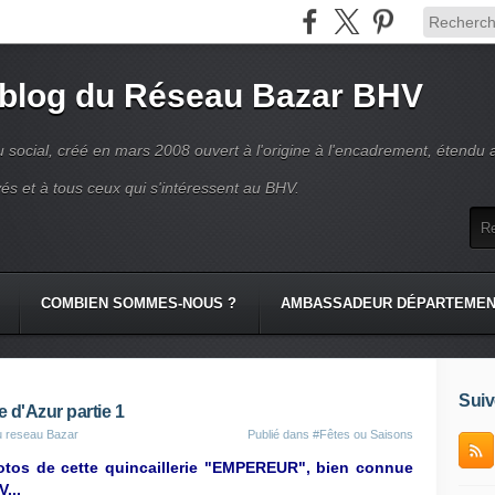
 blog du Réseau Bazar BHV
 social, créé en mars 2008 ouvert à l'origine à l'encadrement, étendu 
és et à tous ceux qui s'intéressent au BHV.
COMBIEN SOMMES-NOUS ?
AMBASSADEUR DÉPARTEME
Suiv
 d'Azur partie 1
u reseau Bazar
Publié dans
#Fêtes ou Saisons
hotos de cette quincaillerie "EMPEREUR", bien connue
...