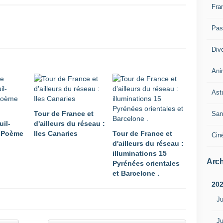
Fra
Pass
Div
Ani
Ast
Tour de France et
San
uil-
d'ailleurs du réseau :
n Poème
Iles Canaries
Tour de France et
Cin
d'ailleurs du réseau :
illuminations 15
Arch
Pyrénées orientales
et Barcelone .
20
Ju
Ju