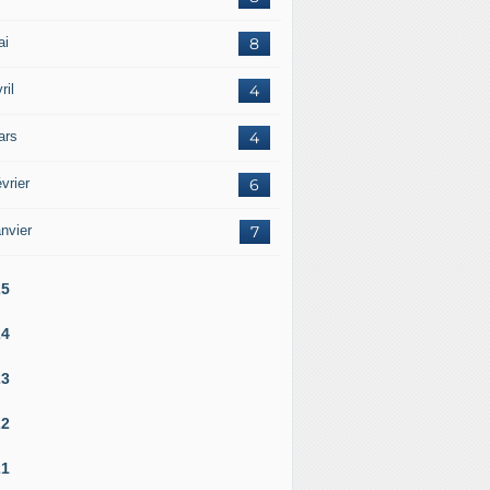
ai
8
ril
4
ars
4
vrier
6
nvier
7
25
24
23
22
21