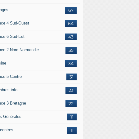
ages
67
nce 4 Sud-Ouest
64
nce 6 Sud-Est
43
nce 2 Nord Normandie
35
sine
34
nce 5 Centre
31
bres info
23
nce 3 Bretagne
22
os Générales
11
contres
11