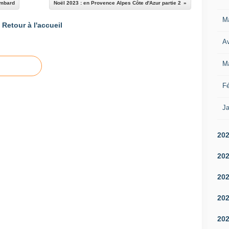
ombard
Noël 2023 : en Provence Alpes Côte d'Azur partie 2
M
Retour à l'accueil
Av
M
Fé
Ja
20
20
20
20
20