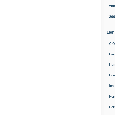
20
20
Lien
C-O
Pei
Liv
Poé
Inn
Pei
Pei