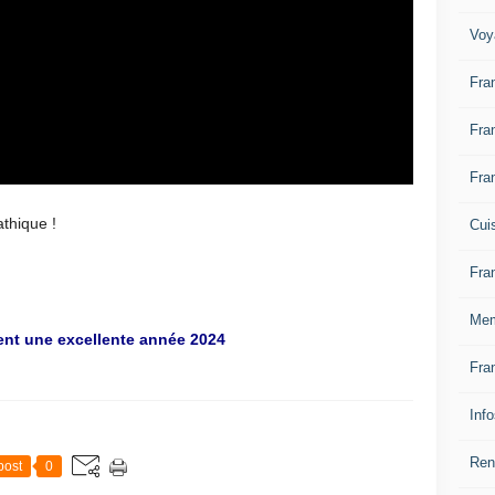
Voy
Fra
Fra
Fra
thique !
Cui
Fra
Mem
ent une excellente année 2024
Fra
Inf
Ren
post
0