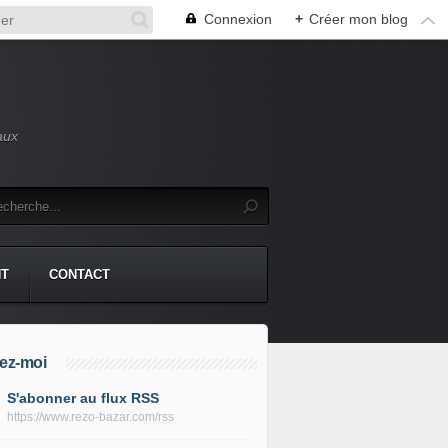
Connexion
+
Créer mon blog
aux
NT
CONTACT
ez-moi
S'abonner au flux RSS
https://www.rezo-bazar.com/rss