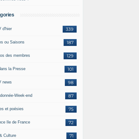
gories
 d'hier
339
es ou Saisons
187
os des membres
129
dans la Presse
101
 news
98
donnée-Week-end
87
res et poésies
75
nce Ile de France
72
 & Culture
71