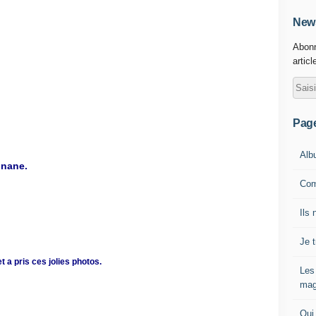
News
Abonn
articl
Pag
Alb
gnane.
Com
Ils 
Je 
t a pris ces jolies photos.
Les
mag
Qui