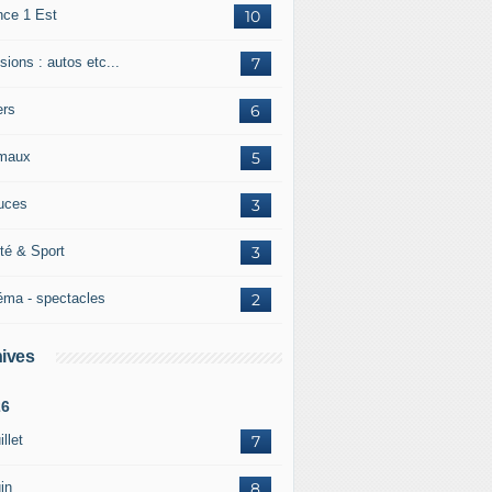
nce 1 Est
10
ions : autos etc...
7
ers
6
maux
5
uces
3
té & Sport
3
éma - spectacles
2
ives
26
illet
7
in
8