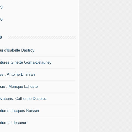
09
08
s
ui d'Isabelle Dastroy
ntures Ginette Goma-Delauney
res : Antoine Eminian
sie : Monique Lahoste
ovations: Catherine Desprez
ntures Jacques Boissin
nture JL lesueur