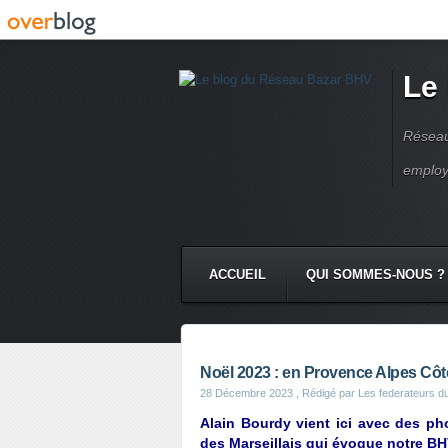
Le
Réseau
employ
ACCUEIL
QUI SOMMES-NOUS ?
Noël 2023 : en Provence Alpes Côte
28 Décembre 2023
, Rédigé par Les federateurs d
Alain Bourdy vient ici avec des p
des Marseillais qui évoque notre BHV