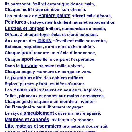
Ils caressent l’œil vif autant que douce main,
Chaque motif trace un rêve, son chemin.
Papiers peints
Les rouleaux de
offrent mille décors,
Peintures
chatoyantes habillent murs et espaces d’or.
Lustres et lampes
brillent, suspendus ou posés,
Offrant à chaque foyer éclat et clarté exposés.
loisirs
Aux rayons des
,
s’éveillent mille souvenirs,
Bateaux, raquettes, ours en peluche à chérir.
jouet
Chaque
raconte un siècle d’innocence,
sport
Chaque
éveille le corps et l’espérance.
librairie
Dans la
naissent mille univers,
Chaque page y murmure un songe en vers.
papeterie
La
offre des cahiers raffinés,
Stylos, plumes y font les idées s’ancrer.
Beaux-arts
Les
s’étalent en couleurs inspirées,
Toiles, pinceaux et encres aux mains consacrées.
Chaque geste esquisse un monde à inventer,
Où l’imaginaire peut librement voyager.
ameublement
Le rayon
ouvre un havre apaisé,
Meubles et canapés
invitent à s’y reposer.
Lits, matelas et sommiers
promettent douce nuit