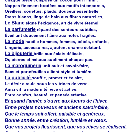
Chaque pièce compose un cocon pour l'infini.
Nappes finement brodées aux motifs intemporels,
Oreillers, couettes, plaids, douceur essentielle,
Draps blancs, linge de bain aux fibres naturelles,
Le Blanc
signe l’exigence, art de vivre éternel.
La parfumerie
répand des senteurs subtiles,
Éveillant doucement l’âme aux notes fragiles.
La mode
habille hommes, femmes, bébés, enfants,
Lingerie, accessoires, ajoutent charme éclatant.
La bijouterie
brille aux éclats délicats,
Or, pierres et métaux subliment chaque pas.
La maroquinerie
unit cuir et savoir-faire,
Sacs et portefeuilles allient style et lumière.
La publicité
souffle, promet et éclaire,
Le désir circule sous les vitrines de verre.
Ainsi vit la modernité, vive et active,
Entre confort, beauté, et pensée créative.
Et quand l’année s’ouvre aux lueurs de l’hiver,
Entre projets nouveaux et anciens savoir-faire,
Que le temps soit offert, paisible et généreux,
Bonne année, entre création, lumière et vœux.
Que vos projets fleurissent, que vos rêves se réalisent,