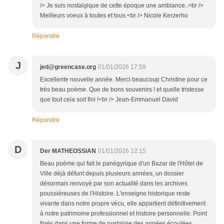
/> Je suis nostalgique de cette époque une ambiance..<br />
Meilleurs voeux à toutes et tous.<br /> Nicole Kerzerho
Répondre
J
jed@greencase.org
01/01/2026 17:59
Excellente nouvelle année. Merci beaucoup Christine pour ce
très beau poème. Que de bons souvenirs ! et quelle tristesse
que tout cela soit fini !<br /> Jean-Emmanuel David
Répondre
D
Der MATHEOSSIAN
01/01/2026 12:15
Beau poème qui fait le panégyrique d'un Bazar de l'Hôtel de
Ville déjà défunt depuis plusieurs années, un dossier
désormais renvoyé par son actualité dans les archives
poussiéreuses de l'Histoire. L'enseigne historique reste
vivante dans notre propre vécu, elle appartient définitivement
à notre patrimoine professionnel et histoire personnelle. Point
figés dans une forme de nostalgie des années écoulées,