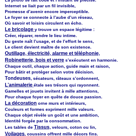
La photo se fait code et l’instant se précise.
Internet se liait par un fil invisible,
Promesse d’avenir encore imperceptible.
Le foyer se connecte à l’aube d’un réseau,
Où savoir et loisirs circulent en écho.
Le bricolage
y trouve un espace légitime :
Créer, réparer, rendre le lieu intime.
Du geste naît l’usage, et de l’effort le sens,
Le client devient maître de son existence.
Outillage, électricité, alarme et téléphonie,
Robinetterie, bois et verre
s’exécutent en harmonie.
Chaque outil, chaque action, guide main et raison,
Pour bâtir et protéger selon votre décision.
Tondeuses
, sécateurs, râteaux s’ordonnent,
L’animalerie
étale ses trésors qui rayonnent.
Gamelles et jouets invitent à mille attentions,
Pour chaque foyer en quête de douce passion.
La décoration
orne murs et intérieurs,
Couleurs et formes expriment mille valeurs.
Chaque objet révèle un goût et une ambition,
Identité forgée par la consommation.
Tissus,
Les tables de
velours, coton ou lin,
Voilages
, coussins offrent mille décors fins.