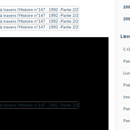
20
20
Lien
C-O
Pei
Liv
Poé
Inn
Pei
Pei