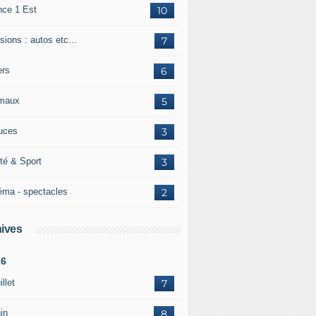
nce 1 Est
10
ions : autos etc...
7
ers
6
maux
5
uces
3
té & Sport
3
éma - spectacles
2
ives
26
illet
7
in
8