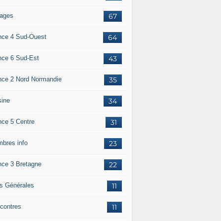
ages
67
nce 4 Sud-Ouest
64
nce 6 Sud-Est
43
nce 2 Nord Normandie
35
sine
34
nce 5 Centre
31
bres info
23
nce 3 Bretagne
22
os Générales
11
contres
11