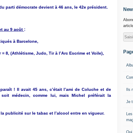
u parti démocrate devient à 46 ans, le 42e président.
News
Abonn
articl
et au 9 août
:
tiqués à Barcelone,
Pag
= 8, (Athlétisme, Judo, Tir à l’Arc Escrime et Voile),
Alb
Com
paraît ! Il avait 45 ans, c’était l’ami de Coluche et de
Ils 
 soit médecin, comme lui, mais Michel préférait la
Je 
a publicité sur le tabac et l’alcool entre en vigueur.
Les
mag
Qui