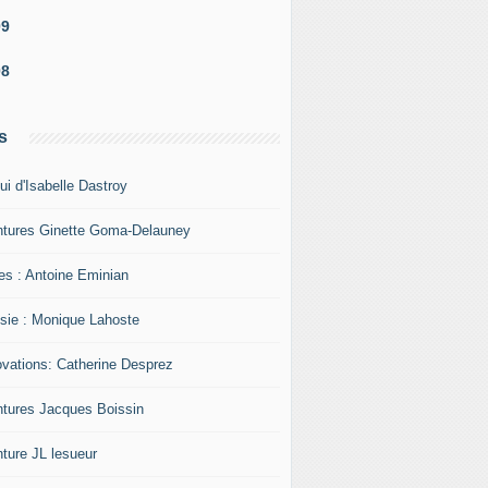
09
08
s
ui d'Isabelle Dastroy
ntures Ginette Goma-Delauney
res : Antoine Eminian
sie : Monique Lahoste
ovations: Catherine Desprez
ntures Jacques Boissin
nture JL lesueur