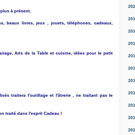
20
plus à présent.
20
ns, beaux livres, jeux , jouets, téléphones, cadeaux,
20
20
irage, Arts de la Table et cuisine, idées pour le petit
20
20
20
20
s traitera l'outillage et l'âtrerie , ne traitant pas le
20
n traité dans l'esprit Cadeau !
20
20