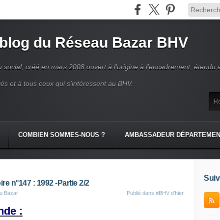
 blog du Réseau Bazar BHV
 social, créé en mars 2008 ouvert à l'origine à l'encadrement, étendu 
és et à tous ceux qui s'intéressent au BHV.
COMBIEN SOMMES-NOUS ?
AMBASSADEUR DÉPARTEME
Suiv
re n°147 : 1992 -Partie 2/2
au Bazar
Publié dans
#BHV d'hier
nde :