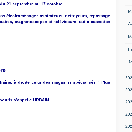
du 21 septembre au 17 octobre
M
os électroménager, aspirateurs, nettoyeurs, repassage
naires, magnétoscopes et téléviseurs, radio cassettes
Av
M
Fé
Ja
re
20
haîne, à droite celui des magasins spécialisés " Plus
20
 souris s’appelle URBAIN
20
20
20