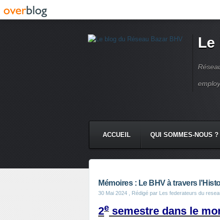
Le
Réseau
employ
ACCUEIL
QUI SOMMES-NOUS ?
Mémoires : Le BHV à travers l'Histoi
30 Mai 2024
, Rédigé par Les federateurs du rese
e
2
semestre dans le mo