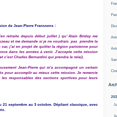
Fra
Pass
sion de Jean-Pierre Franssens :
Div
en retraite depuis début juillet ) qu’ Alain Briday me
Ani
ouzeau et me demande si je ne voudrais pas prendre la
car, j’ai en projet de quitter la région parisienne pour
Ast
ence dans les années à venir. J’accepte cette mission
et c’est Charles Bernardini qui prendra le relai).
San
ureusement Jean-Pierre qui m’a accompagné un certain
Cin
és pour accomplir au mieux cette mission. Je remercie
t les responsables des sections sportives pour leurs
Arch
20
u 21 septembre au 3 octobre. Dépliant classique, avec
Ju
ix.
Ju