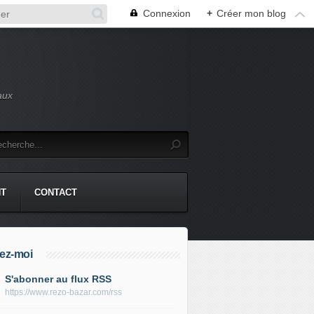
Connexion
+
Créer mon blog
aux
NT
CONTACT
ez-moi
S'abonner au flux RSS
https://www.rezo-bazar.com/rss