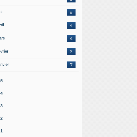
ai
8
ril
4
ars
4
vrier
6
nvier
7
25
24
23
22
21