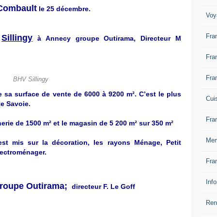
Combault
le 25 décembre.
Voy
Fra
é
Sillingy
à Annecy groupe Outirama, Directeur M
Fra
Fra
BHV Sillingy
sa surface de vente de 6000 à 9200 m². C’est le plus
Cui
e Savoie.
Fra
nerie de 1500 m² et le magasin de 5 200 m² sur 350 m²
Mem
 est mis sur la décoration, les rayons Ménage, Petit
lectroménager.
Fra
Inf
roupe Outirama;
directeur F. Le Goff
Ren