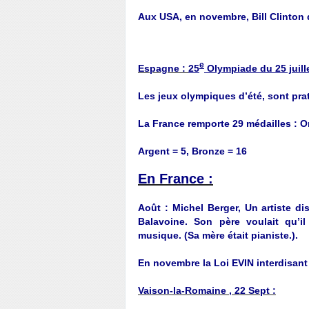
Aux USA, en novembre, Bill Clinton d
e
Espagne :
25
Olympiade du 25 juill
Les jeux olympiques d’été, sont pra
La France remporte 29 médailles : Or 
Argent = 5, Bronze = 16
En France :
Août : Michel Berger, Un artiste dis
Balavoine. Son père voulait qu’il
musique. (Sa mère était pianiste.).
En novembre la Loi EVIN interdisant l
Vaison-la-Romaine , 22 Sept :