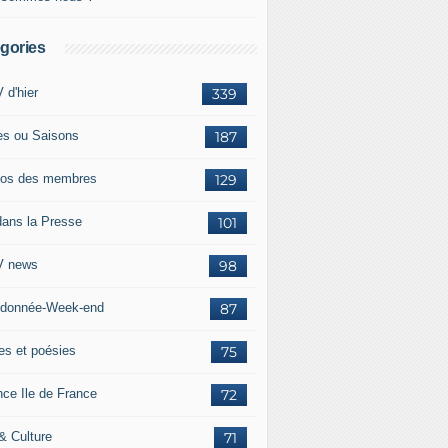
gories
 d'hier
339
es ou Saisons
187
os des membres
129
dans la Presse
101
 news
98
donnée-Week-end
87
res et poésies
75
nce Ile de France
72
 & Culture
71