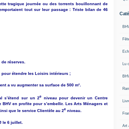
te tragique journée ou des torrents bouillonnant de
 emportaient tout sur leur passage : Triste bilan de 46
Caté
BHV
Fêt
Ech
 de réserves.
Lu 
pour étendre les Loisirs intérieurs ;
BHV
nt a vu augmenter sa surface de 500 m².
Ran
e
al s’étend sur un 2
niveau pour devenir un Centre
Liv
e BHV en profite pour s’embellir.
Les Arts Ménagers et
e
insi que le service Clientèle au 2
niveau.
Fra
e
le 6 juillet.
Art