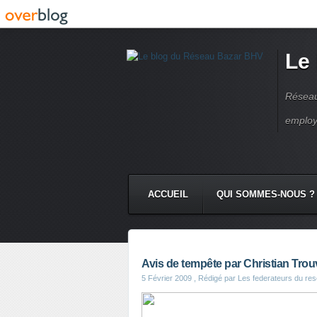
Le
Réseau
employ
ACCUEIL
QUI SOMMES-NOUS ?
Avis de tempête par Christian Tro
5 Février 2009
, Rédigé par Les federateurs du re