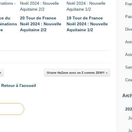
Fra
Pass
ce du
20 Tour de France
19 Tour de France
minations
Noël 2024 : Nouvelle
Noël 2024 : Nouvelle
Div
ée
Aquitaine 2/2
Aquitaine 1/2
Ani
Ast
San
r
Oriane HaZane avec un Z comme ZEN!!!
Cin
Retour à l'accueil
Arch
20
Ju
Ju