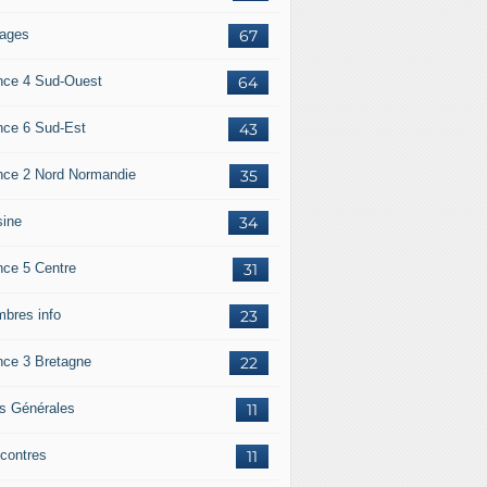
ages
67
nce 4 Sud-Ouest
64
nce 6 Sud-Est
43
nce 2 Nord Normandie
35
sine
34
nce 5 Centre
31
bres info
23
nce 3 Bretagne
22
os Générales
11
contres
11