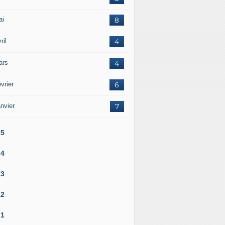
ai
8
ril
4
ars
4
vrier
6
nvier
7
25
24
23
22
21