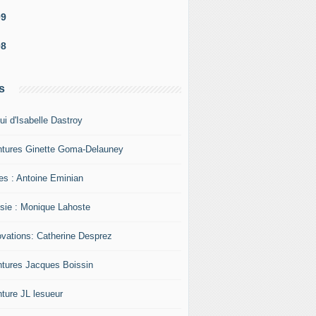
09
08
s
ui d'Isabelle Dastroy
ntures Ginette Goma-Delauney
res : Antoine Eminian
sie : Monique Lahoste
ovations: Catherine Desprez
ntures Jacques Boissin
nture JL lesueur