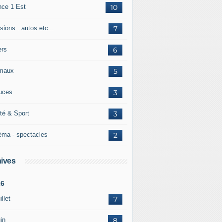
nce 1 Est
10
ions : autos etc...
7
ers
6
maux
5
uces
3
té & Sport
3
éma - spectacles
2
ives
26
illet
7
in
8