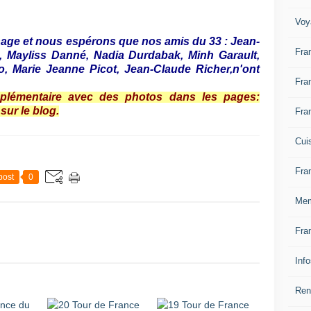
Voy
nage et nous espérons que nos amis du 33 : Jean-
Fra
, Mayliss Danné, Nadia Durdabak, Minh Garault,
, Marie Jeanne Picot, Jean-Claude Richer,n'ont
Fra
plémentaire avec des photos dans les pages:
ur le blog.
Fra
Cui
Fra
post
0
Mem
Fra
Inf
Ren