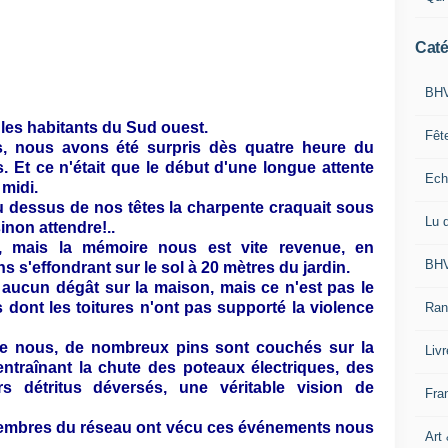
Caté
BHV
 les habitants du Sud ouest.
Fêt
, nous avons été surpris dès quatre heure du
s.
Et ce n'était que le début d'une longue attente
Ech
midi.
 Au dessus de nos têtes la charpente craquait sous
Lu 
sinon attendre!..
, mais la mémoire nous est vite revenue, en
BHV
 s'effondrant sur le sol à 20 mètres du jardin.
a aucun dégât sur la maison, mais ce n'est pas le
 dont les toitures n'ont pas supporté la violence
Ran
de nous, de nombreux pins sont couchés sur la
Liv
entraînant la chute des poteaux électriques, des
s détritus déversés, une véritable vision de
Fra
 membres du réseau ont vécu ces événements nous
Art