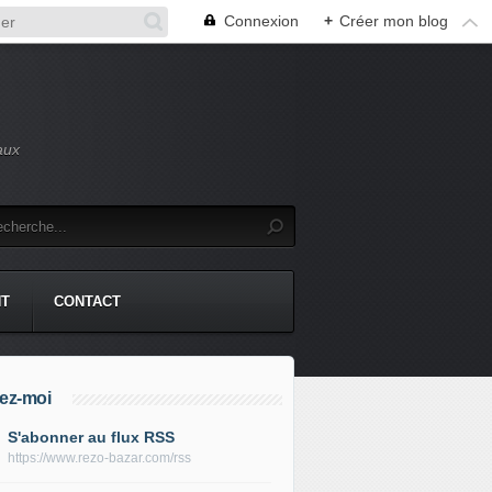
Connexion
+
Créer mon blog
aux
NT
CONTACT
ez-moi
S'abonner au flux RSS
https://www.rezo-bazar.com/rss