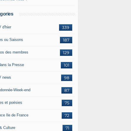
gories
 d'hier
339
es ou Saisons
187
os des membres
129
dans la Presse
101
 news
98
donnée-Week-end
87
res et poésies
75
nce Ile de France
72
 & Culture
71