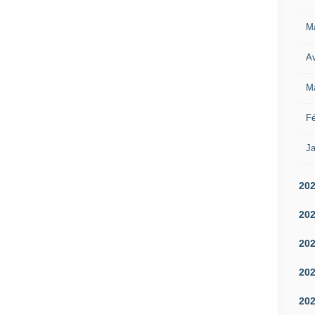
M
Av
M
Fé
Ja
20
20
20
20
20