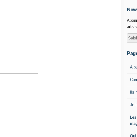
News
Abonn
articl
Pag
Alb
Com
Ils 
Je 
Les
mag
Qui