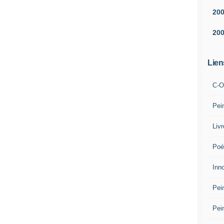
20
20
Lien
C-O
Pei
Liv
Poé
Inn
Pei
Pei