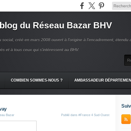
 blog du Réseau Bazar BHV
 social, créé en mars 2008 ouvert à l'origine à l'encadrement, étendu 
és et à tous ceux qui s'intéressent au BHV.
COMBIEN SOMMES-NOUS ?
AMBASSADEUR DÉPARTEME
Suiv
uvay
seau Bazar
Publié dans
#France 4 Sud-Ouest