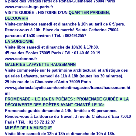
6 place des Vosges Hôtel de Rohan-Guéménée 75004 Paris
www.musee-hugo.paris.fr
VISITE GUIDÉE : HISTOIRE D’UN
QUARTIER PARISIEN,
DÉCOUVRIR
Visite-conférence samedi et dimanche à 10h au tarif de 6 €/pers.
Rendez-vous à 10h, Place du marché Sainte Catherine 75004,
parcours d’1h30 environ / Tél. : 0624912557
LA SORBONNE
Visite
libre samedi et dimanche de 10h30 à 17h30.
45 rue des Ecoles 75005 Paris / Tél.: 01 40 46 20 19
www.sorbonne.fr
GALERIES LAFAYETTE HAUSSMANN
Visite commentée sur le patrimoine architectural et artistique des
galeries Lafayette, samedi de 11h à 18h (toutes les 30 minutes).
29 bis rue de la Chaussée d’Antin 75009 Paris
www.galerieslafayette.com/content/magasins/france/haussmann.ht
ml
PROMENADE « LE 10e EN POÈMES : PROMENADE GUIDÉE A LA
DÉCOUVERTE DES POÈTES AYANT CHANTÉ LE 10e
Promenade guidée dimanche à 14h, limitée à 40 personnes.
Rendez-vous à La Bourse du Travail, 3 rue du Château d’Eau 75010
Paris / Tél. : 01 53 72 12 97
MUSÉE DE LA MUSIQUE
Visite libre samedi de 12h à 18h et dimanche de 10h à 18h.