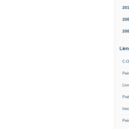
20
20
20
Lien
C-O
Pei
Liv
Poé
Inn
Pei