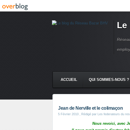
Le
Réseau
employ
ACCUEIL
QUI SOMMES-NOUS ?
Jean de Nerville et le colimaçon
5 Février 2010
, Rédigé par Les federateurs du re
Nous revoici, avec Je