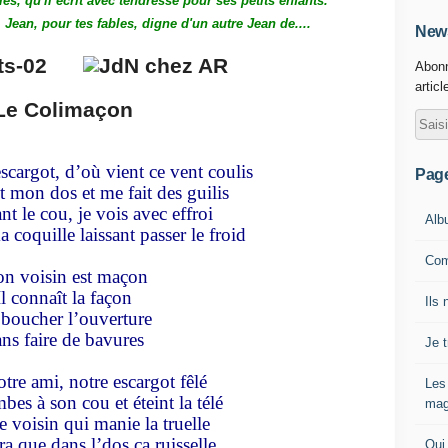
les, qu'il écrit avec tendresse pour ses petits enfants.
Jean, pour tes fables, digne d'un autre Jean de....
News
Abonn
articl
Le Colimaçon
scargot, d’où vient ce vent coulis
Pag
t mon dos et me fait des guilis
nt le cou, je vois avec effroi
Alb
coquille laissant passer le froid
Com
n voisin est maçon
Il connaît la façon
Ils 
boucher l’ouverture
ns faire de bavures
Je 
otre ami, notre escargot fêlé
Les
bes à son cou et éteint la télé
mag
le voisin qui manie la truelle
ra que dans l’dos ça ruisselle
Qui