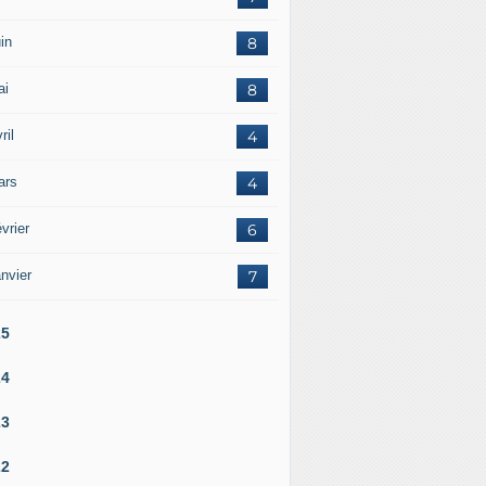
in
8
ai
8
ril
4
ars
4
vrier
6
nvier
7
25
24
23
22