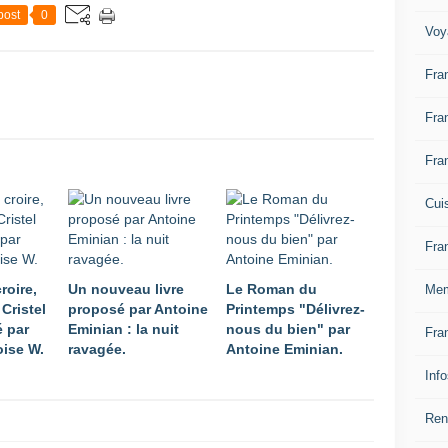
post
0
Voy
Fra
Fra
Fra
Cui
Fra
roire,
Un nouveau livre
Le Roman du
Mem
 Cristel
proposé par Antoine
Printemps "Délivrez-
é par
Eminian : la nuit
nous du bien" par
Fra
oise W.
ravagée.
Antoine Eminian.
Inf
Ren