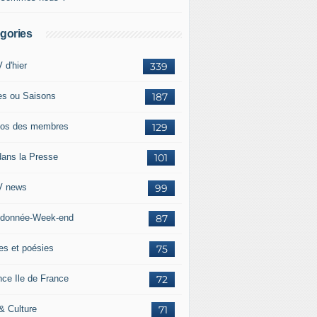
gories
 d'hier
339
es ou Saisons
187
os des membres
129
dans la Presse
101
 news
99
donnée-Week-end
87
res et poésies
75
nce Ile de France
72
 & Culture
71