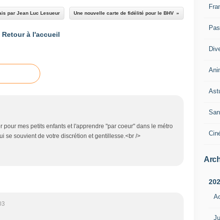
Fra
lais par Jean Luc Lesueur
Une nouvelle carte de fidélité pour le BHV
Pass
Retour à l'accueil
Div
Ani
Ast
San
r pour mes petits enfants et l'apprendre "par coeur" dans le métro
Cin
i se souvient de votre discrétion et gentillesse.<br />
Arch
20
A
03
Ju