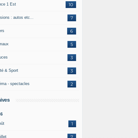
nce 1 Est
10
ions : autos etc...
7
ers
6
maux
5
uces
3
té & Sport
3
éma - spectacles
2
ives
26
oût
1
illet
7