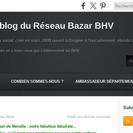
 blog du Réseau Bazar BHV
 social, créé en mars 2008 ouvert à l'origine à l'encadrement, étendu 
és et à tous ceux qui s'intéressent au BHV.
COMBIEN SOMMES-NOUS ?
AMBASSADEUR DÉPARTEME
Suiv
seau Bazar
Publié dans
#Livres et poésies
an de Nerville : notre fabuleux fabuliste...