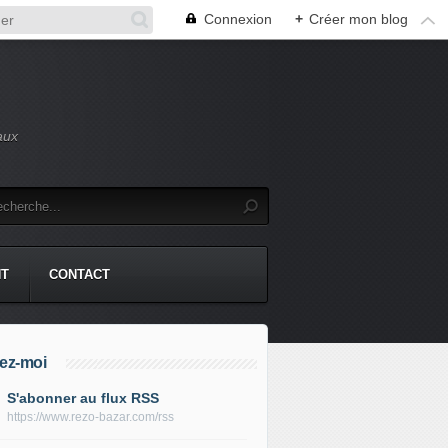
Connexion
+
Créer mon blog
aux
NT
CONTACT
ez-moi
S'abonner au flux RSS
https://www.rezo-bazar.com/rss