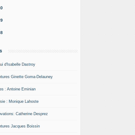
10
09
08
s
ui d'Isabelle Dastroy
ntures Ginette Goma-Delauney
res : Antoine Eminian
sie : Monique Lahoste
ovations: Catherine Desprez
ntures Jacques Boissin