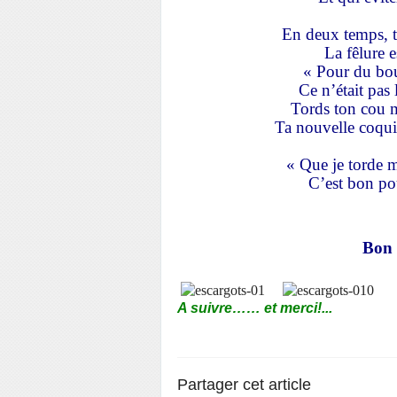
En deux temps, tr
La fêlure e
« Pour du bou
Ce n’était pas 
Tords ton cou m
Ta nouvelle coqui
« Que je torde 
C’est bon pou
Bon
A suivre…… et merci!...
Partager cet article