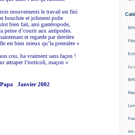
ois mouvements le travail est fini
Caté
st bouchée et joliment polie
lot bien fait, ami gastéropode,
BHV
la peine d’courir aux antipodes.
aintenant et regarde par derrière
Fêt
lle est bien mieux qu’la première »
Ech
mon cou, ha vraiment sans façon !
r attraper l’torticoli, maçon »
Lu 
BHV
 Papa
Janvier 2002
Ran
Liv
Fra
Art