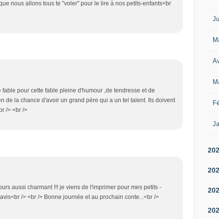
e nous allons tous te "voler" pour le lire à nos petits-enfants<br
Ju
M
Av
M
e fable pour cette fable pleine d'humour ,de tendresse et de
en de la chance d'avoir un grand père qui a un tel talent. Ils doivent
Fé
r /> <br />
Ja
20
20
ours aussi charmant !!! je viens de l'imprimer pour mes petits -
20
 ravis<br /> <br /> Bonne journée et au prochain conte...<br />
20