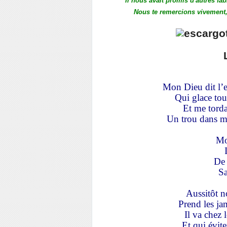
Il nous avait promis d'autres fab
Nous te remercions vivement, 
Mon Dieu dit l’e
Qui glace tou
Et me torda
Un trou dans ma 
Mo
De 
Sa
Aussitôt n
Prend les jam
Il va chez 
Et qui évite