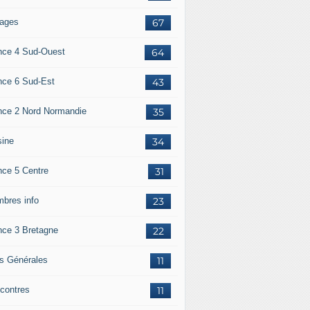
ages
67
nce 4 Sud-Ouest
64
nce 6 Sud-Est
43
nce 2 Nord Normandie
35
sine
34
nce 5 Centre
31
bres info
23
nce 3 Bretagne
22
os Générales
11
contres
11