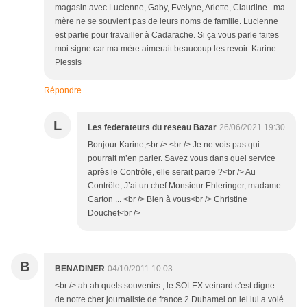
magasin avec Lucienne, Gaby, Evelyne, Arlette, Claudine.. ma
mère ne se souvient pas de leurs noms de famille. Lucienne
est partie pour travailler à Cadarache. Si ça vous parle faites
moi signe car ma mère aimerait beaucoup les revoir. Karine
Plessis
Répondre
L
Les federateurs du reseau Bazar
26/06/2021 19:30
Bonjour Karine,<br /> <br /> Je ne vois pas qui
pourrait m’en parler. Savez vous dans quel service
après le Contrôle, elle serait partie ?<br /> Au
Contrôle, J’ai un chef Monsieur Ehleringer, madame
Carton ... <br /> Bien à vous<br /> Christine
Douchet<br />
B
BENADINER
04/10/2011 10:03
<br /> ah ah quels souvenirs , le SOLEX veinard c'est digne
de notre cher journaliste de france 2 Duhamel on lel lui a volé