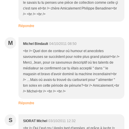
le savais tu tu penses une pièce de collection comme celle çi
c'est rare et<br /> chère Amicalement Philippe Benadiner<br
/> <br /> <br />
Répondre
M
Michel Bindault
04/10/2011 08:50
<br /> Quel don de conteur où humour et anecdotes
savoureuses se succèdent pour notre plus grand plaisir!<br />
Merci, Jean, pour ce savoureux descriptif où tes talents de
médiateur se confirment car tu étais accepté " dans " le
magasin et bravo d'avoir dominé la machine incendiaire!<br
/> ....Mais où avais-tu trouvé du carburant pour " alimenter "
ton solex en cette période de pénurie?<br /> Amicalement,<br
/> Michel<br /> <br /> <br />
Répondre
S
SIORAT Michel
03/10/2011 12:32
<br /> Qui l’eut cru ! Après tant d'années, et grâce à la<br />