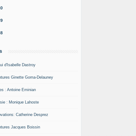
10
09
08
s
ui d'Isabelle Dastroy
ntures Ginette Goma-Delauney
res : Antoine Eminian
sie : Monique Lahoste
ovations: Catherine Desprez
ntures Jacques Boissin