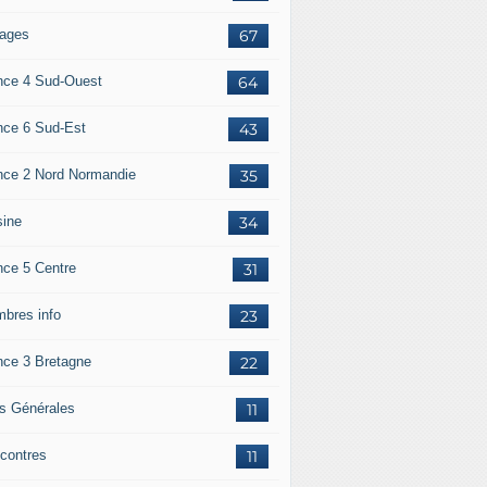
ages
67
nce 4 Sud-Ouest
64
nce 6 Sud-Est
43
nce 2 Nord Normandie
35
sine
34
nce 5 Centre
31
bres info
23
nce 3 Bretagne
22
os Générales
11
contres
11