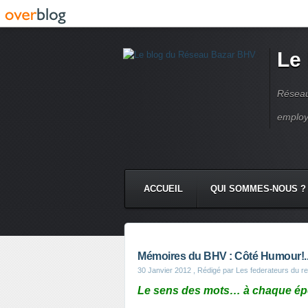
Le
Réseau
employ
ACCUEIL
QUI SOMMES-NOUS ?
Mémoires du BHV : Côté Humour!..
30 Janvier 2012
, Rédigé par Les federateurs du r
Le sens des mots… à chaque ép