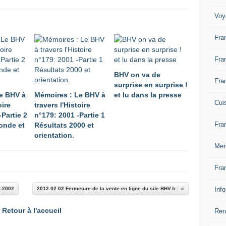
Voy
Fra
Fra
BHV on va de
Fra
surprise en surprise !
e BHV à
Mémoires : Le BHV à
et lu dans la presse
Cui
oire
travers l'Histoire
-Partie 2
n°179: 2001 -Partie 1
Fra
onde et
Résultats 2000 et
orientation.
Mem
Fra
Inf
1-2002
2012 02 02 Fermeture de la vente en ligne du site BHV.fr :
Retour à l'accueil
Ren