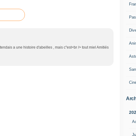
Fra
Pass
Div
Ani
endais a une histoire d'abeilles , mais c"est<br /> tout miel Amitiés
Ast
San
Cin
Arch
20
A
Ju