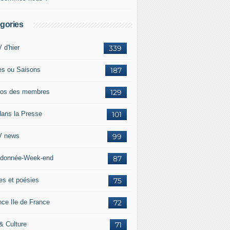
gories
 d'hier
339
es ou Saisons
187
os des membres
129
dans la Presse
101
 news
99
donnée-Week-end
87
res et poésies
75
nce Ile de France
72
 & Culture
71