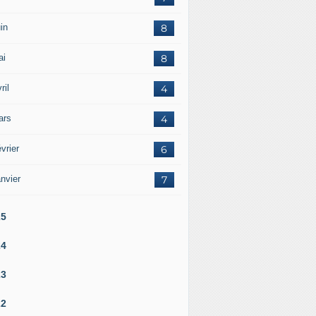
in
8
ai
8
ril
4
ars
4
vrier
6
nvier
7
25
24
23
22