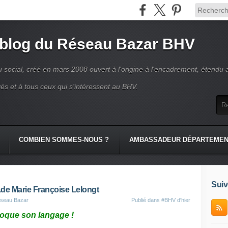
 blog du Réseau Bazar BHV
 social, créé en mars 2008 ouvert à l'origine à l'encadrement, étendu 
és et à tous ceux qui s'intéressent au BHV.
COMBIEN SOMMES-NOUS ?
AMBASSADEUR DÉPARTEME
Suiv
de Marie Françoise Lelongt
eseau Bazar
Publié dans
#BHV d'hier
oque son langage !