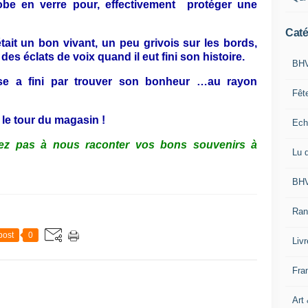
obe en verre pour, effectivement protéger une
Caté
tait un bon vivant, un peu grivois sur les bords,
es éclats de voix quand il eut fini son histoire.
BHV
use a fini par trouver son bonheur …au rayon
Fêt
fit le tour du magasin !
Ech
itez pas à nous raconter vos bons souvenirs à
Lu 
BHV
Ran
post
0
Liv
Fra
Art