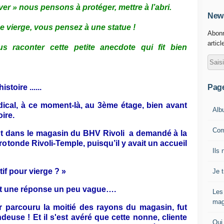
r » nous pensons à protéger, mettre à l’abri.
News
ne vierge, vous pensez à une statue !
Abonn
articl
s raconter cette petite anecdote qui fit bien
Pag
stoire ......
ical, à ce moment-là, au 3ème étage, bien avant
Alb
ire.
Com
ant dans le magasin du BHV Rivoli a demandé à la
rotonde Rivoli-Temple, puisqu’il y avait un accueil
Ils 
if pour vierge ? »
Je 
fit une réponse un peu vague….
Les
mag
r parcouru la moitié des rayons du magasin, fut
euse ! Et il s'est avéré que cette nonne, cliente
Qui