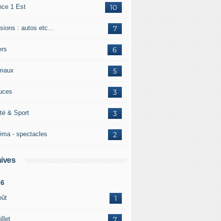
nce 1 Est
10
ions : autos etc...
7
ers
6
maux
5
uces
3
té & Sport
3
éma - spectacles
2
ives
26
oût
1
illet
7