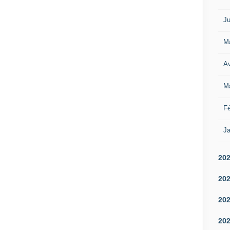
Ju
M
Av
M
Fé
Ja
20
20
20
20