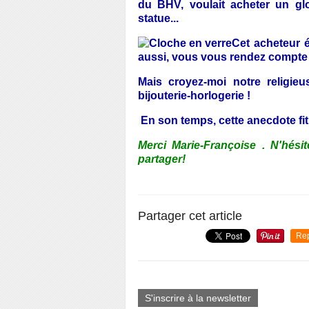
du BHV, voulait acheter un gl
statue...
Cet acheteur é
aussi, vous vous
rendez compte d
Mais croyez-moi notre religie
bijouterie-horlogerie !
En son temps, cette anecdote 
Merci Marie-Françoise . N'hés
partager!
Partager cet article
Re
S'inscrire à la newsletter