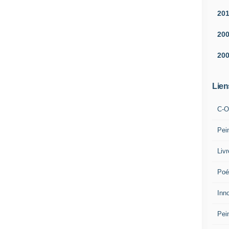
20
20
20
Lien
C-O
Pei
Liv
Poé
Inn
Pei