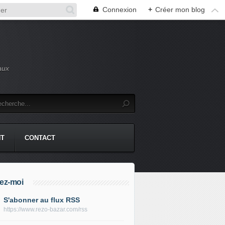
Connexion
+
Créer mon blog
aux
NT
CONTACT
ez-moi
S'abonner au flux RSS
https://www.rezo-bazar.com/rss