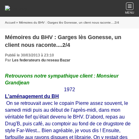
MENU
Accueil
» Mémoires du BHV : Garges lès Gonesse, un client nous raconte....2/4
Mémoires du BHV : Garges lès Gonesse, un
client nous raconte....2/4
Publié le 30/03/2013 à 23:10
Par
Les federateurs du reseau Bazar
Retrouvons notre sympathique client : Monsieur
Grandjean
1972
L'aménagement du BH
On se retrouvait avec le copain Pierre assez souvent, le
samedi midi puis au début de l'après-midi, dans mon
véritable fief qu'était devenu le BHV. D'abord, repas au
Drug'B, puis café, au comptoir au fond de ce drugstore de
style Far-West... Bien agréable, je vous dis ! Ensuite,
farfouille aux rayons disques et librairie. On y restait des