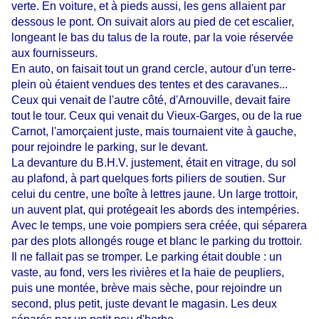
verte. En voiture, et à pieds aussi, les gens allaient par
dessous le pont. On suivait alors au pied de cet escalier,
longeant le bas du talus de la route, par la voie réservée
aux fournisseurs.
En auto, on faisait tout un grand cercle, autour d'un terre-
plein où étaient vendues des tentes et des caravanes...
Ceux qui venait de l'autre côté, d'Arnouville, devait faire
tout le tour. Ceux qui venait du Vieux-Garges, ou de la rue
Carnot, l'amorçaient juste, mais tournaient vite à gauche,
pour rejoindre le parking, sur le devant.
La devanture du B.H.V. justement, était en vitrage, du sol
au plafond, à part quelques forts piliers de soutien. Sur
celui du centre, une boîte à lettres jaune. Un large trottoir,
un auvent plat, qui protégeait les abords des intempéries.
Avec le temps, une voie pompiers sera créée, qui séparera
par des plots allongés rouge et blanc le parking du trottoir.
Il ne fallait pas se tromper. Le parking était double : un
vaste, au fond, vers les rivières et la haie de peupliers,
puis une montée, brève mais sèche, pour rejoindre un
second, plus petit, juste devant le magasin. Les deux