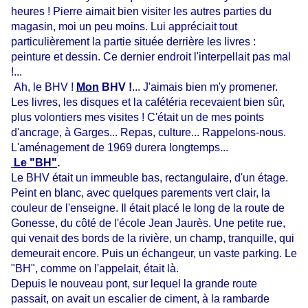
heures ! Pierre aimait bien visiter les autres parties du
magasin, moi un peu moins. Lui appréciait tout
particulièrement la partie située derrière les livres :
peinture et dessin. Ce dernier endroit l'interpellait pas mal
!...
Ah, le BHV !
Mon
BHV !
... J'aimais bien m'y promener.
Les livres, les disques et la cafétéria recevaient bien sûr,
plus volontiers mes visites ! C'était un de mes points
d'ancrage, à Garges... Repas, culture... Rappelons-nous.
L'aménagement de 1969 durera longtemps...
Le "BH"
.
Le BHV était un immeuble bas, rectangulaire, d'un étage.
Peint en blanc, avec quelques parements vert clair, la
couleur de l'enseigne. Il était placé le long de la route de
Gonesse, du côté de l'école Jean Jaurès. Une petite rue,
qui venait des bords de la rivière, un champ, tranquille, qui
demeurait encore. Puis un échangeur, un vaste parking. Le
"BH", comme on l'appelait, était là.
Depuis le nouveau pont, sur lequel la grande route
passait, on avait un escalier de ciment, à la rambarde