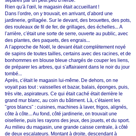
séparés par un petit peu d'herbe.
Rien qu'à l'œil, le magasin était accueillant !
Dans l'ordre, on y trouvait, en arrivant, d'abord une
jardinerie, grillagée. Sur le devant, des brouettes, des pots,
des rouleaux de fil de fer, de grillages, des échelles... A
l'arrière, c'était une sorte de serre, ouverte au public, avec
des plantes, des paquets, des engrais...
A l'approche de Noël, le devant était complètement noyé
de sapins de toutes tailles, certains avec des racines, et de
bonhommes en blouse bleue chargés de couper les liens,
de préparer les arbres, qui s'affairaient dans le noir du jour
tombé...
Après, c'était le magasin lui-même. De dehors, on ne
voyait pas tout : vaisselles et bazar, balais, éponges, puis,
très vite, aspirateurs. Ce qui était caché était derrière le
grand mur blanc, au coin du bâtiment. Là, c'étaient les
"gros blancs" : cuisines, machines à laver, frigos, alignés,
côte à côte... Au fond, côté jardinerie, on trouvait une
oisellerie, puis les rayons des jeux, des jouets, et du sport.
Au milieu du magasin, une grande caisse centrale, à côté
de deux escalateurs. Montant à droite, descendant à