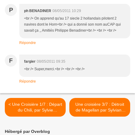
P
ph BENADINER
08/05/2011 10:29
<br /> On apprend qu'au 17 siecle 2 hollandais pilotent 2
navires dont le Horn<br /> qui a donné son nom auCAP qui
savait ça ,, Amitiés Philippe Benadiner<br /> <br /> <br />
Répondre
F
fargier
08/05/2011 09:35
<br /> Super,merci.<br /> <br /> <br />
Répondre
< Une Croisière 1/7 : Départ
Une croisière 3/7 : Détroit
du Chili, par Sylvie
de Magellan par Sylviane
Costenberg
Costenberg >
Hébergé par Overblog