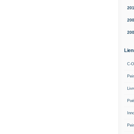
20
20
20
Lien
C-O
Pei
Liv
Poé
Inn
Pei