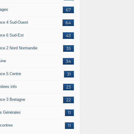
ages
67
nce 4 Sud-Ouest
64
nce 6 Sud-Est
43
nce 2 Nord Normandie
35
sine
34
nce 5 Centre
31
bres info
23
nce 3 Bretagne
22
os Générales
11
contres
11