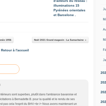
d'ailleurs du réseau :
illuminations 15
Ju
Pyrénées orientales
et Barcelone .
M
Av
M
année 1956
Noël 2021 Grand magasin : La Samaritaine
Fé
Retour à l'accueil
Ja
20
20
8
20
ntérieurs sont superbes, plutôt dans l'ambiance bavaroise et
icitations à Bernadette B. pour la qualité et le rendu de ses
20
est pas cela l'esprit du BHV.<br /> Nous avons maintenant un