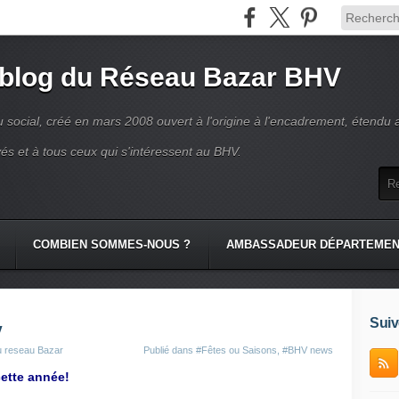
 blog du Réseau Bazar BHV
 social, créé en mars 2008 ouvert à l'origine à l'encadrement, étendu 
és et à tous ceux qui s'intéressent au BHV.
COMBIEN SOMMES-NOUS ?
AMBASSADEUR DÉPARTEME
Suiv
V
u reseau Bazar
Publié dans
#Fêtes ou Saisons
,
#BHV news
cette année!