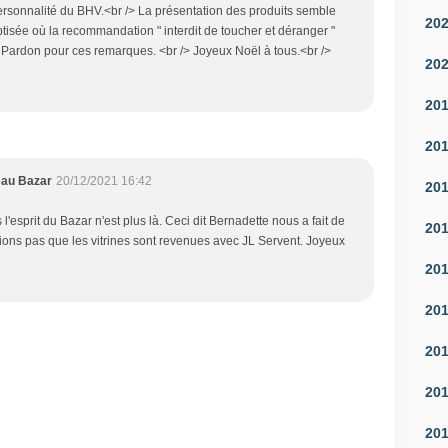
rsonnalité du BHV.<br /> La présentation des produits semble
20
ptisée où la recommandation " interdit de toucher et déranger "
 Pardon pour ces remarques. <br /> Joyeux Noël à tous.<br />
20
20
20
eau Bazar
20/12/2021 16:42
20
l'esprit du Bazar n'est plus là. Ceci dit Bernadette nous a fait de
20
lions pas que les vitrines sont revenues avec JL Servent. Joyeux
20
20
20
20
20