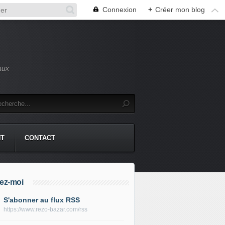
Connexion
+
Créer mon blog
aux
NT
CONTACT
ez-moi
S'abonner au flux RSS
https://www.rezo-bazar.com/rss