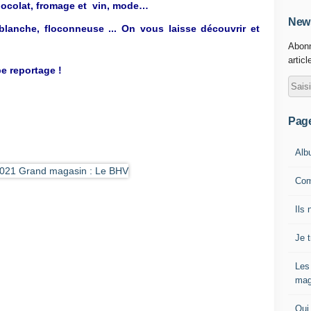
hocolat, fromage et vin, mode…
News
 blanche, floconneuse ... On vous laisse découvrir et
Abonn
articl
e reportage !
Pag
Alb
Com
Ils 
Je 
Les
mag
Qui