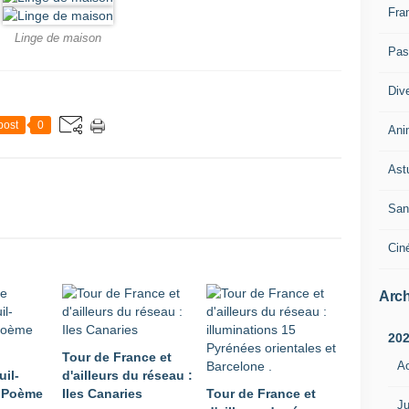
Fra
Linge de maison
Pass
Div
post
0
Ani
Ast
San
Cin
Arch
20
Tour de France et
A
uil-
d'ailleurs du réseau :
n Poème
Iles Canaries
Tour de France et
Ju