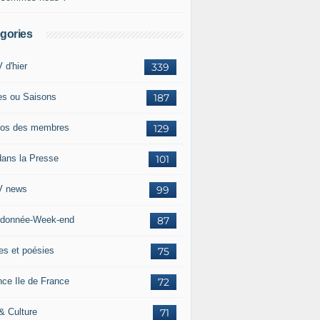
gories
 d'hier
339
es ou Saisons
187
os des membres
129
dans la Presse
101
 news
99
donnée-Week-end
87
res et poésies
75
nce Ile de France
72
 & Culture
71