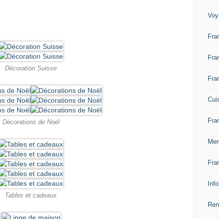
Voy
Fra
Fra
Décoration Suisse
Fra
Cui
Fra
Décorations de Noël
Mem
Fra
Inf
Tables et cadeaux
Ren