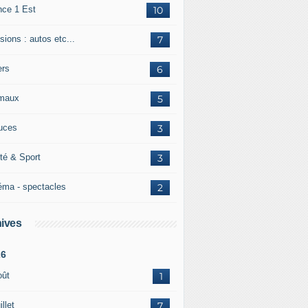
nce 1 Est
10
ions : autos etc...
7
ers
6
maux
5
uces
3
té & Sport
3
éma - spectacles
2
ives
26
oût
1
illet
7