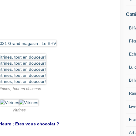
Caté
BHV
Fêt
Ech
Lu 
BHV
itrines, tout en douceur!
Ran
Liv
Vitrines
Fra
rieure ; Etes vous chocolat ?
Art