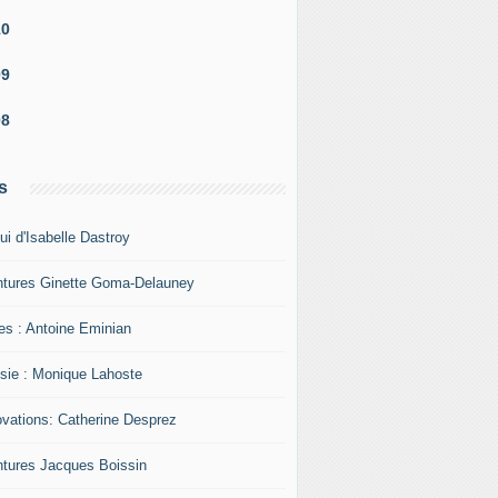
10
09
08
s
ui d'Isabelle Dastroy
ntures Ginette Goma-Delauney
res : Antoine Eminian
sie : Monique Lahoste
ovations: Catherine Desprez
ntures Jacques Boissin