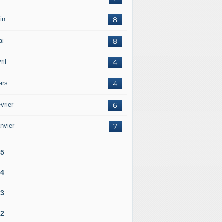
in
8
ai
8
ril
4
ars
4
vrier
6
nvier
7
25
24
23
22