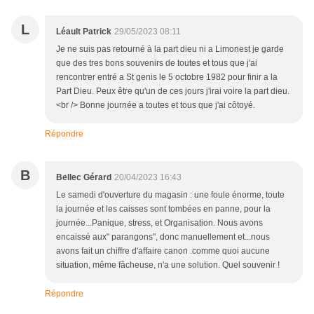
L
Léault Patrick
29/05/2023 08:11
Je ne suis pas retourné à la part dieu ni a Limonest je garde
que des tres bons souvenirs de toutes et tous que j'ai
rencontrer entré a St genis le 5 octobre 1982 pour finir a la
Part Dieu. Peux être qu'un de ces jours j'irai voire la part dieu.
<br /> Bonne journée a toutes et tous que j'ai côtoyé.
Répondre
B
Bellec Gérard
20/04/2023 16:43
Le samedi d'ouverture du magasin : une foule énorme, toute
la journée et les caisses sont tombées en panne, pour la
journée...Panique, stress, et Organisation. Nous avons
encaissé aux" parangons", donc manuellement et...nous
avons fait un chiffre d'affaire canon .comme quoi aucune
situation, même fâcheuse, n'a une solution. Quel souvenir !
Répondre