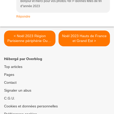
Bonjour et merci pour vos photos.<br /> Bonnes fêtes de fin
d"année 2023
Répondre
< Noël 2023 Région
Noël 2023 Hauts de France
Parisienne périphérie Ouest
et Grand Est >
: Puteaux+additif Créteil
Hébergé par Overblog
Top articles
Pages
Contact
Signaler un abus
C.G.U.
Cookies et données personnelles