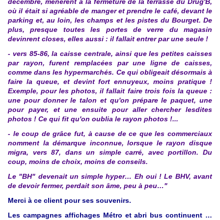
décembre, menèrent à la fermeture de la terrasse du Drug'B,
où il était si agréable de manger et prendre le café, devant le
parking et, au loin, les champs et les pistes du Bourget. De
plus, presque toutes les portes de verre du magasin
devinrent closes, elles aussi : il fallait entrer par une seule !
- vers 85-86, la caisse centrale, ainsi que les petites caisses
par rayon, furent remplacées par une ligne de caisses,
comme dans les hypermarchés. Ce qui obligeait désormais à
faire la queue, et devint fort ennuyeux, moins pratique !
Exemple, pour les photos, il fallait faire trois fois la queue :
une pour donner le talon et qu'on prépare le paquet, une
pour payer, et une ensuite pour aller chercher lesdites
photos ! Ce qui fit qu'on oublia le rayon photos !...
- le coup de grâce fut, à cause de ce que les commerciaux
nomment la démarque inconnue, lorsque le rayon disque
migra, vers 87, dans un simple carré, avec portillon. Du
coup, moins de choix, moins de conseils.
Le "BH" devenait un simple hyper… Eh oui ! Le BHV, avant
de devoir fermer, perdait son âme, peu à peu…"
Merci à ce client pour ses souvenirs.
Les campagnes affichages Métro et abri bus continuent …