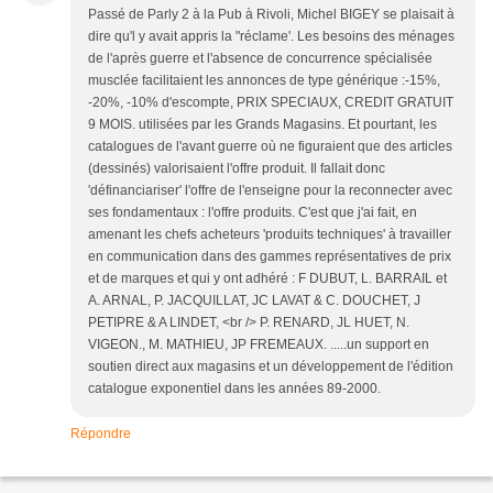
Passé de Parly 2 à la Pub à Rivoli, Michel BIGEY se plaisait à
dire qu'l y avait appris la "réclame'. Les besoins des ménages
de l'après guerre et l'absence de concurrence spécialisée
musclée facilitaient les annonces de type générique :-15%,
-20%, -10% d'escompte, PRIX SPECIAUX, CREDIT GRATUIT
9 MOIS. utilisées par les Grands Magasins. Et pourtant, les
catalogues de l'avant guerre où ne figuraient que des articles
(dessinés) valorisaient l'offre produit. Il fallait donc
'définanciariser' l'offre de l'enseigne pour la reconnecter avec
ses fondamentaux : l'offre produits. C'est que j'ai fait, en
amenant les chefs acheteurs 'produits techniques' à travailler
en communication dans des gammes représentatives de prix
et de marques et qui y ont adhéré : F DUBUT, L. BARRAIL et
A. ARNAL, P. JACQUILLAT, JC LAVAT & C. DOUCHET, J
PETIPRE & A LINDET, <br /> P. RENARD, JL HUET, N.
VIGEON., M. MATHIEU, JP FREMEAUX. .....un support en
soutien direct aux magasins et un développement de l'édition
catalogue exponentiel dans les années 89-2000.
Répondre