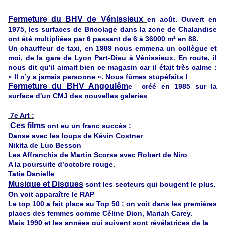
Fermeture du BHV de Vénissieux
en août. Ouvert en
1975, les surfaces de Bricolage dans la zone de Chalandise
ont été multipliées par 6 passant de 6 à 36000 m² en 88.
Un chauffeur de taxi, en 1989 nous emmena un collègue et
moi, de la gare de Lyon Part-Dieu à Vénissieux. En route, il
nous dit qu’il aimait bien ce magasin car il était très calme :
« Il n’y a jamais personne ». Nous fûmes stupéfaits !
Fermeture du BHV Angoulêm
e créé en 1985 sur la
surface d'un CMJ des nouvelles galeries
7e Art :
Ces films
ont eu un franc succès :
Danse avec les loups de Kévin Costner
Nikita de Luc Besson
Les Affranchis de Martin Scorse avec Robert de Niro
A la poursuite d’octobre rouge.
Tatie Danielle
Musique et Disques
sont les secteurs qui bougent le plus.
On voit apparaître le RAP
Le top 100 a fait place au Top 50 ; on voit dans les premières
places des femmes comme Céline Dion, Mariah Carey.
Mais 1990 et les années qui suivent sont révélatrices de la