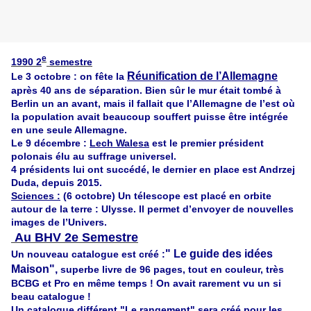
e
1990 2
semestre
Réunification de l’Allemagne
Le 3 octobre : on fête la
après 40 ans de séparation. Bien sûr le mur était tombé à
Berlin un an avant, mais il fallait que l’Allemagne de l’est où
la population avait beaucoup souffert puisse être intégrée
en une seule Allemagne.
Le 9 décembre :
Lech Walesa
est le premier président
polonais élu au suffrage universel.
4 présidents lui ont succédé, le dernier en place est Andrzej
Duda, depuis 2015.
Sciences :
(6 octobre) Un télescope est placé en orbite
autour de la terre : Ulysse. Il permet d’envoyer de nouvelles
images de l’Univers.
Au BHV 2e Semestre
" Le guide des idées
Un nouveau catalogue est créé :
Maison",
superbe livre de 96 pages, tout en couleur, très
BCBG et Pro en même temps ! On avait rarement vu un si
beau catalogue !
Un catalogue différent "Le rangement" sera créé pour les