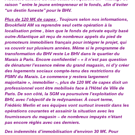
raison ’’ entre le jeune entrepreneur et le fonds, afin d’éviter
‘‘un destin funeste’’ pour le BHV.
Plus de 120 M€ de capex
. Toujours selon nos informations,
Brookfield AM va reprendre seul cette opération à la
localisation prime , bien que le fonds de private equity basé
outre-Atlantique ait reçu de nombreux appels du pied de
promoteurs immobiliers français pour intégrer le projet, qui
va couvrir sur plusieurs années. Même si le programme de
transformation du BHV reste Le BHV dans le quartier du
Marais à Paris. Encore confidentiel – « il n’est pas question
de dénaturer l’essence même du grand magasin, ni d’y créer
des logements sociaux compte-tenu des restrictions du
PSMV du Marais. Le commerce y restera largement
majoritaire », immobilier –, plus de 120 M€ de capex dixit un
professionnel vont être mobilisés face à l'Hôtel de Ville de
Paris. De son côté, la SGM va poursuivre l’exploitation du
BHV, avec l’objectif de le redynamiser. À court terme,
Frédéric Merlin et ses équipes vont surtout investir dans les
opérations courantes et assainir la situation avec les
fournisseurs du magasin – de nombreux impayés n'étant
pas encore réglés avec ces derniers.
Des indemnités d’immobilisation d'environ 30 M€. Pour