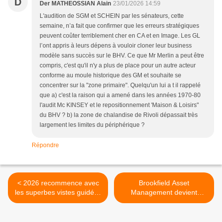
D
Der MATHEOSSIAN Alain
23/01/2026 14:59
L'audition de SGM et SCHEIN par les sénateurs, cette
semaine, n’a fait que confirmer que les erreurs stratégiques
peuvent coûter terriblement cher en CA et en Image. Les GL
l’ont appris à leurs dépens à vouloir cloner leur business
modèle sans succès sur le BHV. Ce que Mr Merlin a peut être
compris, c'est qu'il n'y a plus de place pour un autre acteur
conforme au moule historique des GM et souhaite se
concentrer sur la "zone primaire". Quelqu'un lui a t il rappelé
que a) c'est la raison qui a amené dans les années 1970-80
l'audit Mc KINSEY et le repositionnement 'Maison & Loisirs"
du BHV ? b) la zone de chalandise de Rivoli dépassait très
largement les limites du périphérique ?
Répondre
< 2026 recommence avec
Brookfield Asset
les superbes vistes guidées
Management devient
de Didier Bouchard
propriétaire des murs du
BHV >