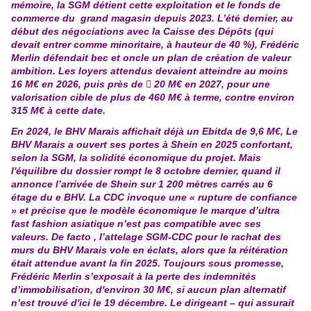
mémoire, la SGM détient cette exploitation et le fonds de
commerce du grand magasin depuis 2023. L’été dernier, au
début des négociations avec la Caisse des Dépôts (qui
devait entrer comme minoritaire, à hauteur de 40 %), Frédéric
Merlin défendait bec et oncle un plan de création de valeur
ambition. Les loyers attendus devaient atteindre au moins
16 M€ en 2026, puis près de  20 M€ en 2027, pour une
valorisation cible de plus de 460 M€ à terme, contre environ
315 M€ à cette date.
En 2024, le BHV Marais affichait déjà un Ebitda de 9,6 M€, Le
BHV Marais a ouvert ses portes à Shein en 2025 confortant,
selon la SGM, la solidité économique du projet. Mais
l'équilibre du dossier rompt le 8 octobre dernier, quand il
annonce l’arrivée de Shein sur 1 200 mètres carrés au 6
étage du e BHV. La CDC invoque une « rupture de confiance
» et précise que le modèle économique le marque d’ultra
fast fashion asiatique n’est pas compatible avec ses
valeurs. De facto , l’attelage SGM-CDC pour le rachat des
murs du BHV Marais vole en éclats, alors que la réitération
était attendue avant la fin 2025. Toujours sous promesse,
Frédéric Merlin s’exposait à la perte des indemnités
d’immobilisation, d'environ 30 M€, si aucun plan alternatif
n’est trouvé d'ici le 19 décembre. Le dirigeant – qui assurait