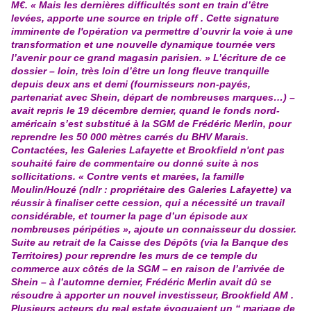
M€. « Mais les dernières difficultés sont en train d’être
levées, apporte une source en triple off . Cette signature
imminente de l'opération va permettre d’ouvrir la voie à une
transformation et une nouvelle dynamique tournée vers
l’avenir pour ce grand magasin parisien. » L’écriture de ce
dossier – loin, très loin d’être un long fleuve tranquille
depuis deux ans et demi (fournisseurs non-payés,
partenariat avec Shein, départ de nombreuses marques…) –
avait repris le 19 décembre dernier, quand le fonds nord-
américain s’est substitué à la SGM de Frédéric Merlin, pour
reprendre les 50 000 mètres carrés du BHV Marais.
Contactées, les Galeries Lafayette et Brookfield n'ont pas
souhaité faire de commentaire ou donné suite à nos
sollicitations. « Contre vents et marées, la famille
Moulin/Houzé (ndlr : propriétaire des Galeries Lafayette) va
réussir à finaliser cette cession, qui a nécessité un travail
considérable, et tourner la page d’un épisode aux
nombreuses péripéties », ajoute un connaisseur du dossier.
Suite au retrait de la Caisse des Dépôts (via la Banque des
Territoires) pour reprendre les murs de ce temple du
commerce aux côtés de la SGM – en raison de l’arrivée de
Shein – à l’automne dernier, Frédéric Merlin avait dû se
résoudre à apporter un nouvel investisseur, Brookfield AM .
Plusieurs acteurs du real estate évoquaient un ‘‘ mariage de