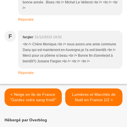
bonne année . Bises.<br /> Michel Le Vellerot.<br /> <br /> <br
/>
Répondre
F
fargier
31/12/2010 19:02
<br /> Chère Monique,<br /> nous avons une amie commune
Dany qui est maintenent en Auvergne,je l'a voit bientôt.<br />
Merci pour ce pôème si beau.<br /> Bonne fin d'année(et à
bientôt?) Josiane Fargier.<br /> <br /> <br />
Répondre
< Neige en Ile de France:
Lumières et Marchés de
"Gardez votre sang froid!"
Noël en France 1/2 >
Hébergé par Overblog