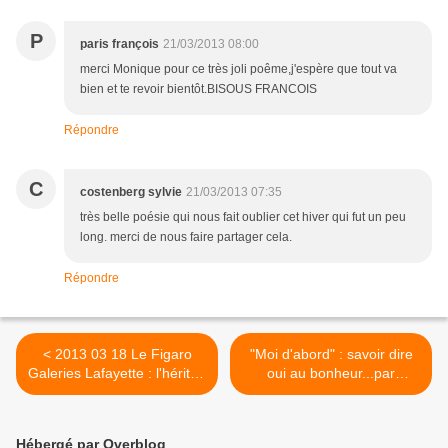
P
paris françois
21/03/2013 08:00
merci Monique pour ce très joli poême,j'espère que tout va
bien et te revoir bientôt.BISOUS FRANCOIS
Répondre
C
costenberg sylvie
21/03/2013 07:35
très belle poésie qui nous fait oublier cet hiver qui fut un peu
long. merci de nous faire partager cela.
Répondre
< 2013 03 18 Le Figaro
"Moi d'abord" : savoir dire
Galeries Lafayette : l'héritier
oui au bonheur...par
remplace Paul Delaoutre
Isabelle Dastroy >
Hébergé par Overblog