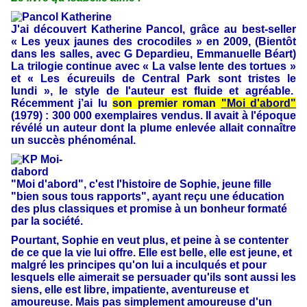
J'ai découvert Katherine Pancol, grâce au best-seller
« Les yeux jaunes des crocodiles » en 2009, (Bientôt
dans les salles, avec G Depardieu, Emmanuelle Béart)
La trilogie continue avec « La valse lente des tortues »
et « Les écureuils de Central Park sont tristes le
lundi », le style de l'auteur est fluide et agréable.
Récemment j’ai lu
son premier roman
"Moi d'abord"
(1979) : 300 000 exemplaires vendus. Il avait à l'époque
révélé un auteur dont la plume enlevée allait connaître
un succès phénoménal.
"Moi d'abord", c'est l'histoire de Sophie, jeune fille
"bien sous tous rapports", ayant reçu une éducation
des plus classiques et promise à un bonheur formaté
par la société.
Pourtant, Sophie en veut plus, et peine à se contenter
de ce que la vie lui offre. Elle est belle, elle est jeune, et
malgré les principes qu'on lui a inculqués et pour
lesquels elle aimerait se persuader qu'ils sont aussi les
siens, elle est libre, impatiente, aventureuse et
amoureuse. Mais pas simplement amoureuse d'un