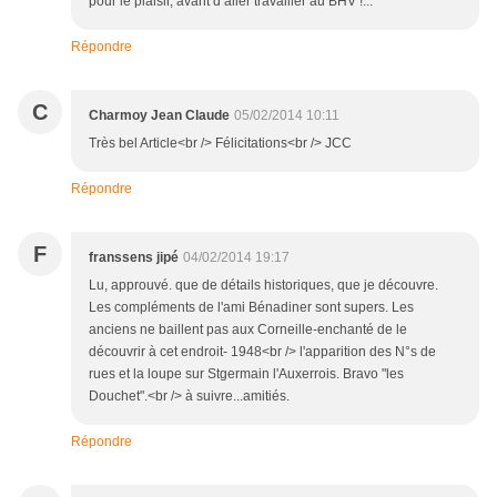
pour le plaisir, avant d’aller travailler au BHV !...
Répondre
C
Charmoy Jean Claude
05/02/2014 10:11
Très bel Article<br /> Félicitations<br /> JCC
Répondre
F
franssens jipé
04/02/2014 19:17
Lu, approuvé. que de détails historiques, que je découvre.
Les compléments de l'ami Bénadiner sont supers. Les
anciens ne baillent pas aux Corneille-enchanté de le
découvrir à cet endroit- 1948<br /> l'apparition des N°s de
rues et la loupe sur Stgermain l'Auxerrois. Bravo "les
Douchet".<br /> à suivre...amitiés.
Répondre