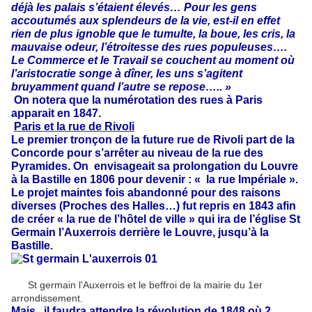
déjà les palais s’étaient élevés… Pour les gens
accoutumés aux splendeurs de la vie, est-il en effet
rien de plus ignoble que le tumulte, la boue, les cris, la
mauvaise odeur, l’étroitesse des rues populeuses….
Le Commerce et le Travail se couchent au moment où
l’aristocratie songe à dîner, les uns s’agitent
bruyamment quand l’autre se repose….. »
On notera que la numérotation des rues à Paris
apparait en 1847.
Paris et la rue de Rivoli
Le premier tronçon de la future rue de Rivoli part de la
Concorde pour s’arrêter au niveau de la rue des
Pyramides. On envisageait sa prolongation du Louvre
à la Bastille en 1806 pour devenir : « la rue Impériale ».
Le projet maintes fois abandonné pour des raisons
diverses (Proches des Halles…) fut repris en 1843 afin
de créer « la rue de l’hôtel de ville » qui ira de l’église St
Germain l’Auxerrois derrière le Louvre, jusqu’à la
Bastille.
St germain l'Auxerrois et le beffroi de la mairie du 1er
arrondissement.
Mais, il faudra attendre la révolution de 1848 où 2