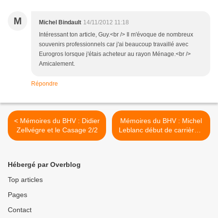
M
Michel Bindault
14/11/2012 11:18
Intéressant ton article, Guy.<br /> Il m'évoque de nombreux
souvenirs professionnels car j'ai beaucoup travaillé avec
Eurogros lorsque j'étais acheteur au rayon Ménage.<br />
Amicalement.
Répondre
< Mémoires du BHV : Didier
Mémoires du BHV : Michel
Zellvégre et le Casage 2/2
Leblanc début de carrière à
Eurogros. >
Hébergé par Overblog
Top articles
Pages
Contact