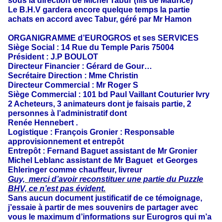
sous la direction de Michel Tabur (fils de Maurice)
Le B.H.V gardera encore quelque temps la partie
achats en accord avec Tabur, géré par Mr Hamon
ORGANIGRAMME d’EUROGROS et ses SERVICES
Siège Social : 14 Rue du Temple Paris 75004
Président : J.P BOULOT
Directeur Financier : Gérard de Gour…
Secrétaire Direction : Mme Christin
Directeur Commercial : Mr Roger S
Siège Commercial : 101 bd Paul Vaillant Couturier Ivry
2 Acheteurs, 3 animateurs dont je faisais partie, 2
personnes à l’administratif dont
Renée Hennebert .
Logistique : François Gronier : Responsable
approvisionnement et entrepôt
Entrepôt : Fernand Baguet assistant de Mr Gronier
Michel Leblanc assistant de Mr Baguet et Georges
Ehleringer comme chauffeur, livreur
Guy, merci d’avoir reconstituer une partie du Puzzle
BHV, ce n’est pas évident.
Sans aucun document justificatif de ce témoignage,
j’essaie à partir de mes souvenirs de partager avec
vous le maximum d’informations sur Eurogros qui m’a