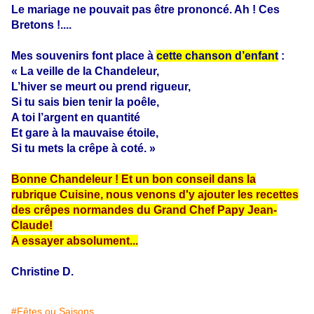
Le mariage ne pouvait pas être prononcé. Ah ! Ces
Bretons !....
Mes souvenirs font place à
cette chanson d’enfant
:
« La veille de la Chandeleur,
L’hiver se meurt ou prend rigueur,
Si tu sais bien tenir la poêle,
A toi l’argent en quantité
Et gare à la mauvaise étoile,
Si tu mets la crêpe à coté. »
Bonne Chandeleur ! Et un bon conseil dans la
rubrique Cuisine, nous venons d'y ajouter les recettes
des crêpes normandes du Grand Chef Papy Jean-
Claude!
A essayer absolument...
Christine D.
#Fêtes ou Saisons