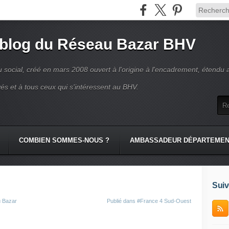
 blog du Réseau Bazar BHV
 social, créé en mars 2008 ouvert à l'origine à l'encadrement, étendu 
és et à tous ceux qui s'intéressent au BHV.
COMBIEN SOMMES-NOUS ?
AMBASSADEUR DÉPARTEME
Suiv
u Bazar
Publié dans
#France 4 Sud-Ouest