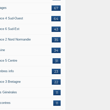
ages
67
nce 4 Sud-Ouest
64
nce 6 Sud-Est
43
nce 2 Nord Normandie
35
sine
34
nce 5 Centre
31
bres info
23
nce 3 Bretagne
22
os Générales
11
contres
11