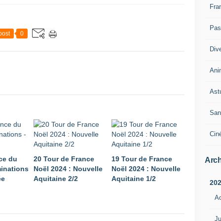
Fra
Pass
post
0
Div
Ani
Ast
San
Cin
ce du
20 Tour de France
19 Tour de France
Arch
minations
Noël 2024 : Nouvelle
Noël 2024 : Nouvelle
ée
Aquitaine 2/2
Aquitaine 1/2
20
A
Ju