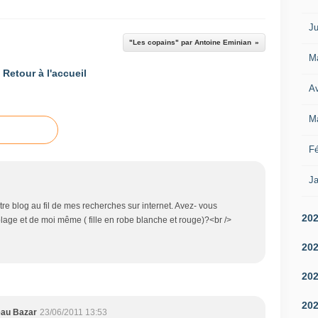
Ju
"Les copains" par Antoine Eminian
M
Retour à l'accueil
Av
M
Fé
Ja
votre blog au fil de mes recherches sur internet. Avez- vous
20
plage et de moi même ( fille en robe blanche et rouge)?<br />
20
20
20
eau Bazar
23/06/2011 13:53