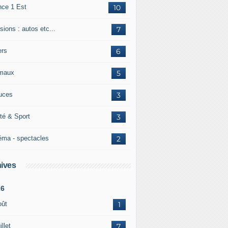
nce 1 Est
10
ions : autos etc...
7
ers
6
maux
5
uces
3
té & Sport
3
éma - spectacles
2
ives
26
oût
1
illet
7