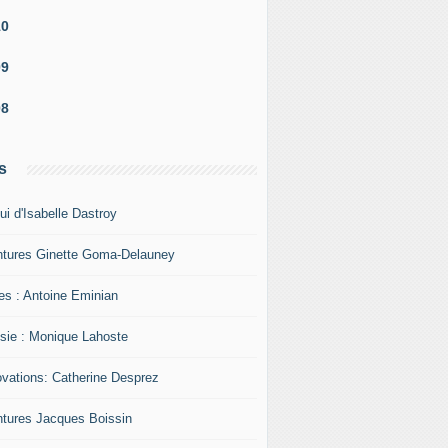
10
09
08
s
ui d'Isabelle Dastroy
ntures Ginette Goma-Delauney
res : Antoine Eminian
sie : Monique Lahoste
ovations: Catherine Desprez
ntures Jacques Boissin