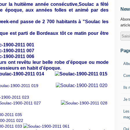
our la huitième année consécutive,Soulac a fêté
News
lle époque, aux années folles et animé par des
Abonn
week-end passe de 2 700 habitants à "Soulac les
articl
que est parti de Bordeaux tôt ce matin pour être
Pag
urs ont revêtu leur belle robe d’époque ou mode
Alb
essieurs en habit d’époque.
Com
Ils 
Je 
Les
mag
Qui