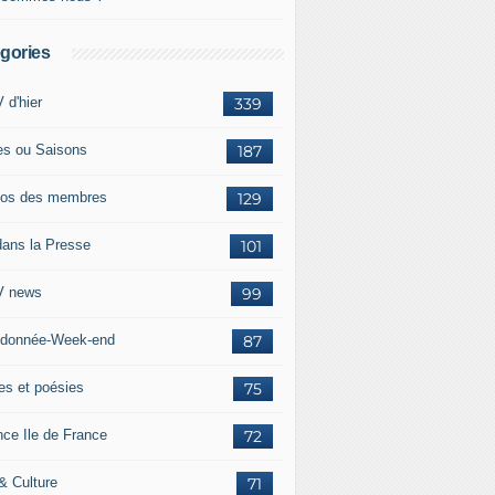
gories
 d'hier
339
es ou Saisons
187
os des membres
129
dans la Presse
101
 news
99
donnée-Week-end
87
res et poésies
75
nce Ile de France
72
 & Culture
71