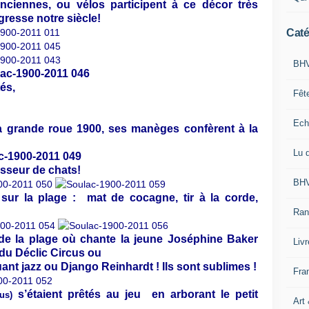
anciennes, ou vélos participent à ce décor très
gresse notre siècle!
Caté
BHV
és,
Fêt
Ech
 La grande roue 1900, ses manèges confèrent à la
Lu 
esseur de chats!
BHV
 sur la plage : mat de cocagne, tir à la corde,
Ran
de la plage où chante la jeune Joséphine Baker
Liv
 du Déclic Circus ou
uant jazz ou Django Reinhardt ! Ils sont sublimes !
Fra
s’étaient prêtés au jeu
en arborant le petit
us)
Art