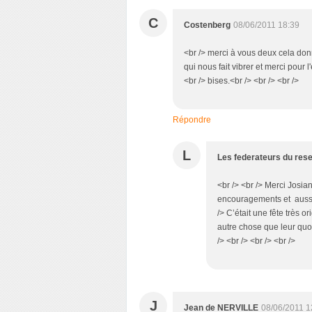
C
Costenberg
08/06/2011 18:39
<br /> merci à vous deux cela don
qui nous fait vibrer et merci pour
<br /> bises.<br /> <br /> <br />
Répondre
L
Les federateurs du res
<br /> <br /> Merci Josia
encouragements et aussi, 
/> C’était une fête très 
autre chose que leur quoti
/> <br /> <br /> <br />
J
Jean de NERVILLE
08/06/2011 1