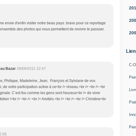
20
20
ne envie d'enfin visiter notre beau pays. bravo pour ce reportage
 l'ensemble des photos qui nous permettent de revivre le passser.
20
Lien
C-O
eau Bazar
08/06/2011 22:47
Pei
ne, Philippe, Madeleine, Jean, François et Sylviane de vos
de votre participation active à ce<br /> réseau.<br /> <br /> <br
Liv
originale. C’est fou comme les gens sont heureux<br /> de vivre
dien !<br /> <br /> <br /> Amitiés.<br /> <br /> <br /> Christine<br
Poé
Inn
Pei
2:06