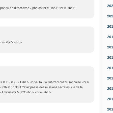
20
épondu en direct avec 2 photos<br /> <br /> <br /> <br />
20
20
20
r /> <br /> <br />
20
20
20
20
r le D-Day.J - 1<br /> <br /> Tout à fait d'accord MFrancoise.<br />
 23h et 6h.30 il c'était passé des missions secrètes, clé de la
20
> Amitiés<br /> JCC<br /> <br /> <br />
20
20