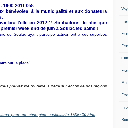
Voy
x bénévoles, à la municipalité et aux donateurs
 .
Fra
uvellera t’elle en 2012 ? Souhaitons- le afin que
 premier week-end de juin à Soulac les bains !
Fra
aire de Soulac ayant participé activement à ces superbes
Fra
Cui
tre sur la plage!
Fra
Mem
vous pouvez lire ou relire la page sur échos de nos régions
Fra
Inf
stions_pour_un_champion_soulacsuite-1595430.html
Ren