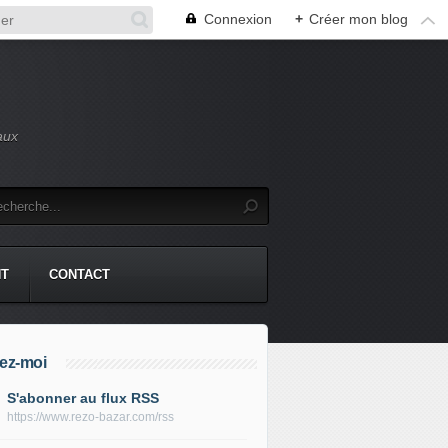
Connexion
+
Créer mon blog
aux
NT
CONTACT
ez-moi
S'abonner au flux RSS
https://www.rezo-bazar.com/rss