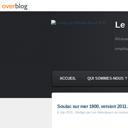
Le
Réseau
employ
ACCUEIL
QUI SOMMES-NOUS ?
Soulac sur mer 1900, version 2011.
6 Juin 2011
, Rédigé par Les federateurs du resea