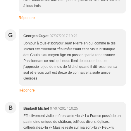
Avec modération Michel et pour le plaisir et avec mes amitiés
à tous trois.
Répondre
G
Georges Guyot
07/07/2017 19:21
Bonjour à tous et bonjour Jean Pierre eh oui comme le dis
Michel effectivement très intéressant cette visite historique
des Gaulois au moyen âge en passant par la renaissance .
Passionnant ce récit qui nous tient de bout en bout et
j'apprécie le jeu de mots de Michel quand il dit rester sur sa
soif et je vois qu'il est Brézé de connaître la suite amitié
Georges
Répondre
B
Bindault Michel
07/07/2017 10:25
Effectivement visite intéressante.<br /> La France possède un
patrimoine unique de château, édifices divers, églises,
cathédrales.<br /> Mais je reste sur ma soif.<br /> Peux-tu