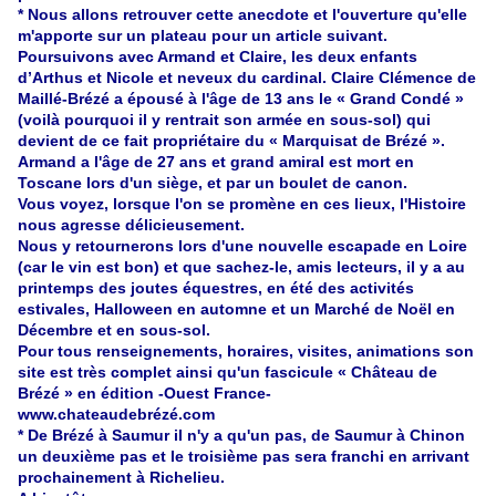
* Nous allons retrouver cette anecdote et l'ouverture qu'elle
m'apporte sur un plateau pour un article suivant.
Poursuivons avec Armand et Claire, les deux enfants
d’Arthus et Nicole et neveux du cardinal. Claire Clémence de
Maillé-Brézé a épousé à l'âge de 13 ans le « Grand Condé »
(voilà pourquoi il y rentrait son armée en sous-sol) qui
devient de ce fait propriétaire du « Marquisat de Brézé ».
Armand a l'âge de 27 ans et grand amiral est mort en
Toscane lors d'un siège, et par un boulet de canon.
Vous voyez, lorsque l'on se promène en ces lieux, l'Histoire
nous agresse délicieusement.
Nous y retournerons lors d'une nouvelle escapade en Loire
(car le vin est bon) et que sachez-le, amis lecteurs, il y a au
printemps des joutes équestres, en été des activités
estivales, Halloween en automne et un Marché de Noël en
Décembre et en sous-sol.
Pour tous renseignements, horaires, visites, animations son
site est très complet ainsi qu'un fascicule « Château de
Brézé » en édition -Ouest France-
www.chateaudebrézé.com
* De Brézé à Saumur il n'y a qu'un pas, de Saumur à Chinon
un deuxième pas et le troisième pas sera franchi en arrivant
prochainement à Richelieu.