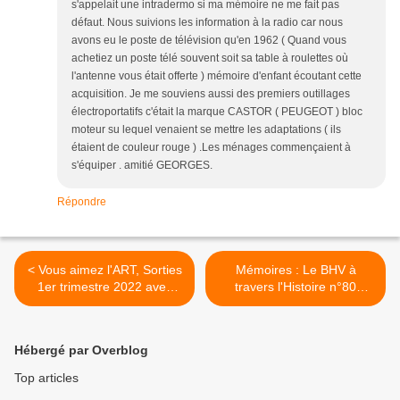
s'appelait une intradermo si ma mémoire ne me fait pas
défaut. Nous suivions les information à la radio car nous
avons eu le poste de télévision qu'en 1962 ( Quand vous
achetiez un poste télé souvent soit sa table à roulettes où
l'antenne vous était offerte ) mémoire d'enfant écoutant cette
acquisition. Je me souviens aussi des premiers outillages
électroportatifs c'était la marque CASTOR ( PEUGEOT ) bloc
moteur su lequel venaient se mettre les adaptations ( ils
étaient de couleur rouge ) .Les ménages commençaient à
s'équiper . amitié GEORGES.
Répondre
< Vous aimez l'ART, Sorties
Mémoires : Le BHV à
1er trimestre 2022 avec
travers l'Histoire n°80
notre guide Didier Bouchard
l'année 1957/2 Bruno
Lussato >
Hébergé par Overblog
Top articles