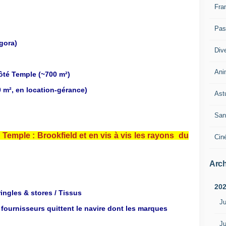
Fra
Pass
gora)
Div
Ani
té Temple (~700 m²)
0 m², en location-gérance)
Ast
San
u Temple : Brookfield et en vis à vis les rayons du
Cin
Arch
20
ingles & stores / Tissus
Ju
 fournisseurs quittent le navire dont les marques
Ju