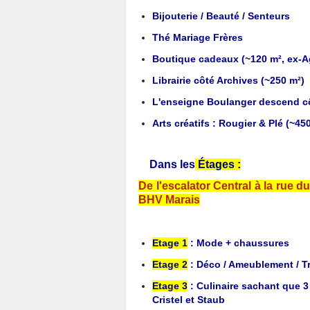
Bijouterie / Beauté / Senteurs
Thé Mariage Frères
Boutique cadeaux (~120 m², ex-A
Librairie côté Archives (~250 m²)
L'enseigne Boulanger descend cô
Arts créatifs : Rougier & Plé (~45
Dans les
Étages :
De l'escalator Central à la rue d
BHV Marais
Etage 1
: Mode + chaussures
Etage 2
: Déco / Ameublement / Tr
Etage 3
: Culinaire sachant que 3
Cristel et Staub