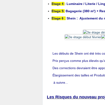
Etage 4
: Luminaire / Literie / Li
Etage 5:
Bagagerie (380 m²) + Res
Etage 6 :
Shein : Ajustement du
Les débuts de Shein ont été très c
Prix perçus comme plus élevés qu’en
Des corrections devraient être appo
Élargissement des tailles et Produits
à suivre...
Les Risques du nouveau proj