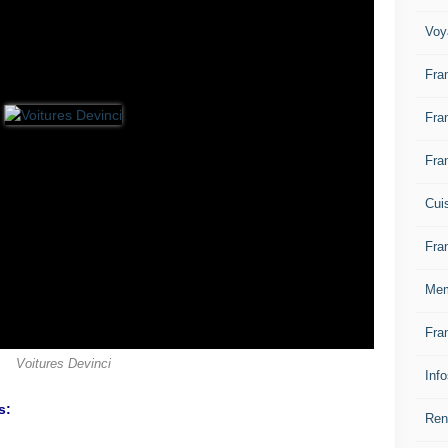
Voy
Fra
Fra
Fra
Cui
Fra
Mem
Fra
Voitures Devinci
Inf
s:
Ren