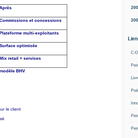
20
Après
20
Commissions et concessions
Plateforme multi-exploitants
Lien
Surface optimisée
C-O
Mix retail + services
Pei
u modèle BHV
.
Liv
Poé
Inn
ur le client
Pei
ssé
Pei