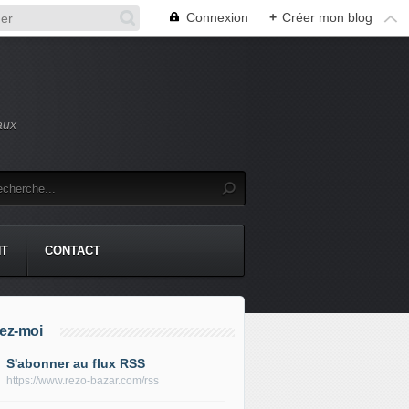
Connexion
+
Créer mon blog
aux
NT
CONTACT
ez-moi
S'abonner au flux RSS
https://www.rezo-bazar.com/rss