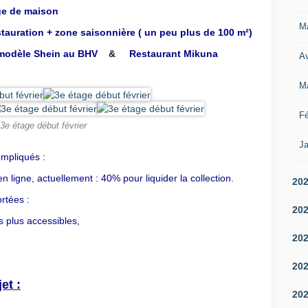
nge de maison
M
tauration + zone saisonnière ( un peu plus de 100 m²)
 modèle Shein au BHV
&
Restaurant Mikuna
Av
M
Fé
3e étage début février
Ja
ompliqués :
 ligne, actuellement : 40% pour liquider la collection.
20
rtées :
20
 plus accessibles,
20
20
et :
20