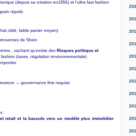
torique (depuis sa création en1856) et l’ultra fast fashion
20
gasin réputé.
20
hat ciblé, faible panier moyen)
20
troverses de Shein
20
omino ,
s
achant qu’existe des
Risques politique et
20
t fashion (taxes, régulation environnementale)
importés.
20
20
cessions → gouvernance fine requise
20
20
s :
l retail et la bascule vers un modèle plus immobilier
20
20