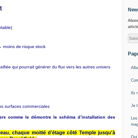
t
News
Abonn
articl
ntable)
 moins de risque stock
Pag
sifiée qui pourrait générer du flux vers les autres univers
Alb
Com
Ils 
Je 
des surfaces commerciales
vers comme le démontre le schéma d’installation des
Les
mag
veau, chaque moitié d’étage côté Temple jusqu'à
Qui