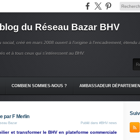
 blog du Réseau Bazar BHV
 social, créé en mars 2008 ouvert à l'origine à l'encadrement, étendu 
és et à tous ceux qui s'intéressent au BHV.
COMBIEN SOMMES-NOUS ?
AMBASSADEUR DÉPARTEME
Suiv
 par F Merlin
eseau Bazar
Publié dans
#BHV news
bilier et transformer le BHV en plateforme commerciale