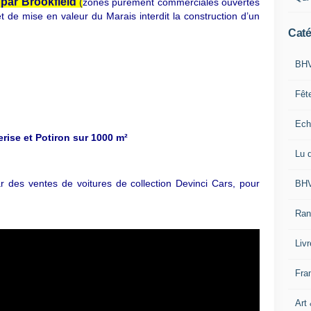
e par Brookfield
(
zones purement commerciales ouvertes
 de mise en valeur du Marais interdit la construction d’un
Caté
BHV
Fêt
Ech
erise et Potiron sur 1000 m²
Lu 
 des ventes de voitures de collection Devinci Cars, pour
BHV
Ran
Liv
Fra
Art