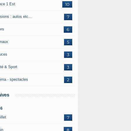
nce 1 Est
10
ions : autos etc...
7
ers
6
maux
5
uces
3
té & Sport
3
éma - spectacles
2
ives
26
illet
7
in
8