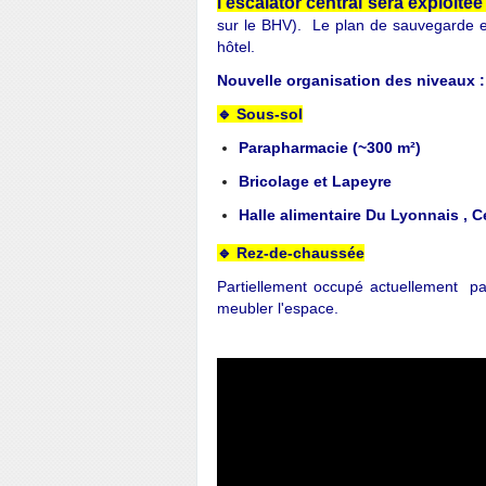
l'escalator central sera exploité
sur le BHV).
Le plan de sauvegarde et
hôtel.
Nouvelle organisation des niveaux :
🔹
Sous-sol
Parapharmacie (~300 m²)
Bricolage et Lapeyre
Halle alimentaire Du Lyonnais , C
🔹 Rez-de-chaussée
Partiellement occupé actuellement par
meubler l'espace.