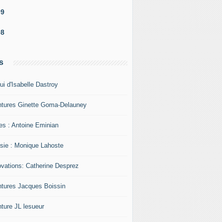
09
08
s
ui d'Isabelle Dastroy
ntures Ginette Goma-Delauney
res : Antoine Eminian
sie : Monique Lahoste
ovations: Catherine Desprez
ntures Jacques Boissin
nture JL lesueur