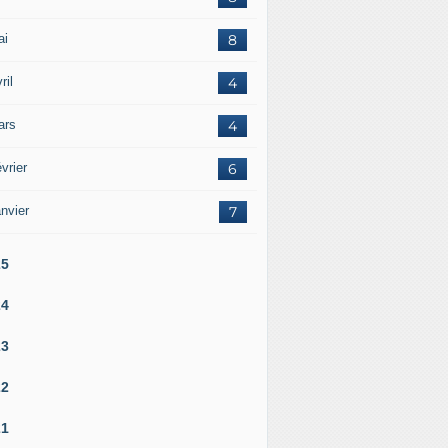
ai
8
ril
4
ars
4
vrier
6
nvier
7
25
24
23
22
21