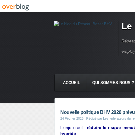
Le
Réseau
employ
ACCUEIL
QUI SOMMES-NOUS ?
Nouvelle politique BHV 2026 prévue
24 Février 2026
, Rédigé par Les federateurs du r
L’enjeu réel :
réduire le risque immo
hybride
.