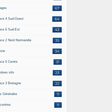
ages
67
nce 4 Sud-Ouest
64
nce 6 Sud-Est
43
nce 2 Nord Normandie
35
sine
34
nce 5 Centre
31
bres info
23
nce 3 Bretagne
22
os Générales
11
contres
11