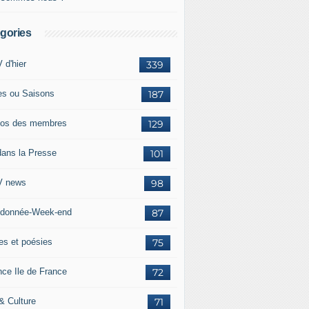
gories
 d'hier
339
es ou Saisons
187
os des membres
129
dans la Presse
101
 news
98
donnée-Week-end
87
res et poésies
75
nce Ile de France
72
 & Culture
71