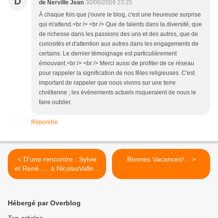
D
de Nerville Jean
30/06/2009 23:25
À chaque fois que j'ouvre le blog, c'est une heureuse surprise
qui m'attend.<br /> <br /> Que de talents dans la diversité, que
de richesse dans les passions des uns et des autres, que de
curiosités et d'attention aux autres dans les engagements de
certains. Le dernier témoignage est particulièrement
émouvant.<br /> <br /> Merci aussi de profiter de ce réseau
pour rappeler la signification de nos fêtes religieuses. C'est
important de rappeler que nous vivons sur une terre
chrétienne ; les évènements actuels risqueraient de nous le
faire oublier.
Répondre
< D'une rencontre : Sylvie
Bonnes Vacances!... >
et René .... à NicolasVallet :
Castorama Flandre!
Hébergé par Overblog