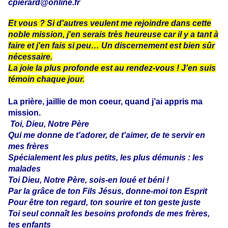
cpierard@online.fr
Et vous ?
Si d'autres veulent me rejoindre dans cette
noble mission, j'en serais très heureuse car il y a tant à
faire et j'en fais si peu… Un discernement est bien sûr
nécessaire.
La joie la plus profonde est au rendez-vous ! J’en suis
témoin chaque jour.
La prière,
jaillie de mon coeur, quand j’ai appris ma
mission.
Toi, Dieu, Notre Père
Qui me donne de t'adorer, de t'aimer, de te servir en
mes frères
Spécialement les plus petits, les plus démunis : les
malades
Toi Dieu, Notre Père, sois-en loué et béni !
Par la grâce de ton Fils Jésus, donne-moi ton Esprit
Pour être ton regard, ton sourire et ton geste juste
Toi seul connaît les besoins profonds de mes frères,
tes enfants