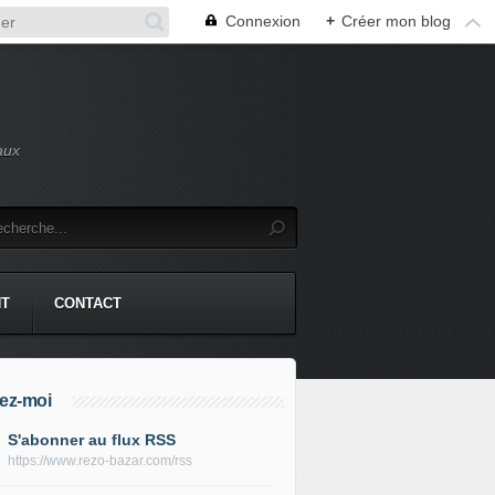
Connexion
+
Créer mon blog
aux
NT
CONTACT
ez-moi
S'abonner au flux RSS
https://www.rezo-bazar.com/rss