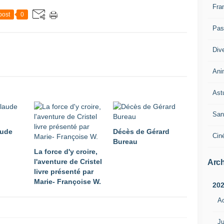
Fra
post
0
Pass
Div
Ani
Ast
San
aude
Décès de Gérard
Cin
Bureau
La force d'y croire,
l'aventure de Cristel
Arch
livre présenté par
Marie- Françoise W.
20
A
Ju