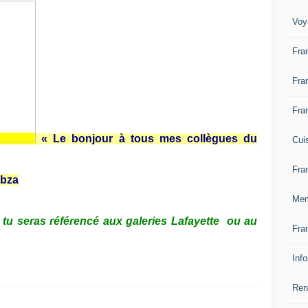
Voy
Fra
Fra
Fra
« Le bonjour à tous mes collègues du
Cui
Fra
bza
Mem
r tu seras référencé aux galeries Lafayette ou au
Fra
Inf
Ren