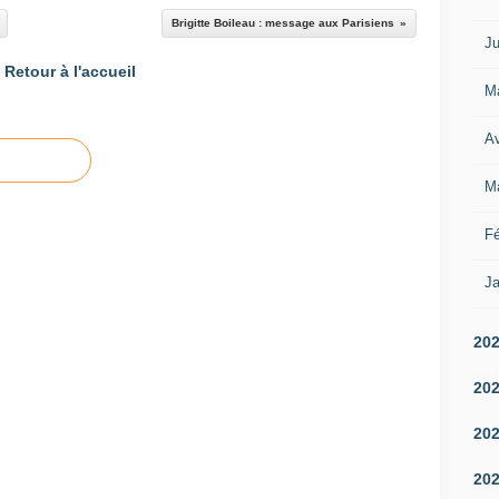
Brigitte Boileau : message aux Parisiens
Ju
Retour à l'accueil
M
Av
M
Fé
Ja
20
20
20
20