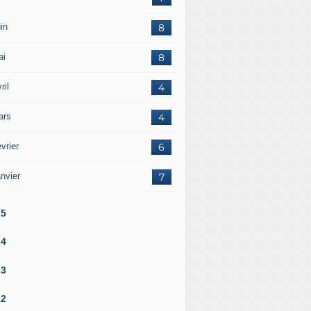
in
8
ai
8
ril
4
ars
4
vrier
6
nvier
7
25
24
23
22