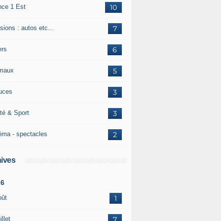
nce 1 Est
10
ions : autos etc...
7
ers
6
maux
5
uces
3
té & Sport
3
éma - spectacles
2
ives
26
oût
1
illet
7