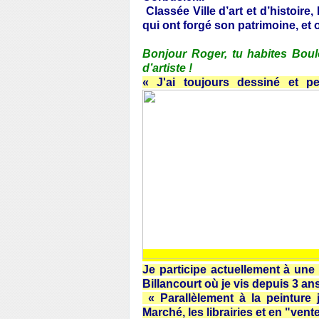
Classée Ville d’art et d’histoi
qui ont forgé son patrimoine, et
Bonjour Roger, tu habites Boul
d’artiste !
« J'ai toujours dessiné et pe
Je participe actuellement à une
Billancourt où je vis depuis 3 a
« Parallèlement à la peintur
Marché, les librairies et en "vente