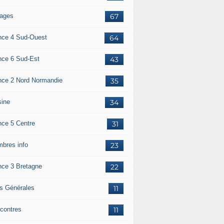
ages
67
nce 4 Sud-Ouest
64
nce 6 Sud-Est
43
nce 2 Nord Normandie
35
sine
34
nce 5 Centre
31
bres info
23
nce 3 Bretagne
22
os Générales
11
contres
11