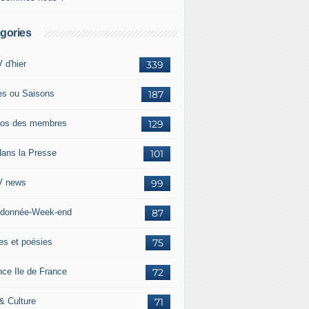
gories
 d'hier
339
es ou Saisons
187
os des membres
129
dans la Presse
101
 news
99
donnée-Week-end
87
res et poésies
75
nce Ile de France
72
 & Culture
71