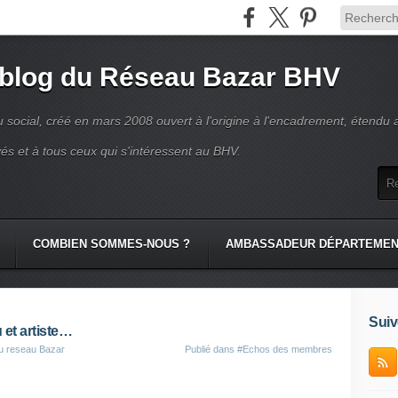
 blog du Réseau Bazar BHV
 social, créé en mars 2008 ouvert à l'origine à l'encadrement, étendu 
és et à tous ceux qui s'intéressent au BHV.
COMBIEN SOMMES-NOUS ?
AMBASSADEUR DÉPARTEME
Suiv
et artiste…
du reseau Bazar
Publié dans
#Echos des membres