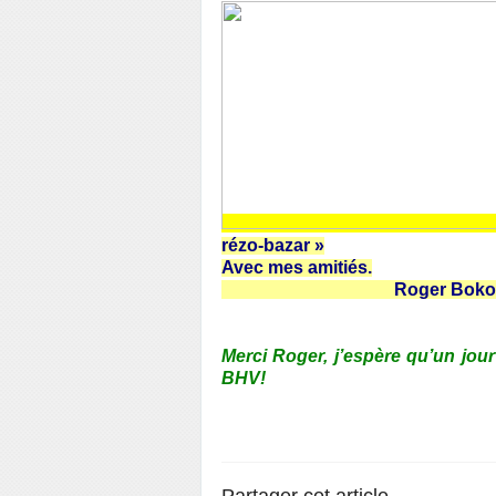
rézo-bazar »
Avec mes amitiés.
Roger Boko
Merci Roger, j’espère qu’un jou
BHV!
Partager cet article