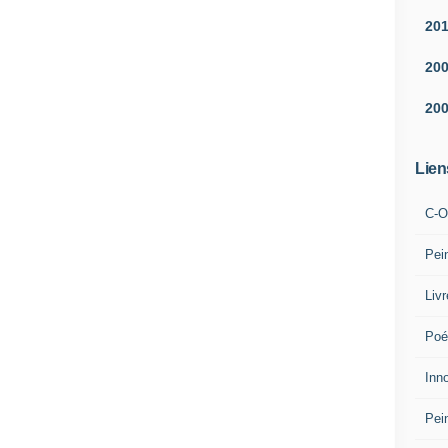
20
20
20
Lien
C-O
Pei
Liv
Poé
Inn
Pei