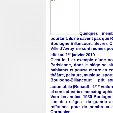
Quelques membr
pourtant, ils ne savent pas que
Boulogne-Billancourt, Sèvres Ch
Ville d’Avray
se sont réunies po
er
effet au 1
janvier 2010.
C’est le 1 er exemple d’une n
Parisienne, dont le siège se s
habitants et pourra mettre en 
théâtre, peinture, musique, spor
Boulogne-Billancourt
prit so
ère
automobile (Renault : 1
voitur
et son industrie cinématographiq
Vers les années 1930 Boulogne
l’un des sièges
de grande act
référence pour de nombreux ar
Corbusier...