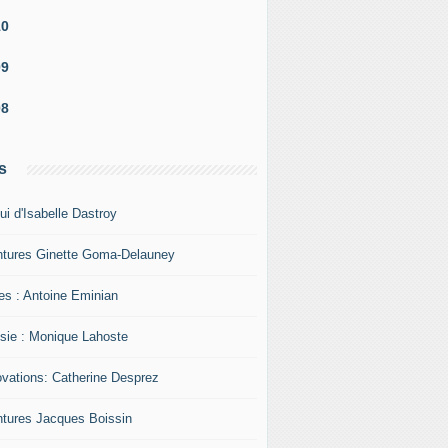
10
09
08
s
ui d'Isabelle Dastroy
ntures Ginette Goma-Delauney
res : Antoine Eminian
sie : Monique Lahoste
ovations: Catherine Desprez
ntures Jacques Boissin