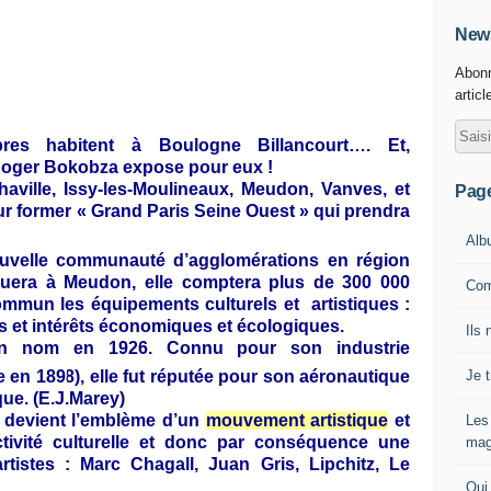
News
Abonn
articl
es habitent à Boulogne Billancourt…. Et,
 Roger Bokobza expose pour eux !
aville, Issy-les-Moulineaux, Meudon, Vanves, et
Pag
ur former « Grand Paris Seine Ouest » qui prendra
Alb
ouvelle communauté d’agglomérations en région
ituera à Meudon, elle comptera plus de 300 000
Com
commun les équipements culturels et
artistiques :
ts et intérêts économiques et écologiques.
Ils 
n nom en 1926. Connu pour son industrie
Je 
e en 1898), elle fut réputée pour son aéronautique
ue. (E.J.Marey)
 devient l’emblème d’un
mouvement artistique
et
Les
ivité culturelle et donc par conséquence une
mag
tistes : Marc Chagall, Juan Gris, Lipchitz, Le
Qui