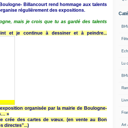
re, Boulogne- Billancourt rend hommage aux talents
 organise régulièrement des expositions.
Caté
ogne, mais je crois que tu as gardé des talents
BHV
int et je continue à dessiner et à peindre...
Fêt
Ech
Lu 
BHV
Ran
Liv
 exposition organisée par la mairie de Boulogne-
Fra
ns… »
e je crée des cartes de vœux. (en vente au Bon
Art
s directes"...)