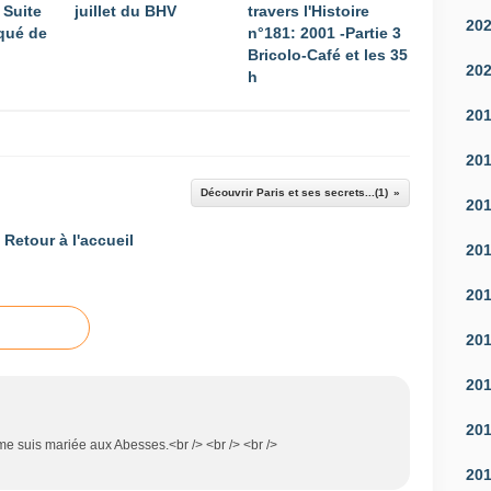
 Suite
juillet du BHV
travers l'Histoire
20
qué de
n°181: 2001 -Partie 3
Bricolo-Café et les 35
20
h
20
20
Découvrir Paris et ses secrets...(1)
20
Retour à l'accueil
20
20
20
20
20
me suis mariée aux Abesses.<br /> <br /> <br />
20