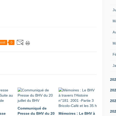
Ju
M
Av
post
0
M
Fé
Ja
20
20
20
Communiqué de
20
sse
Presse du BHV du 20
Mémoires : Le BHV à