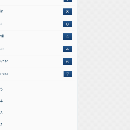
in
8
ai
8
ril
4
ars
4
vrier
6
nvier
7
25
24
23
22