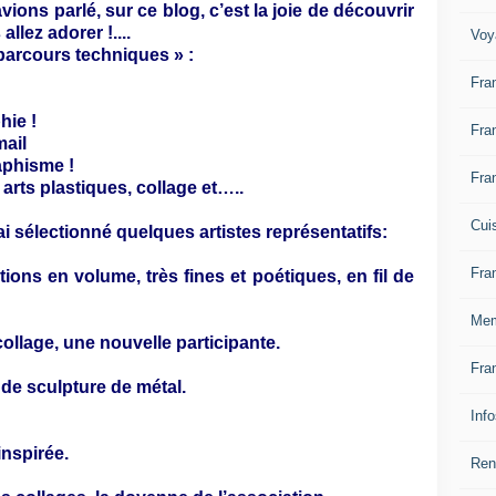
ons parlé, sur ce blog, c’est la joie de découvrir
llez adorer !....
Voy
parcours techniques » :
Fra
hie !
Fra
mail
raphisme !
Fra
 arts plastiques, collage et…..
Cui
ai sélectionné quelques artistes représentatifs:
Fra
ons en volume, très fines et poétiques, en fil de
Mem
 collage, une nouvelle participante.
Fra
 de sculpture de métal.
Inf
inspirée.
Ren