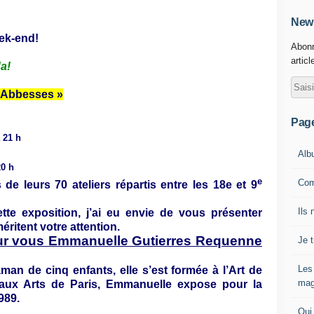
News
ek-end!
Abonn
articl
a!
x Abbesses »
Pag
 21 h
Alb
20 h
e
Com
 de leurs 70 ateliers répartis entre les 18e et 9
Ils 
tte exposition, j’ai eu envie de vous présenter
ritent votre attention.
ur vous Emmanuelle Gutierres Requenne
Je 
Les
man de cinq enfants, elle s’est formée à l’Art de
mag
aux Arts de Paris, Emmanuelle expose pour la
989.
Qui