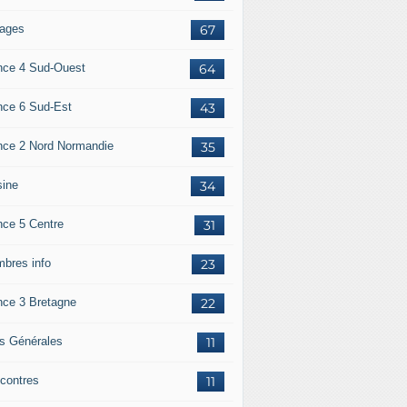
ages
67
nce 4 Sud-Ouest
64
nce 6 Sud-Est
43
nce 2 Nord Normandie
35
sine
34
nce 5 Centre
31
bres info
23
nce 3 Bretagne
22
os Générales
11
contres
11