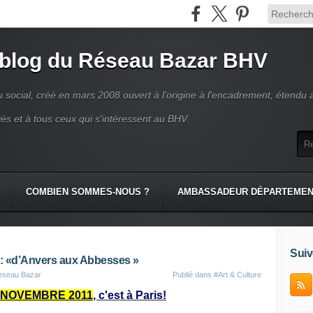
 blog du Réseau Bazar BHV
 social, créé en mars 2008 ouvert à l'origine à l'encadrement, étendu 
és et à tous ceux qui s'intéressent au BHV.
COMBIEN SOMMES-NOUS ?
AMBASSADEUR DÉPARTEME
Suiv
 : «d’Anvers aux Abbesses »
reseau Bazar
Publié dans
#Art & Culture
0 NOVEMBRE 2011
, c'est à Paris!