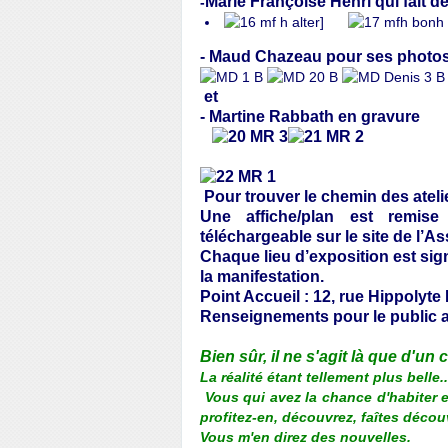
Marie Françoise Henri qui fait d
-
- Maud Chazeau pour ses photo
et
- Martine Rabbath en gravure
Pour trouver le chemin des atelie
Une
affiche/plan
est remise 
téléchargeable sur le site de l’
Chaque lieu d’exposition est sig
la manifestation.
Point Accueil :
12, rue Hippolyte
Renseignements pour le public
Bien sûr, il ne s'agit là que d'un c
La réalité étant tellement plus belle...
Vous qui avez la chance d'habiter e
profitez-en, découvrez, faîtes découv
Vous m'en direz des nouvelles.