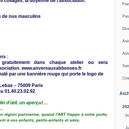
es collages, la doyenne de l’association.
Fra
s de nus masculins
Pass
Div
Ani
Ast
rs :
gratuitement dans chaque atelier ou sera
San
Association. www.anversauxabbesses.fr
nalé par une bannière rouge qui porte le logo de
Cin
 Lebas – 75009 Paris
au 01.40.23.02.92
Arch
lin d'œil, un aperçu!....
20
..
n région parisienne, quand l'ART frappe à votre porte,
A
rir à vos enfants, petits-enfants et amis.
Ju