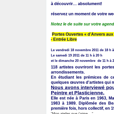
à découvrir… absolument!
réservez un moment de votre we
Notez le de suite sur votre agend
Portes Ouvertes « d’Anvers au
- Entrée Libre
Le vendredi 18 novembre 2011 de 18 h à
Le samedi 19 2011 de 11 h à 20 h
et le dimanche 20 novembre
de 11 h à 
118 artistes ouvriront les portes
arrondissements.
En étudiant les prémices de ce
quelques œuvres d'artistes qui mé
Nous avons interviewé po
Peintre et Plasticienne.
Elle est née à Paris en 1963, Ma
1983 à 1989. Diplômée des Be
première fois, hors collectif, en 1
"Mon atelier que j'aime...."