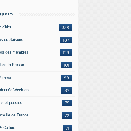
gories
 d'hier
339
es ou Saisons
187
os des membres
129
dans la Presse
101
 news
99
donnée-Week-end
87
res et poésies
75
nce Ile de France
72
 & Culture
71