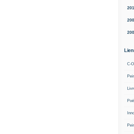
20
20
20
Lien
C-O
Pei
Liv
Poé
Inn
Pei