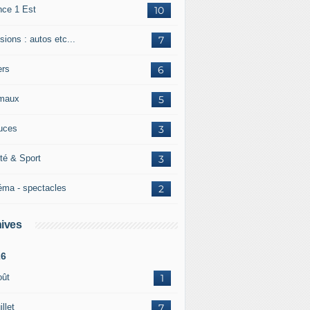
nce 1 Est
10
ions : autos etc...
7
ers
6
maux
5
uces
3
té & Sport
3
éma - spectacles
2
ives
26
oût
1
illet
7