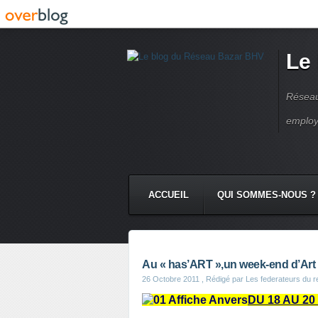
Le
Réseau
employ
ACCUEIL
QUI SOMMES-NOUS ?
Au « has’ART »,un week-end d’Art
26 Octobre 2011
, Rédigé par Les federateurs du 
DU 18 AU 2