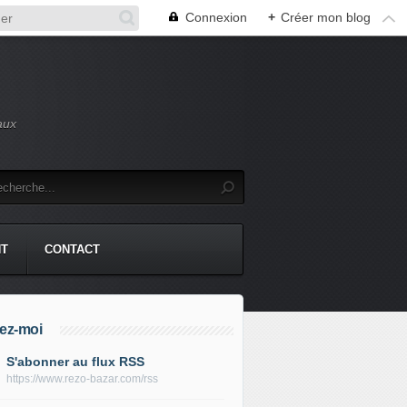
Connexion
+
Créer mon blog
aux
NT
CONTACT
ez-moi
S'abonner au flux RSS
https://www.rezo-bazar.com/rss