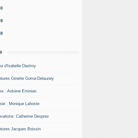
10
09
08
s
ui d'Isabelle Dastroy
ntures Ginette Goma-Delauney
res : Antoine Eminian
sie : Monique Lahoste
ovations: Catherine Desprez
ntures Jacques Boissin